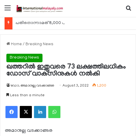
Menu
Se
പതിനൊന്നാമത് 8,000 മീറ്റര്‍ കൊടുമുടി കീഴടക്കി ഖത്തരി പര്‍വതാരോഹക ശൈഖ അസ്മ ബിന്‍ത് താനി അല്‍-താനി
Home
/
Breaking News
Breaking News
ഖത്തറില്‍ ഇതുവരെ 73 ലക്ഷത്തിലധികം
ഡോസ് വാക്‌സിനുകള്‍ നല്‍കി
ഡോ. അമാനുല്ല വടക്കാങ്ങര
August 3, 2022
1,200
Less than a minute
Facebook
X
LinkedIn
WhatsApp
അമാനുല്ല വടക്കാങ്ങര