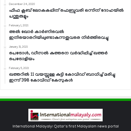
December 24, 2020
ഫിഫ ക്ലബ് ലോകകപ്പിന് ഫെബ്രുവരി ഒന്നിന് ദോഹയില്‍
പന്തുരുളും
February 1, 2021
അല്‍ ഖോര്‍ കാര്‍ണിവെല്‍
ഇനിയൊരറിയിപ്പുണ്ടാകുന്നതുവരെ നിര്‍ത്തിവെച്ചു
January 31, 2021
പെട്രോള്‍, ഡീസല്‍ കുത്തനെ വര്‍ദ്ധിപ്പിച്ച് ഖത്തര്‍
പെട്രോളിയം
February 5, 2021
ഖത്തറില്‍ 11 വയസ്സുള്ള കുട്ടി കോവിഡ് ബാധിച്ച് മരിച്ചു
ഇന്ന് 398 കോവിഡ് കേസുകള്‍
International Malayaly: Qatar's first Malayalam news portal