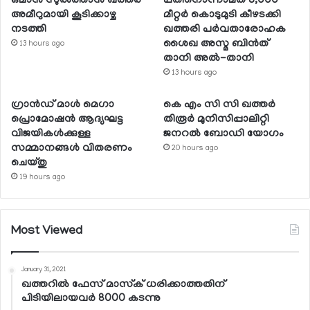
ഒമാന്‍ സുല്‍ത്താന്‍ ഖത്തര്‍
പതിനൊന്നാമത് 8,000
അമീറുമായി കൂടിക്കാഴ്ച
മീറ്റര്‍ കൊടുമുടി കീഴടക്കി
നടത്തി
ഖത്തരി പര്‍വതാരോഹക
ശൈഖ അസ്മ ബിന്‍ത്
13 hours ago
താനി അല്‍-താനി
13 hours ago
ഗ്രാന്‍ഡ് മാള്‍ മെഗാ
കെ എം സി സി ഖത്തര്‍
പ്രൊമോഷന്‍ ആദ്യഘട്ട
തിരൂര്‍ മുനിസിപ്പാലിറ്റി
വിജയികള്‍ക്കുള്ള
ജനറല്‍ ബോഡി യോഗം
സമ്മാനങ്ങള്‍ വിതരണം
20 hours ago
ചെയ്തു
19 hours ago
Most Viewed
January 31, 2021
ഖത്തറില്‍ ഫേസ് മാസ്‌ക് ധരിക്കാത്തതിന്
പിടിയിലായവര്‍ 8000 കടന്നു