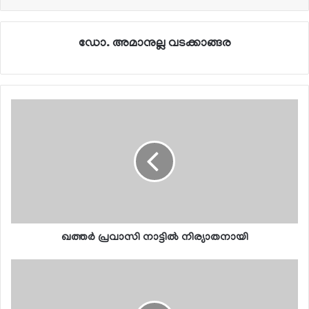
ഡോ. അമാനുല്ല വടക്കാങ്ങര
ഖത്തര്‍ പ്രവാസി നാട്ടില്‍ നിര്യാതനായി