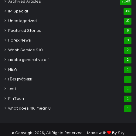
Archived Articles
2,149
IM Special
386
Uncategorized
32
Featured Stories
6
Forex News
3
Wash Service 910
2
adobe generative ai 1
2
NEW
1
! Без рубрики
1
test
1
FinTech
1
what does nlu mean 8
1
© Copyright 2026, All Rights Reserved | Made with
By Sky