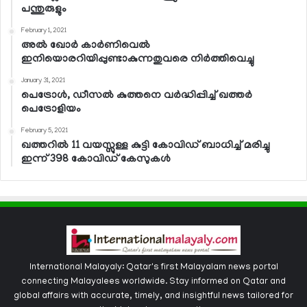
പന്തുരുളും
February 1, 2021
അല്‍ ഖോര്‍ കാര്‍ണിവെല്‍
ഇനിയൊരറിയിപ്പുണ്ടാകുന്നതുവരെ നിര്‍ത്തിവെച്ചു
January 31, 2021
പെട്രോള്‍, ഡീസല്‍ കുത്തനെ വര്‍ദ്ധിപ്പിച്ച് ഖത്തര്‍
പെട്രോളിയം
February 5, 2021
ഖത്തറില്‍ 11 വയസ്സുള്ള കുട്ടി കോവിഡ് ബാധിച്ച് മരിച്ചു
ഇന്ന് 398 കോവിഡ് കേസുകള്‍
International Malayaly: Qatar's first Malayalam news portal
connecting Malayalees worldwide. Stay informed on Qatar and
global affairs with accurate, timely, and insightful news tailored for