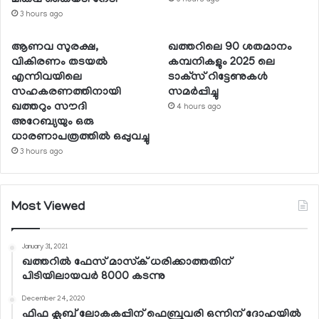
3 hours ago
ആണവ സുരക്ഷ,
ഖത്തറിലെ 90 ശതമാനം
വികിരണം തടയല്‍
കമ്പനികളും 2025 ലെ
എന്നിവയിലെ
ടാക്‌സ് റിട്ടേണുകള്‍
സഹകരണത്തിനായി
സമര്‍പ്പിച്ചു
ഖത്തറും സൗദി
4 hours ago
അറേബ്യയും ഒരു
ധാരണാപത്രത്തില്‍ ഒപ്പുവച്ചു
3 hours ago
Most Viewed
January 31, 2021
ഖത്തറില്‍ ഫേസ് മാസ്‌ക് ധരിക്കാത്തതിന്
പിടിയിലായവര്‍ 8000 കടന്നു
December 24, 2020
ഫിഫ ക്ലബ് ലോകകപ്പിന് ഫെബ്രുവരി ഒന്നിന് ദോഹയില്‍