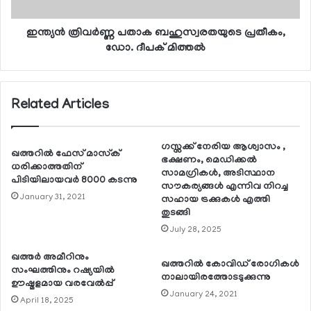
ഇന്ത്യന്‍ ത്രിവര്‍ണ്ണ പതാക ബഹുസ്വരതയുടെ പ്രതീകം,
ഡോ. ദീപക് മിത്തല്‍
Related Articles
ഗസ്സക്ക് നേരിയ ആശ്വാസം ,
ഖത്തറില്‍ ഫേസ് മാസ്‌ക്
ഭക്ഷണം, മെഡിക്കല്‍
ധരിക്കാത്തതിന്
സാമഗ്രികള്‍, അടിസ്ഥാന
പിടിയിലായവര്‍ 8000 കടന്നു
സൗകര്യങ്ങള്‍ എന്നിവ നിറച്ച
January 31, 2021
സഹായ ട്രക്കുകള്‍ എത്തി
തുടങ്ങി
July 28, 2025
ഖത്തര്‍ അമീറിനും
ഖത്തറില്‍ കോവിഡ് രോഗികള്‍
സംഘത്തിനും റഷ്യയില്‍
നാലായിരത്തോടടുക്കുന്നു
ഊഷ്മളമായ വരവേല്‍പ്പ്
January 24, 2021
April 18, 2025