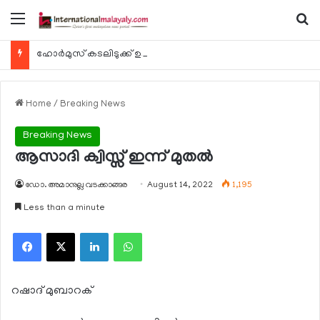
Menu
Se
ഹോര്‍മുസ് കടലിടുക്ക് ഉടന്‍ തുറന്നേക്കും
Home
/
Breaking News
Breaking News
ആസാദി ക്വിസ്സ് ഇന്ന് മുതല്‍
ഡോ. അമാനുല്ല വടക്കാങ്ങര
August 14, 2022
1,195
Less than a minute
Facebook
X
LinkedIn
WhatsApp
റഷാദ് മുബാറക്