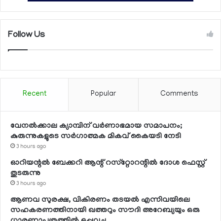
Follow Us
Recent
Popular
Comments
വേനല്‍ക്കാല ക്യാമ്പിന് വര്‍ണാഭമായ സമാപനം;
കുരുന്നുകളുടെ സര്‍ഗാത്മക മികവ് കൈയടി നേടി
3 hours ago
ഓറിയന്റല്‍ ബേക്കറി ആന്റ് റസ്‌റ്റോറന്റില്‍ ദോശ ഫെസ്റ്റ്
തുടരുന്നു
3 hours ago
ആണവ സുരക്ഷ, വികിരണം തടയല്‍ എന്നിവയിലെ
സഹകരണത്തിനായി ഖത്തറും സൗദി അറേബ്യയും ഒരു
ധാരണാപത്രത്തില്‍ ഒപ്പുവച്ചു