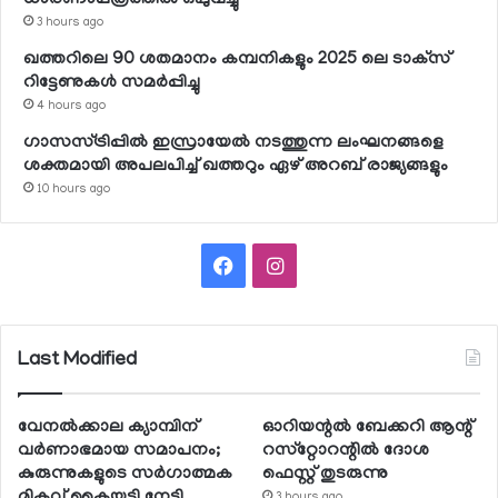
3 hours ago
ഖത്തറിലെ 90 ശതമാനം കമ്പനികളും 2025 ലെ ടാക്‌സ്
റിട്ടേണുകള്‍ സമര്‍പ്പിച്ചു
4 hours ago
ഗാസസ്ട്രിപ്പില്‍ ഇസ്രായേല്‍ നടത്തുന്ന ലംഘനങ്ങളെ
ശക്തമായി അപലപിച്ച് ഖത്തറും ഏഴ് അറബ് രാജ്യങ്ങളും
10 hours ago
Facebook
Instagram
Last Modified
വേനല്‍ക്കാല ക്യാമ്പിന്
ഓറിയന്റല്‍ ബേക്കറി ആന്റ്
വര്‍ണാഭമായ സമാപനം;
റസ്‌റ്റോറന്റില്‍ ദോശ
കുരുന്നുകളുടെ സര്‍ഗാത്മക
ഫെസ്റ്റ് തുടരുന്നു
മികവ് കൈയടി നേടി
3 hours ago