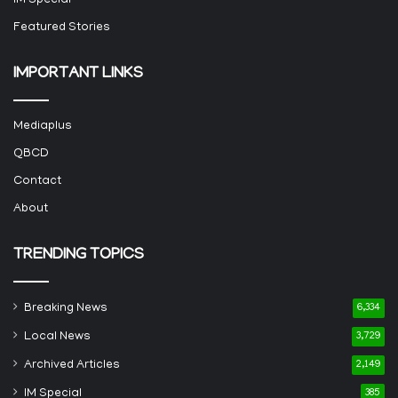
IM Special
Featured Stories
IMPORTANT LINKS
Mediaplus
QBCD
Contact
About
TRENDING TOPICS
Breaking News
6,334
Local News
3,729
Archived Articles
2,149
IM Special
385