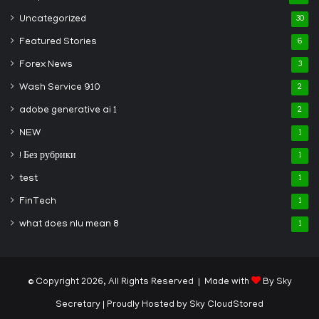
Uncategorized
30
Featured Stories
6
Forex News
3
Wash Service 910
2
adobe generative ai 1
2
NEW
1
! Без рубрики
1
test
1
FinTech
1
what does nlu mean 8
1
© Copyright 2026, All Rights Reserved | Made with
By Sky
Secretary
| Proudly Hosted by
Sky CloudStored