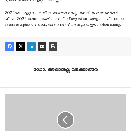
എയര്‍വേയ്സ് ട്വീറ്റ് ചെയ്തു.
2022ലെ ഏറ്റവും വലിയ അന്താരാഷ്ട്ര കായിക മത്സരമായ
ഫിഫ 2022 ലോകകപ്പ് ഖത്തറിന് ആതിഥേയത്വം വഹിക്കാന്‍
ഖത്തര്‍ പൂര്‍ണ സജ്ജമാണെന്ന് അദ്ദേഹം ഊന്നിപ്പറഞ്ഞു.
ഡോ. അമാനുല്ല വടക്കാങ്ങര