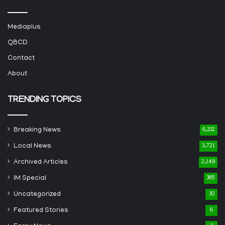
Mediaplus
QBCD
Contact
About
TRENDING TOPICS
Breaking News
6,332
Local News
3,721
Archived Articles
2,149
IM Special
385
Uncategorized
30
Featured Stories
6