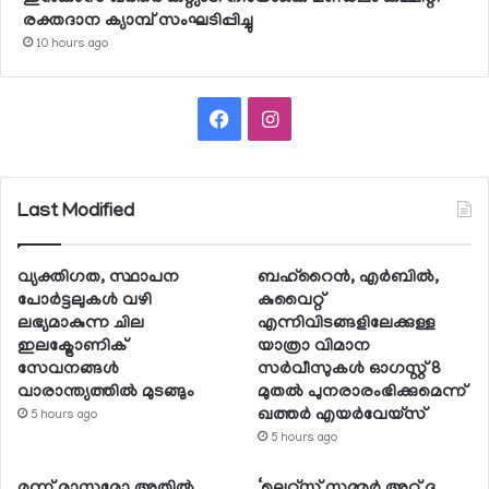
രക്തദാന ക്യാമ്പ് സംഘടിപ്പിച്ചു
10 hours ago
Facebook
Instagram
Last Modified
വ്യക്തിഗത, സ്ഥാപന
ബഹ്റൈന്‍, എര്‍ബില്‍,
പോര്‍ട്ടലുകള്‍ വഴി
കുവൈറ്റ്
ലഭ്യമാകുന്ന ചില
എന്നിവിടങ്ങളിലേക്കുള്ള
ഇലക്ട്രോണിക്
യാത്രാ വിമാന
സേവനങ്ങള്‍
സര്‍വീസുകള്‍ ഓഗസ്റ്റ് 8
വാരാന്ത്യത്തില്‍ മുടങ്ങും
മുതല്‍ പുനരാരംഭിക്കുമെന്ന്
ഖത്തര്‍ എയര്‍വേയ്സ്
5 hours ago
5 hours ago
മൂന്ന് മാസമോ അതില്‍
‘ലെറ്റ്‌സ് സമ്മര്‍ അറ്റ് ദ