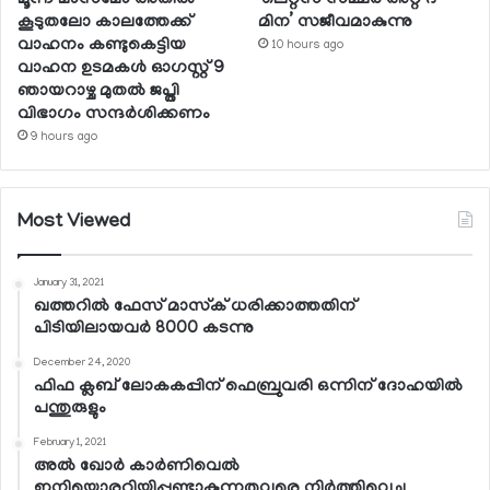
കൂടുതലോ കാലത്തേക്ക്
മിന’ സജീവമാകുന്നു
വാഹനം കണ്ടുകെട്ടിയ
10 hours ago
വാഹന ഉടമകള്‍ ഓഗസ്റ്റ് 9
ഞായറാഴ്ച മുതല്‍ ജപ്തി
വിഭാഗം സന്ദര്‍ശിക്കണം
9 hours ago
Most Viewed
January 31, 2021
ഖത്തറില്‍ ഫേസ് മാസ്‌ക് ധരിക്കാത്തതിന്
പിടിയിലായവര്‍ 8000 കടന്നു
December 24, 2020
ഫിഫ ക്ലബ് ലോകകപ്പിന് ഫെബ്രുവരി ഒന്നിന് ദോഹയില്‍
പന്തുരുളും
February 1, 2021
അല്‍ ഖോര്‍ കാര്‍ണിവെല്‍
ഇനിയൊരറിയിപ്പുണ്ടാകുന്നതുവരെ നിര്‍ത്തിവെച്ചു