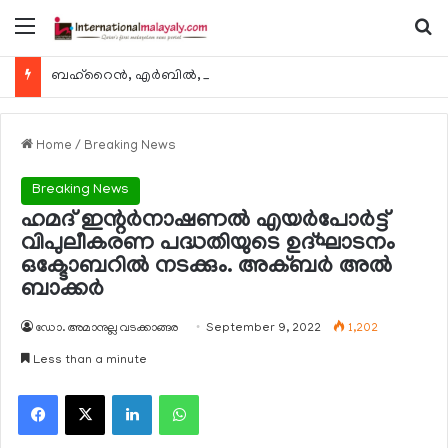
Menu
Se
ബഹ്റൈന്‍, എര്‍ബില്‍, കുവൈറ്റ് എന്നിവിടങ്ങളിലേക്കുള്ള യാത്രാ വിമാന സര്‍വീസുകള്‍ ഓഗസ്റ്റ് 8 മുതല്‍ പുനരാരംഭിക്കുമെന്ന് ഖത്തര്‍ എയര്‍വേയ്സ്
Home
/
Breaking News
Breaking News
ഹമദ് ഇന്റര്‍നാഷണല്‍ എയര്‍പോര്‍ട്ട്
വിപുലീകരണ പദ്ധതിയുടെ ഉദ്ഘാടനം
ഒക്ടോബറില്‍ നടക്കും. അക്ബര്‍ അല്‍
ബാക്കര്‍
ഡോ. അമാനുല്ല വടക്കാങ്ങര
September 9, 2022
1,202
Less than a minute
Facebook
X
LinkedIn
WhatsApp