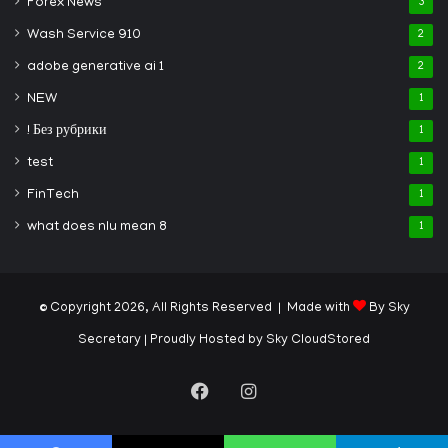
Forex News
3
Wash Service 910
2
adobe generative ai 1
2
NEW
1
! Без рубрики
1
test
1
FinTech
1
what does nlu mean 8
1
© Copyright 2026, All Rights Reserved | Made with
By Sky
Secretary
| Proudly Hosted by
Sky CloudStored
Facebook
Instagram