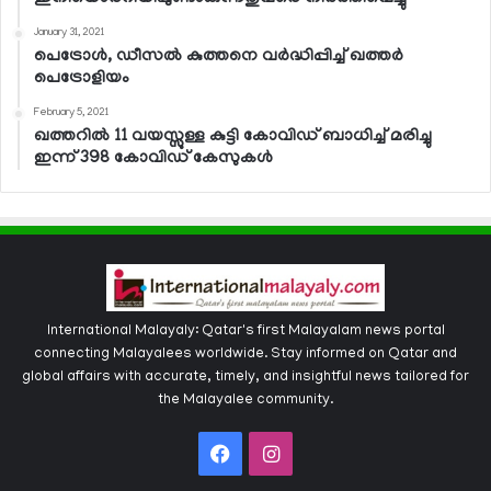
January 31, 2021
പെട്രോള്‍, ഡീസല്‍ കുത്തനെ വര്‍ദ്ധിപ്പിച്ച് ഖത്തര്‍
പെട്രോളിയം
February 5, 2021
ഖത്തറില്‍ 11 വയസ്സുള്ള കുട്ടി കോവിഡ് ബാധിച്ച് മരിച്ചു
ഇന്ന് 398 കോവിഡ് കേസുകള്‍
International Malayaly: Qatar's first Malayalam news portal
connecting Malayalees worldwide. Stay informed on Qatar and
global affairs with accurate, timely, and insightful news tailored for
the Malayalee community.
Facebook
Instagram