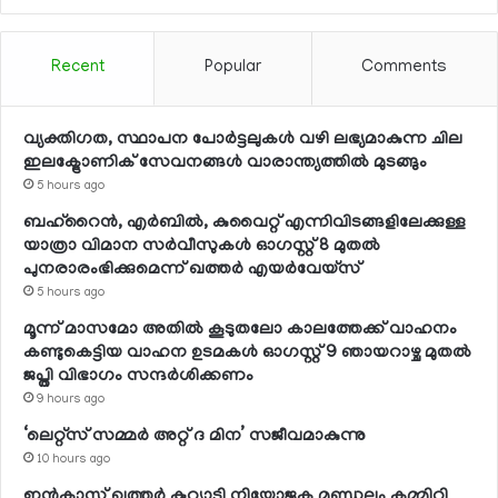
Recent
Popular
Comments
വ്യക്തിഗത, സ്ഥാപന പോര്‍ട്ടലുകള്‍ വഴി ലഭ്യമാകുന്ന ചില
ഇലക്ട്രോണിക് സേവനങ്ങള്‍ വാരാന്ത്യത്തില്‍ മുടങ്ങും
5 hours ago
ബഹ്റൈന്‍, എര്‍ബില്‍, കുവൈറ്റ് എന്നിവിടങ്ങളിലേക്കുള്ള
യാത്രാ വിമാന സര്‍വീസുകള്‍ ഓഗസ്റ്റ് 8 മുതല്‍
പുനരാരംഭിക്കുമെന്ന് ഖത്തര്‍ എയര്‍വേയ്സ്
5 hours ago
മൂന്ന് മാസമോ അതില്‍ കൂടുതലോ കാലത്തേക്ക് വാഹനം
കണ്ടുകെട്ടിയ വാഹന ഉടമകള്‍ ഓഗസ്റ്റ് 9 ഞായറാഴ്ച മുതല്‍
ജപ്തി വിഭാഗം സന്ദര്‍ശിക്കണം
9 hours ago
‘ലെറ്റ്‌സ് സമ്മര്‍ അറ്റ് ദ മിന’ സജീവമാകുന്നു
10 hours ago
ഇന്‍കാസ് ഖത്തര്‍ കുറ്റ്യാടി നിയോജക മണ്ഡലം കമ്മിറ്റി