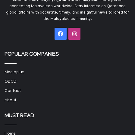
International Malayaly: Qatar's first Malayalam news portal
connecting Malayalees worldwide. Stay informed on Qatar and
global affairs with accurate, timely, and insightful news tailored for
the Malayalee community.
Facebook
Instagram
POPULAR COMPANIES
Mediaplus
QBCD
Contact
About
MUST READ
Home