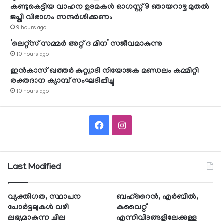
കണ്ടുകെട്ടിയ വാഹന ഉടമകള്‍ ഓഗസ്റ്റ് 9 ഞായറാഴ്ച മുതല്‍
ജപ്തി വിഭാഗം സന്ദര്‍ശിക്കണം
9 hours ago
‘ലെറ്റ്‌സ് സമ്മര്‍ അറ്റ് ദ മിന’ സജീവമാകുന്നു
10 hours ago
ഇന്‍കാസ് ഖത്തര്‍ കുറ്റ്യാടി നിയോജക മണ്ഡലം കമ്മിറ്റി
രക്തദാന ക്യാമ്പ് സംഘടിപ്പിച്ചു
10 hours ago
Facebook
Instagram
Last Modified
വ്യക്തിഗത, സ്ഥാപന
ബഹ്റൈന്‍, എര്‍ബില്‍,
പോര്‍ട്ടലുകള്‍ വഴി
കുവൈറ്റ്
ലഭ്യമാകുന്ന ചില
എന്നിവിടങ്ങളിലേക്കുള്ള