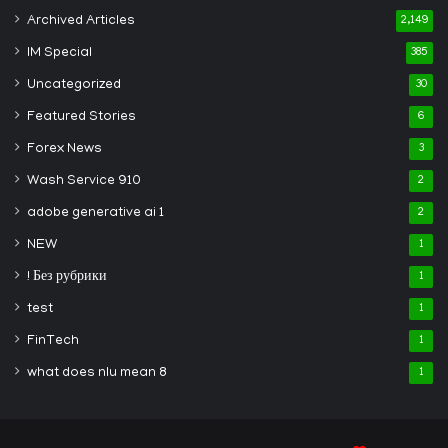
Archived Articles
2,149
IM Special
385
Uncategorized
30
Featured Stories
6
Forex News
3
Wash Service 910
2
adobe generative ai 1
2
NEW
1
! Без рубрики
1
test
1
FinTech
1
what does nlu mean 8
1