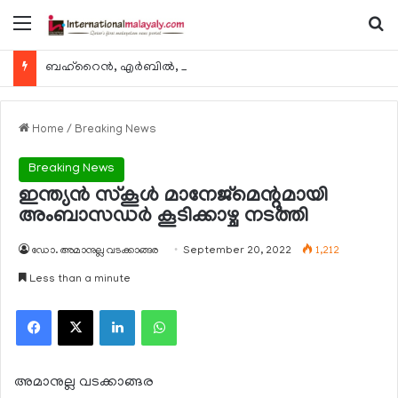
Menu
Se
ബഹ്റൈന്‍, എര്‍ബില്‍, കുവൈറ്റ് എന്നിവിടങ്ങളിലേക്കുള്ള യാത്രാ വിമാന സര്‍വീസുകള്‍ ഓഗസ്റ്റ് 8 മുതല്‍ പുനരാരംഭിക്കുമെന്ന് ഖത്തര്‍ എയര്‍വേയ്സ്
Home
/
Breaking News
Breaking News
ഇന്ത്യന്‍ സ്‌കൂള്‍ മാനേജ്‌മെന്റുമായി
അംബാസഡര്‍ കൂടിക്കാഴ്ച നടത്തി
ഡോ. അമാനുല്ല വടക്കാങ്ങര
September 20, 2022
1,212
Less than a minute
Facebook
X
LinkedIn
WhatsApp
അമാനുല്ല വടക്കാങ്ങര