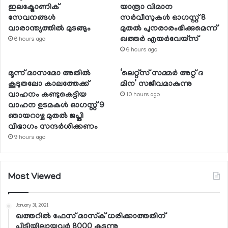
ഇലക്ട്രോണിക്
യാത്രാ വിമാന
സേവനങ്ങള്‍
സര്‍വീസുകള്‍ ഓഗസ്റ്റ് 8
വാരാന്ത്യത്തില്‍ മുടങ്ങും
മുതല്‍ പുനരാരംഭിക്കുമെന്ന്
ഖത്തര്‍ എയര്‍വേയ്സ്
6 hours ago
6 hours ago
മൂന്ന് മാസമോ അതില്‍
‘ലെറ്റ്‌സ് സമ്മര്‍ അറ്റ് ദ
കൂടുതലോ കാലത്തേക്ക്
മിന’ സജീവമാകുന്നു
വാഹനം കണ്ടുകെട്ടിയ
10 hours ago
വാഹന ഉടമകള്‍ ഓഗസ്റ്റ് 9
ഞായറാഴ്ച മുതല്‍ ജപ്തി
വിഭാഗം സന്ദര്‍ശിക്കണം
9 hours ago
Most Viewed
January 31, 2021
ഖത്തറില്‍ ഫേസ് മാസ്‌ക് ധരിക്കാത്തതിന്
പിടിയിലായവര്‍ 8000 കടന്നു