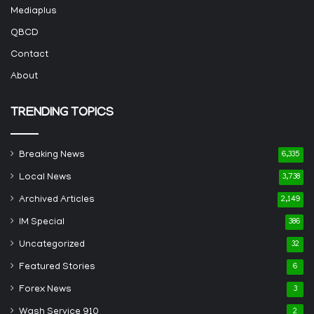
Mediaplus
QBCD
Contact
About
TRENDING TOPICS
Breaking News
6,335
Local News
3,738
Archived Articles
2,149
IM Special
386
Uncategorized
32
Featured Stories
6
Forex News
3
Wash Service 910
2