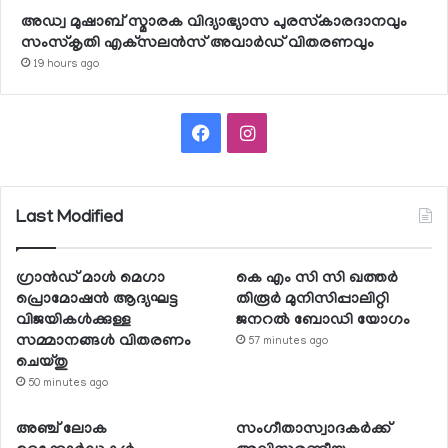
അഡ്വ മുഷാബ് സ്മാരക വിദ്യാഭ്യാസ പുരസ്‌കാരദാനവും
സംസ്‌കൃതി എക്‌സലന്‍സ് അവാര്‍ഡ് വിതരണവും
19 hours ago
Facebook
Instagram
Last Modified
ഗ്രാന്‍ഡ് മാള്‍ മെഗാ
കെ എം സി സി ഖത്തര്‍
പ്രൊമോഷന്‍ ആദ്യഘട്ട
തിരൂര്‍ മുനിസിപ്പാലിറ്റി
വിജയികള്‍ക്കുള്ള
ജനറല്‍ ബോഡി യോഗം
സമ്മാനങ്ങള്‍ വിതരണം
57 minutes ago
ചെയ്തു
50 minutes ago
അഞ്ച് ലോക
സംഗീതാസ്വാദകര്‍ക്ക്