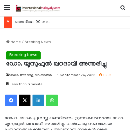
Menu
Se
ഖത്തറിലെ 90 ശതമാനം കമ്പനികളും 2025 ലെ ടാക്‌സ് റിട്ടേണുകള്‍ സമര്‍പ്പിച്ചു
Home
/
Breaking News
Breaking News
ഡോ. യൂസുഫുല്‍ ഖറദാവി അന്തരിച്ചു
ഡോ. അമാനുല്ല വടക്കാങ്ങര
September 26, 2022
1,203
Less than a minute
Facebook
X
LinkedIn
WhatsApp
ദോഹ. ലോക പ്രശസ്ത പണ്ഡിതനും ഗ്രന്ഥകാരനുമായ ഡോ.
യൂസുഫുല്‍ ഖറദാവി അന്തരിച്ചു. വാര്‍ദ്ധക്യ സഹജമായ
പ്രയാസങ്ങള്‍ക്കിടയിലും അവസാന നാളുകള്‍ വരെ