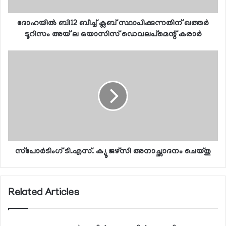
ദോഹയില്‍ ബി12 ബീച്ച് ക്ലബ് സ്ഥാപിക്കുന്നതിന് ഖത്തര്‍
ടൂറിസം അയ് ല ഒയാസിസ് ഡെവലപ്മെന്റ് കരാര്‍
സ്‌പോര്‍ടിംഗ് ടി.എസ്. ക്യൂ ജഴ്‌സി അനാച്ഛാദനം ചെയ്തു
Related Articles