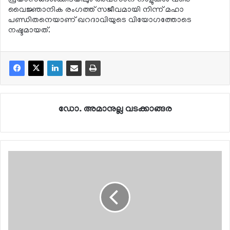
വൈജ്ഞാനിക രംഗത്ത് സജീവമായി നിന്ന് മഹാ
പണ്ഡിതനെയാണ് ഖറദാവിയുടെ വിയോഗത്തോടെ
നഷ്ടമായത്.
ഡോ. അമാനുല്ല വടക്കാങ്ങര