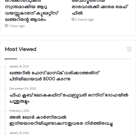
റെക്കോര്‍ഡുകള്‍
അവിസ്മരണീയ
സ്വന്തമാക്കിയ ആറു
രാവൊരുക്കി ഷാമെ മെഹ്
വയസ്സുകാരന് ക്യുമേറ്റ്‌സ്
ഫില്‍
ഖത്തറിന്റെ ആദരം
2 hours ago
1 hour ago
Most Viewed
January 31, 2021
ഖത്തറില്‍ ഫേസ് മാസ്‌ക് ധരിക്കാത്തതിന്
പിടിയിലായവര്‍ 8000 കടന്നു
December 24, 2020
ഫിഫ ക്ലബ് ലോകകപ്പിന് ഫെബ്രുവരി ഒന്നിന് ദോഹയില്‍
പന്തുരുളും
February 1, 2021
അല്‍ ഖോര്‍ കാര്‍ണിവെല്‍
ഇനിയൊരറിയിപ്പുണ്ടാകുന്നതുവരെ നിര്‍ത്തിവെച്ചു
January 31, 2021