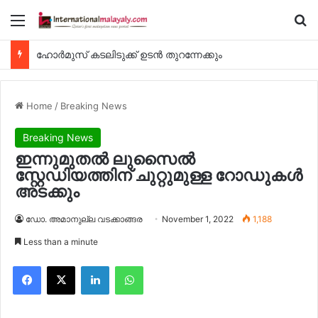
Menu
Se
ഹോര്‍മുസ് കടലിടുക്ക് ഉടന്‍ തുറന്നേക്കും
Home
/
Breaking News
Breaking News
ഇന്നുമുതല്‍ ലുസൈല്‍
സ്റ്റേഡിയത്തിന് ചുറ്റുമുള്ള റോഡുകള്‍
അടക്കും
ഡോ. അമാനുല്ല വടക്കാങ്ങര
November 1, 2022
1,188
Less than a minute
Facebook
X
LinkedIn
WhatsApp