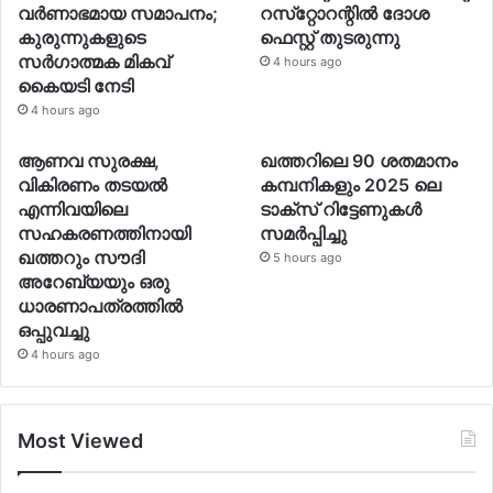
വര്‍ണാഭമായ സമാപനം;
റസ്‌റ്റോറന്റില്‍ ദോശ
കുരുന്നുകളുടെ
ഫെസ്റ്റ് തുടരുന്നു
സര്‍ഗാത്മക മികവ്
4 hours ago
കൈയടി നേടി
4 hours ago
ആണവ സുരക്ഷ,
ഖത്തറിലെ 90 ശതമാനം
വികിരണം തടയല്‍
കമ്പനികളും 2025 ലെ
എന്നിവയിലെ
ടാക്‌സ് റിട്ടേണുകള്‍
സഹകരണത്തിനായി
സമര്‍പ്പിച്ചു
ഖത്തറും സൗദി
5 hours ago
അറേബ്യയും ഒരു
ധാരണാപത്രത്തില്‍
ഒപ്പുവച്ചു
4 hours ago
Most Viewed