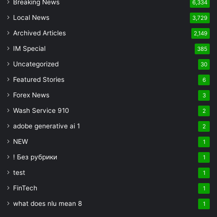
Breaking News
6,334
Local News
3,729
Archived Articles
2,149
IM Special
385
Uncategorized
30
Featured Stories
6
Forex News
3
Wash Service 910
2
adobe generative ai 1
2
NEW
1
! Без рубрики
1
test
1
FinTech
1
what does nlu mean 8
1