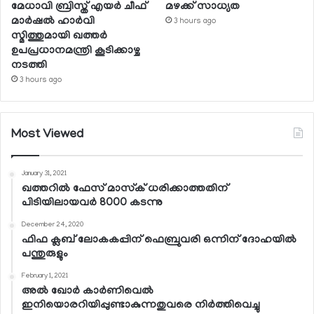
മേധാവി ബ്രിസ്ത് എയര്‍ ചീഫ്
മഴക്ക് സാധ്യത
മാര്‍ഷല്‍ ഹാര്‍വി
3 hours ago
സ്മിത്തുമായി ഖത്തര്‍
ഉപപ്രധാനമന്ത്രി കൂടിക്കാഴ്ച
നടത്തി
3 hours ago
Most Viewed
January 31, 2021
ഖത്തറില്‍ ഫേസ് മാസ്‌ക് ധരിക്കാത്തതിന്
പിടിയിലായവര്‍ 8000 കടന്നു
December 24, 2020
ഫിഫ ക്ലബ് ലോകകപ്പിന് ഫെബ്രുവരി ഒന്നിന് ദോഹയില്‍
പന്തുരുളും
February 1, 2021
അല്‍ ഖോര്‍ കാര്‍ണിവെല്‍
ഇനിയൊരറിയിപ്പുണ്ടാകുന്നതുവരെ നിര്‍ത്തിവെച്ചു