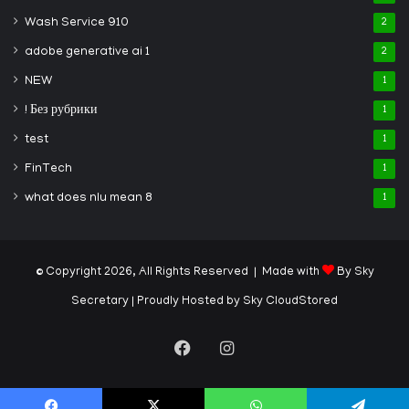
Wash Service 910
2
adobe generative ai 1
2
NEW
1
! Без рубрики
1
test
1
FinTech
1
what does nlu mean 8
1
© Copyright 2026, All Rights Reserved | Made with
By Sky
Secretary
| Proudly Hosted by
Sky CloudStored
Facebook
Instagram