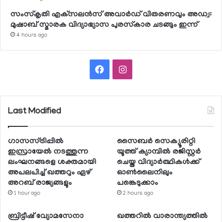
സംസ്‌കൃതി എക്‌സലന്‍സ് അവാര്‍ഡ് വിതരണവും അഡ്വ:
മുഷാബ് സ്മാരക വിദ്യാഭ്യാസ പുരസ്‌കാര ചടങ്ങും ഇന്ന്
4 hours ago
Facebook
Instagram
Last Modified
ഗാസസ്ട്രിപ്പില്‍
സൈബര്‍ സെക്യൂരിറ്റി
ഇസ്രായേല്‍ നടത്തുന്ന
യൂത്ത് ക്യാമ്പില്‍ രജിസ്റ്റര്‍
ലംഘനങ്ങളെ ശക്തമായി
ചെയ്ത വിദ്യാര്‍ത്ഥികള്‍ക്ക്
അപലപിച്ച് ഖത്തറും ഏഴ്
ഓണ്‍ലൈനിലും
അറബ് രാജ്യങ്ങളും
പങ്കെടുക്കാം
1 hour ago
2 hours ago
ബ്രിട്ടീഷ് വ്യോമസേനാ
ഖത്തറില്‍ വാരാന്ത്യത്തില്‍