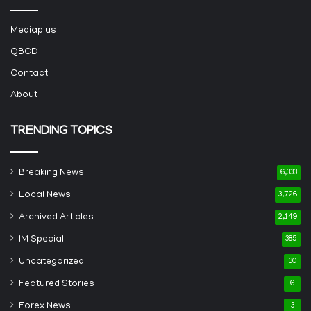
Mediaplus
QBCD
Contact
About
TRENDING TOPICS
Breaking News
6,333
Local News
3,726
Archived Articles
2,149
IM Special
385
Uncategorized
30
Featured Stories
6
Forex News
3