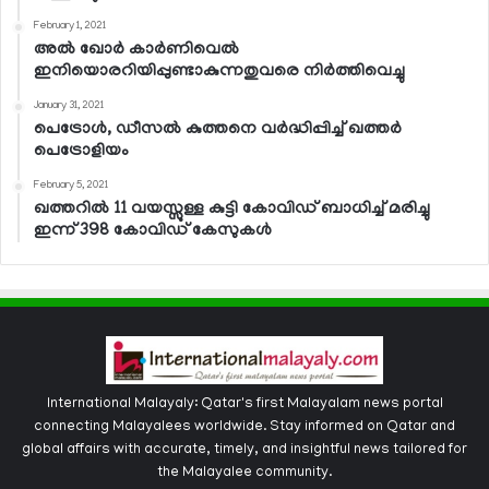
February 1, 2021
അല്‍ ഖോര്‍ കാര്‍ണിവെല്‍
ഇനിയൊരറിയിപ്പുണ്ടാകുന്നതുവരെ നിര്‍ത്തിവെച്ചു
January 31, 2021
പെട്രോള്‍, ഡീസല്‍ കുത്തനെ വര്‍ദ്ധിപ്പിച്ച് ഖത്തര്‍
പെട്രോളിയം
February 5, 2021
ഖത്തറില്‍ 11 വയസ്സുള്ള കുട്ടി കോവിഡ് ബാധിച്ച് മരിച്ചു
ഇന്ന് 398 കോവിഡ് കേസുകള്‍
International Malayaly: Qatar's first Malayalam news portal
connecting Malayalees worldwide. Stay informed on Qatar and
global affairs with accurate, timely, and insightful news tailored for
the Malayalee community.