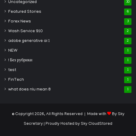
Uncategorized
30
Featured Stories
6
Forex News
3
Wash Service 910
2
adobe generative ai 1
2
NEW
1
! Без рубрики
1
test
1
FinTech
1
what does nlu mean 8
1
© Copyright 2026, All Rights Reserved | Made with
By Sky
Secretary
| Proudly Hosted by
Sky CloudStored