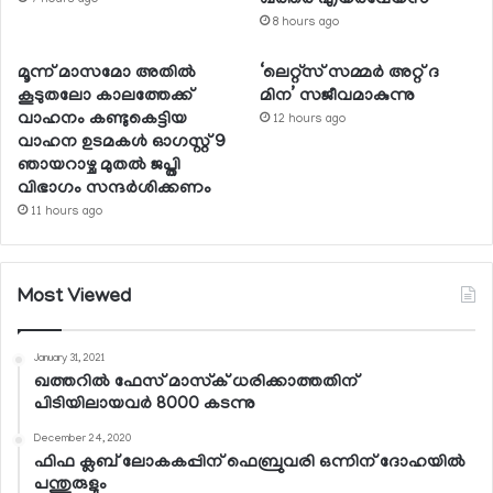
ഖത്തര്‍ എയര്‍വേയ്സ്
7 hours ago
8 hours ago
മൂന്ന് മാസമോ അതില്‍
‘ലെറ്റ്‌സ് സമ്മര്‍ അറ്റ് ദ
കൂടുതലോ കാലത്തേക്ക്
മിന’ സജീവമാകുന്നു
വാഹനം കണ്ടുകെട്ടിയ
12 hours ago
വാഹന ഉടമകള്‍ ഓഗസ്റ്റ് 9
ഞായറാഴ്ച മുതല്‍ ജപ്തി
വിഭാഗം സന്ദര്‍ശിക്കണം
11 hours ago
Most Viewed
January 31, 2021
ഖത്തറില്‍ ഫേസ് മാസ്‌ക് ധരിക്കാത്തതിന്
പിടിയിലായവര്‍ 8000 കടന്നു
December 24, 2020
ഫിഫ ക്ലബ് ലോകകപ്പിന് ഫെബ്രുവരി ഒന്നിന് ദോഹയില്‍
പന്തുരുളും