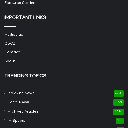
Featured Stories
IMPORTANT LINKS
Mediaplus
QBCD
Contact
About
TRENDING TOPICS
Breaking News
6,332
Local News
3,721
Archived Articles
2,149
IM Special
385