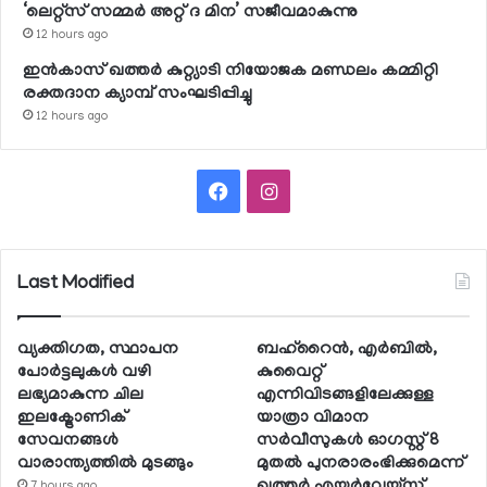
‘ലെറ്റ്‌സ് സമ്മര്‍ അറ്റ് ദ മിന’ സജീവമാകുന്നു
12 hours ago
ഇന്‍കാസ് ഖത്തര്‍ കുറ്റ്യാടി നിയോജക മണ്ഡലം കമ്മിറ്റി
രക്തദാന ക്യാമ്പ് സംഘടിപ്പിച്ചു
12 hours ago
Facebook
Instagram
Last Modified
വ്യക്തിഗത, സ്ഥാപന
ബഹ്റൈന്‍, എര്‍ബില്‍,
പോര്‍ട്ടലുകള്‍ വഴി
കുവൈറ്റ്
ലഭ്യമാകുന്ന ചില
എന്നിവിടങ്ങളിലേക്കുള്ള
ഇലക്ട്രോണിക്
യാത്രാ വിമാന
സേവനങ്ങള്‍
സര്‍വീസുകള്‍ ഓഗസ്റ്റ് 8
വാരാന്ത്യത്തില്‍ മുടങ്ങും
മുതല്‍ പുനരാരംഭിക്കുമെന്ന്