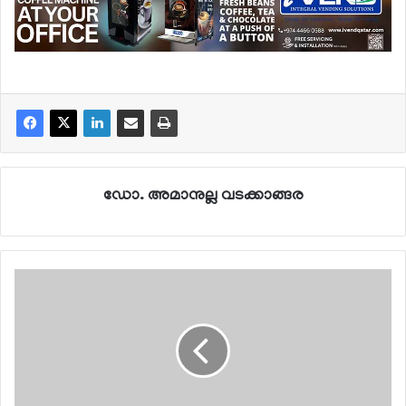
ഡോ. അമാനുല്ല വടക്കാങ്ങര