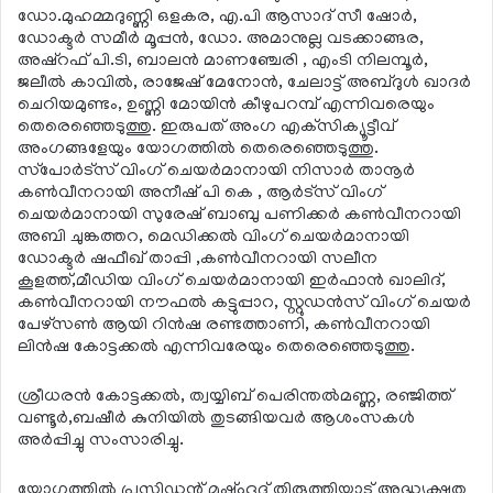
ഡോ.മുഹമ്മദുണ്ണി ഒളകര, എ.പി ആസാദ് സീ ഷോര്‍,
ഡോക്ടര്‍ സമീര്‍ മൂപ്പന്‍, ഡോ. അമാനുല്ല വടക്കാങ്ങര,
അഷ്‌റഫ് പി.ടി, ബാലന്‍ മാണഞ്ചേരി , എംടി നിലമ്പൂര്‍,
ജലീല്‍ കാവില്‍, രാജേഷ് മേനോന്‍, ചേലാട്ട് അബ്ദുള്‍ ഖാദര്‍
ചെറിയമുണ്ടം, ഉണ്ണി മോയിന്‍ കീഴുപറമ്പ് എന്നിവരെയും
തെരെഞ്ഞെടുത്തു. ഇരുപത് അംഗ എക്‌സിക്യൂട്ടീവ്
അംഗങ്ങളേയും യോഗത്തില്‍ തെരെഞ്ഞെടുത്തു.
സ്‌പോര്‍ട്‌സ് വിംഗ് ചെയര്‍മാനായി നിസാര്‍ താനൂര്‍
കണ്‍വീനറായി അനീഷ് പി കെ , ആര്‍ട്‌സ് വിംഗ്
ചെയര്‍മാനായി സുരേഷ് ബാബു പണിക്കര്‍ കണ്‍വീനറായി
അബി ചുങ്കത്തറ, മെഡിക്കല്‍ വിംഗ് ചെയര്‍മാനായി
ഡോക്ടര്‍ ഷഫീഖ് താപ്പി ,കണ്‍വീനറായി സലീന
കൂളത്ത്,മീഡിയ വിംഗ് ചെയര്‍മാനായി ഇര്‍ഫാന്‍ ഖാലിദ്,
കണ്‍വീനറായി നൗഫല്‍ കട്ടുപ്പാറ, സ്റ്റുഡന്‍സ് വിംഗ് ചെയര്‍
പേഴ്‌സണ്‍ ആയി റിന്‍ഷ രണ്ടത്താണി, കണ്‍വീനറായി
ലിന്‍ഷ കോട്ടക്കല്‍ എന്നിവരേയും തെരെഞ്ഞെടുത്തു.
ശ്രീധരന്‍ കോട്ടക്കല്‍, ത്വയ്യിബ് പെരിന്തല്‍മണ്ണ, രഞ്ജിത്ത്
വണ്ടൂര്‍,ബഷീര്‍ കുനിയില്‍ തുടങ്ങിയവര്‍ ആശംസകള്‍
അര്‍പ്പിച്ചു സംസാരിച്ചു.
യോഗത്തില്‍ പ്രസിഡന്റ് മഷ്ഹൂദ് തിരുത്തിയാട് അദ്ധ്യക്ഷത