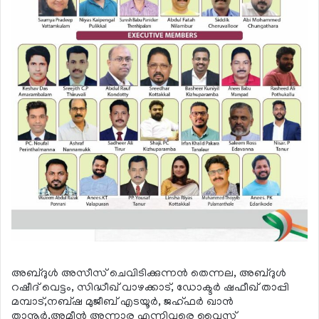
അബ്ദുള്‍ അസീസ് ചെവിടിക്കുന്നന്‍ തെന്നല, അബ്ദുള്‍
റഷീദ് വെട്ടം, സിദ്ധീഖ് വാഴക്കാട്, ഡോക്ടര്‍ ഷഫീഖ് താപ്പി
മമ്പാട്,നബ്ഷ മുജീബ് എടയൂര്‍, ജഹ്ഫര്‍ ഖാന്‍
താനൂര്‍,അമീന്‍ അന്നാര എന്നിവരെ വൈസ്