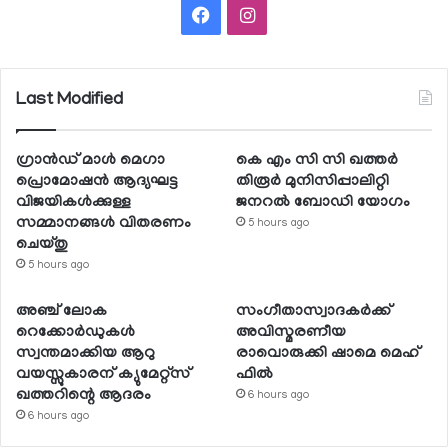
Facebook
Instagram
Last Modified
ഗ്രാന്‍ഡ് മാള്‍ മെഗാ
കെ എം സി സി ഖത്തര്‍
പ്രൊമോഷന്‍ ആദ്യഘട്ട
തിരൂര്‍ മുനിസിപ്പാലിറ്റി
വിജയികള്‍ക്കുള്ള
ജനറല്‍ ബോഡി യോഗം
സമ്മാനങ്ങള്‍ വിതരണം
5 hours ago
ചെയ്തു
5 hours ago
അഞ്ച് ലോക
സംഗീതാസ്വാദകര്‍ക്ക്
റെക്കോര്‍ഡുകള്‍
അവിസ്മരണീയ
സ്വന്തമാക്കിയ ആറു
രാവൊരുക്കി ഷാമെ മെഹ്
വയസ്സുകാരന് ക്യുമേറ്റ്‌സ്
ഫില്‍
ഖത്തറിന്റെ ആദരം
6 hours ago
6 hours ago