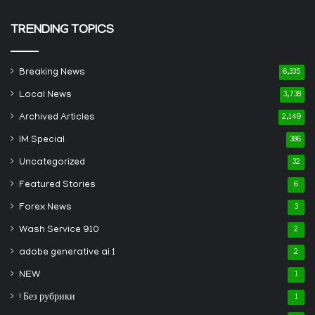
TRENDING TOPICS
Breaking News
6,335
Local News
3,738
Archived Articles
2,149
IM Special
386
Uncategorized
32
Featured Stories
6
Forex News
3
Wash Service 910
2
adobe generative ai 1
2
NEW
1
! Без рубрики
1