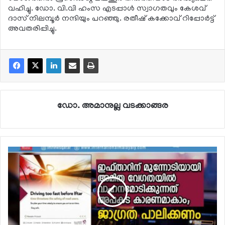
വഹിച്ചു. ഡോ. വി.വി ഹംസ എടപ്പാള്‍ സ്വാഗതവും കേശവ്
ദാസ് നിലമ്പൂര്‍ നന്ദിയും പറഞ്ഞു. രതീഷ് കക്കോവ് റിപ്പോര്‍ട്ട്
അവതരിപ്പിച്ചു.
ഡോ. അമാനുല്ല വടക്കാങ്ങര