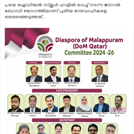
പഴയ ഐഡിയല്‍ സ്‌കൂള്‍ ഹാളില്‍ വെച്ച് നടന്ന ജനറല്‍
ബോഡി യോഗത്തിലാണ് പുതിയ ഭാരവാഹികളെ
തെരഞ്ഞെടുത്തത്.