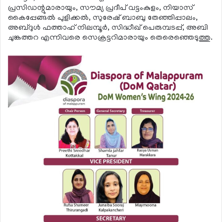
പ്രസിഡന്റുമാരായും, സൗമ്യ പ്രദീപ് വട്ടംകുളം, നിയാസ്
കൈപ്പേങ്ങല്‍ പുളിക്കല്‍, സുരേഷ് ബാബു തേഞ്ഞിപ്പാലം,
അബ്ദുള്‍ ഫത്താഹ് നിലമ്പൂര്‍, സിദ്ധീഖ് പെരുമ്പടപ്പ്, അബി
ചുങ്കത്തറ എന്നിവരെ സെക്രട്ടറിമാരായും തെരെഞ്ഞെടുത്തു.