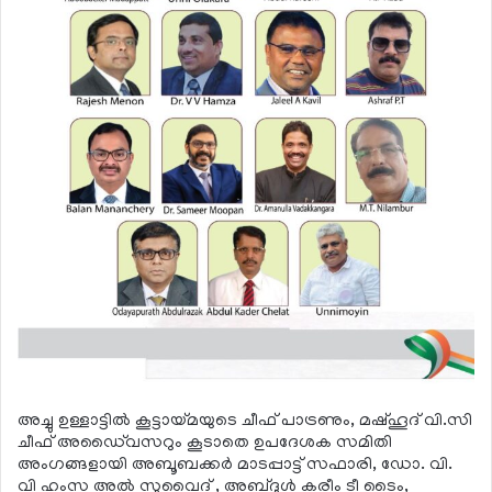
അച്ചു ഉള്ളാട്ടില്‍ കൂട്ടായ്മയുടെ ചീഫ് പാട്രണും, മഷ്ഹൂദ് വി.സി
ചീഫ് അഡൈ്വസറും കൂടാതെ ഉപദേശക സമിതി
അംഗങ്ങളായി അബൂബക്കര്‍ മാടപ്പാട്ട് സഫാരി, ഡോ. വി.
വി ഹംസ അല്‍ സുവൈദ് , അബ്ദുള്‍ കരീം ടീ ടൈം,