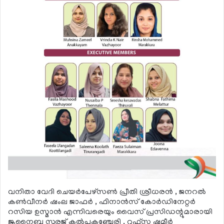
വനിതാ വേദി ചെയര്‍പേഴ്‌സണ്‍ പ്രീതി ശ്രീധരന്‍ , ജനറല്‍
കണ്‍വീനര്‍ ഷംല ജാഫര്‍ , ഫിനാന്‍സ് കോര്‍ഡിനേറ്റര്‍
റസിയ ഉസ്മാന്‍ എന്നിവരെയും വൈസ് പ്രസിഡന്റുമാരായി
ജുനൈബ സൂരജ് കല്‍പകഞ്ചേരി , റൂഫ്സ ഷമീര്‍