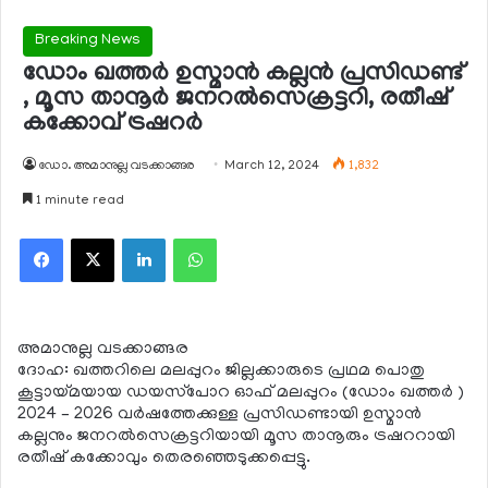
Breaking News
ഡോം ഖത്തര്‍ ഉസ്മാന്‍ കല്ലന്‍ പ്രസിഡണ്ട്
, മൂസ താനൂര്‍ ജനറല്‍സെക്രട്ടറി, രതീഷ്
കക്കോവ് ട്രഷറര്‍
ഡോ. അമാനുല്ല വടക്കാങ്ങര
March 12, 2024
1,832
1 minute read
Facebook
X
LinkedIn
WhatsApp
അമാനുല്ല വടക്കാങ്ങര
ദോഹ: ഖത്തറിലെ മലപ്പുറം ജില്ലക്കാരുടെ പ്രഥമ പൊതു
കൂട്ടായ്മയായ ഡയസ്‌പോറ ഓഫ് മലപ്പുറം (ഡോം ഖത്തര്‍ )
2024 – 2026 വര്‍ഷത്തേക്കുള്ള പ്രസിഡണ്ടായി ഉസ്മാന്‍
കല്ലനും ജനറല്‍സെക്രട്ടറിയായി മൂസ താനൂരും ട്രഷററായി
രതീഷ് കക്കോവും തെരഞ്ഞെടുക്കപ്പെട്ടു.