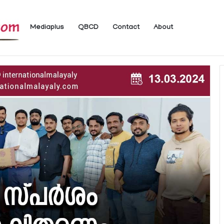
Mediaplus
QBCD
Contact
About
്‍ അപകടമുണ്ടാക്കാവുന്ന വസ്തുക്കള്‍ നീക്കം ചെയ്യണം – വുഖൂദ്