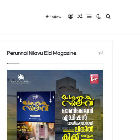
Log In
Random Article
Sidebar
Switch skin
Search for
Follow
Mediaplus
QBCD
Contact
About
Perunnal Nilavu Eid Magazine