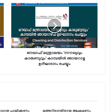
ഔഖാഫ് മന്ത്രാലയം 'സൗഖ്യവും
കാരുണ്യവും' കാമ്പയിന്‍ ഞായറാഴ്ച
ഉദ്ഘാടനം ചെയ്യും
ു, ജാഗ്രത പാലിക്കണം
ഖത്തറിനെതിരായ ആക്രമണം