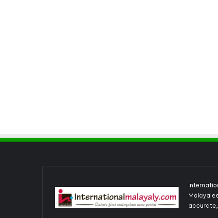
Internati
Malayalee
accurate,