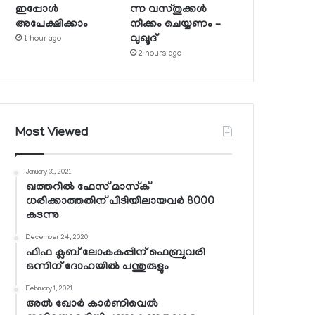
ഇപ്പോള്‍
ന്ന വസ്തുക്കള്‍
അപേക്ഷിക്കാം
നീക്കം ചെയ്യണം –
വുഖൂദ്
1 hour ago
2 hours ago
Most Viewed
January 31, 2021
ഖത്തറില്‍ ഫേസ് മാസ്‌ക്
ധരിക്കാത്തതിന് പിടിയിലായവര്‍ 8000
കടന്നു
December 24, 2020
ഫിഫ ക്ലബ് ലോകകപ്പിന് ഫെബ്രുവരി
ഒന്നിന് ദോഹയില്‍ പന്തുരുളും
February 1, 2021
അല്‍ ഖോര്‍ കാര്‍ണിവെല്‍