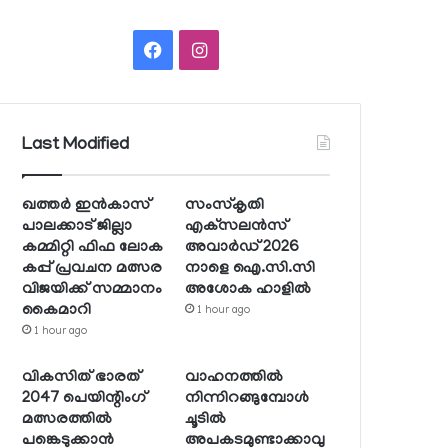
Facebook
Instagram
Last Modified
ഖത്തര്‍ ഇന്‍കാസ്
സംസ്‌കൃതി
പാലക്കാട് ജില്ലാ
എക്‌സലന്‍സ്
കമ്മിറ്റി ഫിഫ ലോക
അവാര്‍ഡ് 2026
കപ്പ് പ്രവചന മത്സര
നാളെ ഐ.സി.സി
വിജയിക്ക് സമ്മാനം
അശോക ഹാളില്‍
കൈമാറി
1 hour ago
1 hour ago
വികസിത് ഭാരത്
വാഹനത്തില്‍
2047 പെയിന്റിംഗ്
നിന്നിറങ്ങുമ്പോള്‍
മത്സരത്തില്‍
ചൂടില്‍
പങ്കെടുക്കാന്‍
അപകടമുണ്ടാക്കാവു