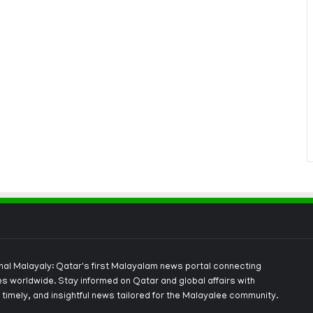
onal Malayaly: Qatar's first Malayalam news portal connecting
s worldwide. Stay informed on Qatar and global affairs with
 timely, and insightful news tailored for the Malayalee community.