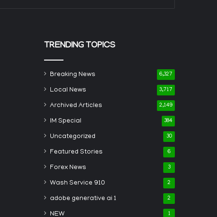
TRENDING TOPICS
Breaking News
6,327
Local News
3,717
Archived Articles
2,149
IM Special
384
Uncategorized
30
Featured Stories
6
Forex News
3
Wash Service 910
2
adobe generative ai 1
2
NEW
1