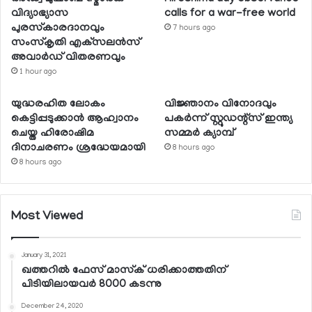
വിദ്യാഭ്യാസ
calls for a war-free world
പുരസ്‌കാരദാനവും
7 hours ago
സംസ്‌കൃതി എക്‌സലന്‍സ്
അവാര്‍ഡ് വിതരണവും
1 hour ago
യുദ്ധരഹിത ലോകം
വിജ്ഞാനം വിനോദവും
കെട്ടിപ്പടുക്കാന്‍ ആഹ്വാനം
പകര്‍ന്ന് സ്റ്റുഡന്റ്‌സ് ഇന്ത്യ
ചെയ്ത ഹിരോഷിമ
സമ്മര്‍ ക്യാമ്പ്
ദിനാചരണം ശ്രദ്ധേയമായി
8 hours ago
8 hours ago
Most Viewed
January 31, 2021
ഖത്തറില്‍ ഫേസ് മാസ്‌ക് ധരിക്കാത്തതിന്
പിടിയിലായവര്‍ 8000 കടന്നു
December 24, 2020