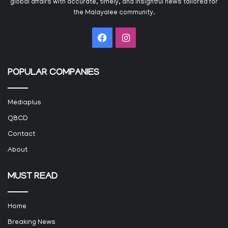
global affairs with accurate, timely, and insightful news tailored for
the Malayalee community.
Facebook
Instagram
POPULAR COMPANIES
Mediaplus
QBCD
Contact
About
MUST READ
Home
Breaking News