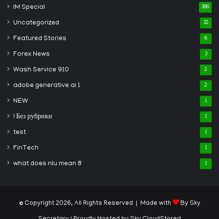
IM Special
386
Uncategorized
32
Featured Stories
6
Forex News
3
Wash Service 910
2
adobe generative ai 1
2
NEW
1
! Без рубрики
1
test
1
FinTech
1
what does nlu mean 8
1
© Copyright 2026, All Rights Reserved | Made with
By Sky