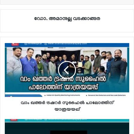
ഡോ. അമാനുല്ല വടക്കാങ്ങര
വാം ഖത്തര്‍ ട്രഷറര്‍ സുഹൈല്‍ പാലോത്തിന്
യാത്രയയപ്പ്