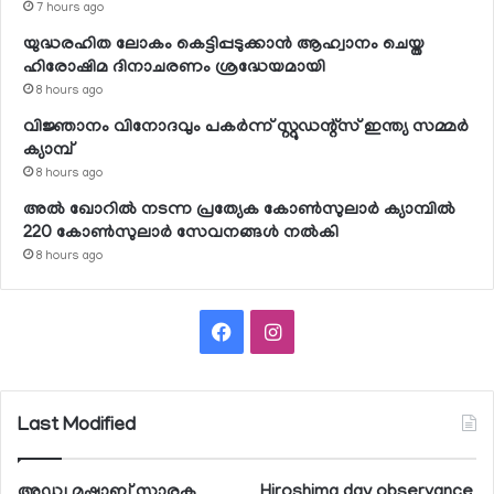
7 hours ago
യുദ്ധരഹിത ലോകം കെട്ടിപ്പടുക്കാന്‍ ആഹ്വാനം ചെയ്ത
ഹിരോഷിമ ദിനാചരണം ശ്രദ്ധേയമായി
8 hours ago
വിജ്ഞാനം വിനോദവും പകര്‍ന്ന് സ്റ്റുഡന്റ്‌സ് ഇന്ത്യ സമ്മര്‍
ക്യാമ്പ്
8 hours ago
അല്‍ ഖോറില്‍ നടന്ന പ്രത്യേക കോണ്‍സുലാര്‍ ക്യാമ്പില്‍
220 കോണ്‍സുലാര്‍ സേവനങ്ങള്‍ നല്‍കി
8 hours ago
Facebook
Instagram
Last Modified
അഡ്വ മുഷാബ് സ്മാരക
Hiroshima day observance