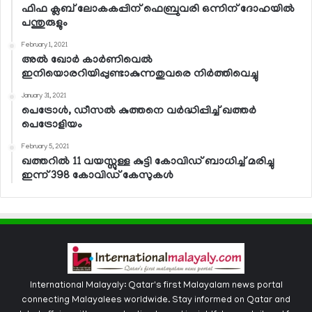
ഫിഫ ക്ലബ് ലോകകപ്പിന് ഫെബ്രുവരി ഒന്നിന് ദോഹയില്‍
പന്തുരുളും
February 1, 2021
അല്‍ ഖോര്‍ കാര്‍ണിവെല്‍
ഇനിയൊരറിയിപ്പുണ്ടാകുന്നതുവരെ നിര്‍ത്തിവെച്ചു
January 31, 2021
പെട്രോള്‍, ഡീസല്‍ കുത്തനെ വര്‍ദ്ധിപ്പിച്ച് ഖത്തര്‍
പെട്രോളിയം
February 5, 2021
ഖത്തറില്‍ 11 വയസ്സുള്ള കുട്ടി കോവിഡ് ബാധിച്ച് മരിച്ചു
ഇന്ന് 398 കോവിഡ് കേസുകള്‍
International Malayaly: Qatar's first Malayalam news portal
connecting Malayalees worldwide. Stay informed on Qatar and