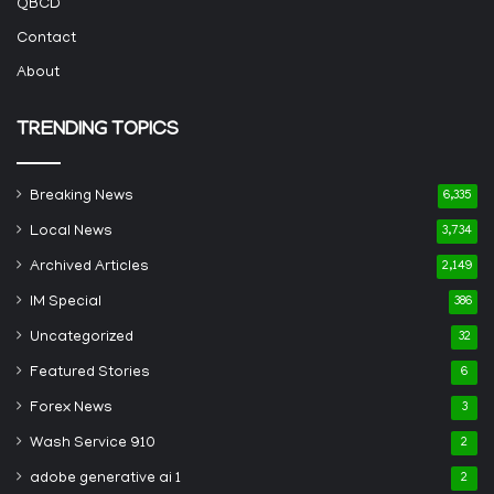
QBCD
Contact
About
TRENDING TOPICS
Breaking News
6,335
Local News
3,734
Archived Articles
2,149
IM Special
386
Uncategorized
32
Featured Stories
6
Forex News
3
Wash Service 910
2
adobe generative ai 1
2