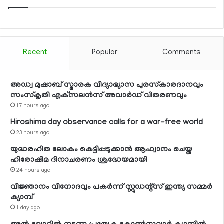
Recent
Popular
Comments
അഡ്വ മുഷാബ് സ്മാരക വിദ്യാഭ്യാസ പുരസ്‌കാരദാനവും
സംസ്‌കൃതി എക്‌സലന്‍സ് അവാര്‍ഡ് വിതരണവും
17 hours ago
Hiroshima day observance calls for a war-free world
23 hours ago
യുദ്ധരഹിത ലോകം കെട്ടിപ്പടുക്കാന്‍ ആഹ്വാനം ചെയ്ത
ഹിരോഷിമ ദിനാചരണം ശ്രദ്ധേയമായി
24 hours ago
വിജ്ഞാനം വിനോദവും പകര്‍ന്ന് സ്റ്റുഡന്റ്‌സ് ഇന്ത്യ സമ്മര്‍
ക്യാമ്പ്
1 day ago