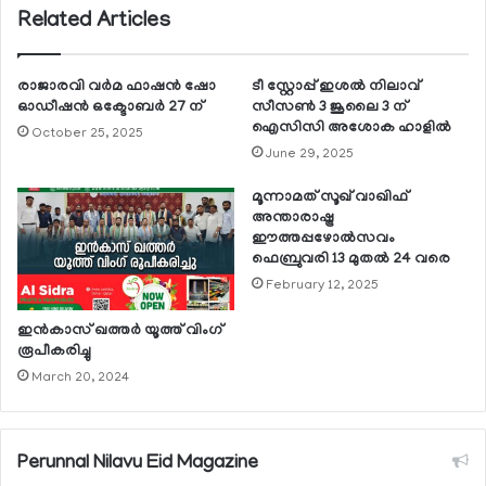
Related Articles
രാജാരവി വര്‍മ ഫാഷന്‍ ഷോ
ടീ സ്റ്റോപ്പ് ഇശല്‍ നിലാവ്
ഓഡീഷന്‍ ഒക്ടോബര്‍ 27 ന്
സീസണ്‍ 3 ജൂലൈ 3 ന്
ഐസിസി അശോക ഹാളില്‍
October 25, 2025
June 29, 2025
മൂന്നാമത് സൂഖ് വാഖിഫ്
അന്താരാഷ്ട്ര
ഈത്തപ്പഴോല്‍സവം
ഫെബ്രുവരി 13 മുതല്‍ 24 വരെ
February 12, 2025
ഇന്‍കാസ് ഖത്തര്‍ യൂത്ത് വിംഗ്
രൂപീകരിച്ചു
March 20, 2024
Perunnal Nilavu Eid Magazine