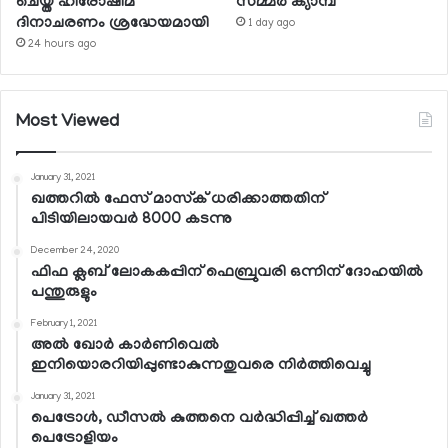
ചെയ്ത ഹിരോഷിമ
സമ്മര്‍ ക്യാമ്പ്
ദിനാചരണം ശ്രദ്ധേയമായി
1 day ago
24 hours ago
Most Viewed
January 31, 2021
ഖത്തറില്‍ ഫേസ് മാസ്‌ക് ധരിക്കാത്തതിന്
പിടിയിലായവര്‍ 8000 കടന്നു
December 24, 2020
ഫിഫ ക്ലബ് ലോകകപ്പിന് ഫെബ്രുവരി ഒന്നിന് ദോഹയില്‍
പന്തുരുളും
February 1, 2021
അല്‍ ഖോര്‍ കാര്‍ണിവെല്‍
ഇനിയൊരറിയിപ്പുണ്ടാകുന്നതുവരെ നിര്‍ത്തിവെച്ചു
January 31, 2021
പെട്രോള്‍, ഡീസല്‍ കുത്തനെ വര്‍ദ്ധിപ്പിച്ച് ഖത്തര്‍
പെട്രോളിയം