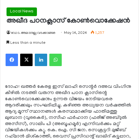
Local News
അഖീദ പഠനക്ലാസ് കോണ്‍വൊക്കേഷന്‍
ഡോ. അമാനുല്ല വടക്കാങ്ങര
May 14, 2024
1,257
Less than a minute
Facebook
X
LinkedIn
WhatsApp
ദോഹ: ഖത്തര്‍ കേരള ഇസ് ലാഹി സെന്റര്‍ ദഅവ വിംഗിനു
കീഴില്‍ നടത്തി വരുന്ന അഖീദ പഠന ക്ലാസിന്റെ
കോണ്‍വൊക്കേഷനും ഉന്നത വിജയം നേടിയവരെ
ആദരിക്കലും സംഘടിപ്പിച്ചു. കഴിഞ്ഞ അധ്യയന വര്‍ഷത്തില്‍
ആദ്യ മൂന്ന് സ്ഥാനങ്ങള്‍ കരസ്ഥമാക്കിയ ഫാതിമത്തു
ലുബാന (വുകൈര്‍), നസീഹ ഫര്‍ഹാന (ഫരീജ് അബ്ദുല്‍
അസീസ്), സാലിം പി (അബൂഹമൂര്‍) എന്നിവര്‍ക്കും മറ്റ്
വിജയികള്‍ക്കും ക്യു. കെ. ഐ. സി ജന. സെക്രട്ടറി മുജീബ്
റഹ്‌മാന്‍ മിശ്കാത്തി, വൈസ് പ്രസിഡന്റ് ഖാലിദ് കട്ടുപ്പാറ,