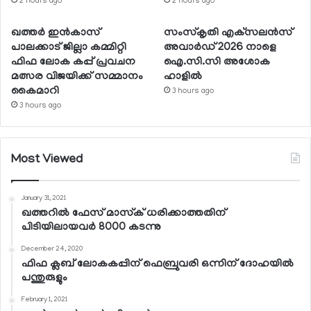
2 hours ago
2 hours ago
ഖത്തര്‍ ഇന്‍കാസ്
സംസ്‌കൃതി എക്‌സലന്‍സ്
പാലക്കാട് ജില്ലാ കമ്മിറ്റി
അവാര്‍ഡ് 2026 നാളെ
ഫിഫ ലോക കപ്പ് പ്രവചന
ഐ.സി.സി അശോക
മത്സര വിജയിക്ക് സമ്മാനം
ഹാളില്‍
കൈമാറി
3 hours ago
3 hours ago
Most Viewed
January 31, 2021
ഖത്തറില്‍ ഫേസ് മാസ്‌ക് ധരിക്കാത്തതിന്
പിടിയിലായവര്‍ 8000 കടന്നു
December 24, 2020
ഫിഫ ക്ലബ് ലോകകപ്പിന് ഫെബ്രുവരി ഒന്നിന് ദോഹയില്‍
പന്തുരുളും
February 1, 2021