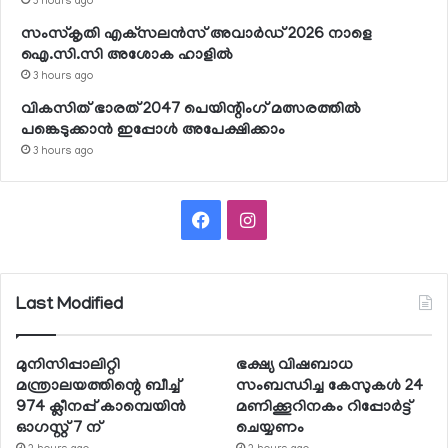
3 hours ago
സംസ്‌കൃതി എക്‌സലന്‍സ് അവാര്‍ഡ് 2026 നാളെ
ഐ.സി.സി അശോക ഹാളില്‍
3 hours ago
വികസിത് ഭാരത് 2047 പെയിന്റിംഗ് മത്സരത്തില്‍
പങ്കെടുക്കാന്‍ ഇപ്പോള്‍ അപേക്ഷിക്കാം
3 hours ago
Facebook
Instagram
Last Modified
മുനിസിപ്പാലിറ്റി
ഭക്ഷ്യ വിഷബാധ
മന്ത്രാലയത്തിന്റെ ബീച്ച്
സംബന്ധിച്ച കേസുകള്‍ 24
974 ക്ലീനപ്പ് കാമ്പെയിന്‍
മണിക്കൂറിനകം റിപ്പോര്‍ട്ട്
ഓഗസ്റ്റ് 7 ന്
ചെയ്യണം