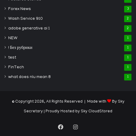
Forex News
3
Wash Service 910
2
adobe generative ai 1
2
NEW
1
! Без рубрики
1
test
1
FinTech
1
what does nlu mean 8
1
© Copyright 2026, All Rights Reserved | Made with
By Sky
Secretary
| Proudly Hosted by
Sky CloudStored
Facebook
Instagram