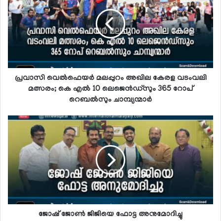
പ്രവാസി വെല്‍ഫെയര്‍ മലപ്പുറം അഖില കേരള വടംവലി
മത്സരം; കെ എല്‍ 10 ലെജെന്‍ഡ്‌സും 365 റോപ്
റെബല്‍സും ചാമ്പ്യന്മാര്‍
ജോഷ് ജോണ്‍ ജിജിയെ ഫോട്ട അനുമോദിച്ചു