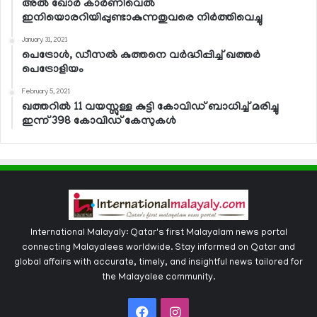
അല്‍ ഖോര്‍ കാര്‍ണിവെല്‍
ഇനിയൊരറിയിപ്പുണ്ടാകുന്നതുവരെ നിര്‍ത്തിവെച്ചു
January 31, 2021
പെട്രോള്‍, ഡീസല്‍ കുത്തനെ വര്‍ദ്ധിപ്പിച്ച് ഖത്തര്‍
പെട്രോളിയം
February 5, 2021
ഖത്തറില്‍ 11 വയസ്സുള്ള കുട്ടി കോവിഡ് ബാധിച്ച് മരിച്ചു
ഇന്ന് 398 കോവിഡ് കേസുകള്‍
International Malayaly: Qatar's first Malayalam news portal
connecting Malayalees worldwide. Stay informed on Qatar and
global affairs with accurate, timely, and insightful news tailored for
the Malayalee community.
Facebook
Instagram