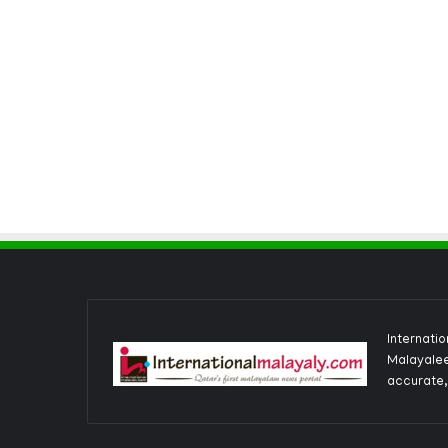
Internati
Malayalee
accurate,