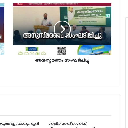
അനുസ്മരണം സംഘടിപ്പിച്ചു
ടെ പ്രാധാന്യം ഏറി
സജ്‌ന സഹ് റാസിന്