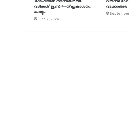
‘ദോഹയില്‍ നടന്നുതീര്‍ത്ത
വരുന്നു: ഡ
വഴികള്‍’ ജൂണ്‍ 4-ന് പ്രകാശനം
വടക്കാങ്ങര
ചെയ്യും
September
June 2, 2026