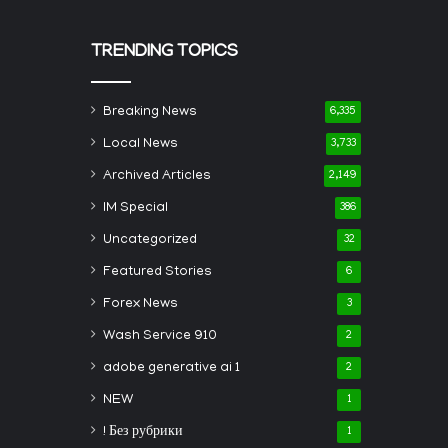
TRENDING TOPICS
Breaking News
6,335
Local News
3,733
Archived Articles
2,149
IM Special
386
Uncategorized
32
Featured Stories
6
Forex News
3
Wash Service 910
2
adobe generative ai 1
2
NEW
1
! Без рубрики
1