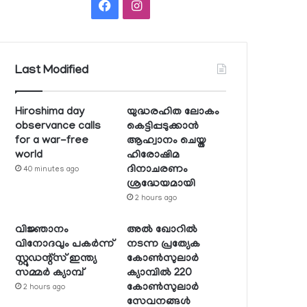
Facebook
Instagram
Last Modified
Hiroshima day
യുദ്ധരഹിത ലോകം
observance calls
കെട്ടിപ്പടുക്കാന്‍
for a war-free
ആഹ്വാനം ചെയ്ത
world
ഹിരോഷിമ
ദിനാചരണം
40 minutes ago
ശ്രദ്ധേയമായി
2 hours ago
വിജ്ഞാനം
അല്‍ ഖോറില്‍
വിനോദവും പകര്‍ന്ന്
നടന്ന പ്രത്യേക
സ്റ്റുഡന്റ്‌സ് ഇന്ത്യ
കോണ്‍സുലാര്‍
സമ്മര്‍ ക്യാമ്പ്
ക്യാമ്പില്‍ 220
കോണ്‍സുലാര്‍
2 hours ago
സേവനങ്ങള്‍