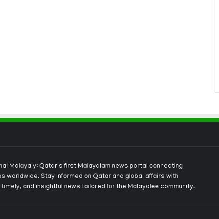
onal Malayaly: Qatar's first Malayalam news portal connecting
s worldwide. Stay informed on Qatar and global affairs with
 timely, and insightful news tailored for the Malayalee community.