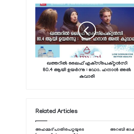
ഖത്തറില്‍ ലൈഫ് എക്‌സ്‌പെക്റ്റന്‍സി
80.4 ആയി ഉയര്‍ന്നു : ഡോ. ഹനാന്‍ അല്‍
കുവാരി
Related Articles
അഹമ്മദ് പാതിരപറ്റയുടെ
അറബി ഭാഷയു