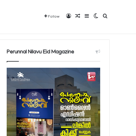
Log In
Random Article
Sidebar
Switch skin
Search for
Follow
വരാവുന്ന 140 നിയന്ത്രിത മരുന്നുകളുടെ പട്ടിക പ്രസിദ്ധീകരിച്ച് പൊതുജനാരോഗ്യ മന്ത്രാലയം
Mediaplus
QBCD
Contact
About
Perunnal Nilavu Eid Magazine