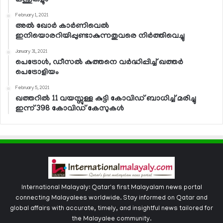
പന്തുരുളും
February 1, 2021
അല്‍ ഖോര്‍ കാര്‍ണിവെല്‍
ഇനിയൊരറിയിപ്പുണ്ടാകുന്നതുവരെ നിര്‍ത്തിവെച്ചു
January 31, 2021
പെട്രോള്‍, ഡീസല്‍ കുത്തനെ വര്‍ദ്ധിപ്പിച്ച് ഖത്തര്‍
പെട്രോളിയം
February 5, 2021
ഖത്തറില്‍ 11 വയസ്സുള്ള കുട്ടി കോവിഡ് ബാധിച്ച് മരിച്ചു
ഇന്ന് 398 കോവിഡ് കേസുകള്‍
International Malayaly: Qatar's first Malayalam news portal
connecting Malayalees worldwide. Stay informed on Qatar and
global affairs with accurate, timely, and insightful news tailored for
the Malayalee community.