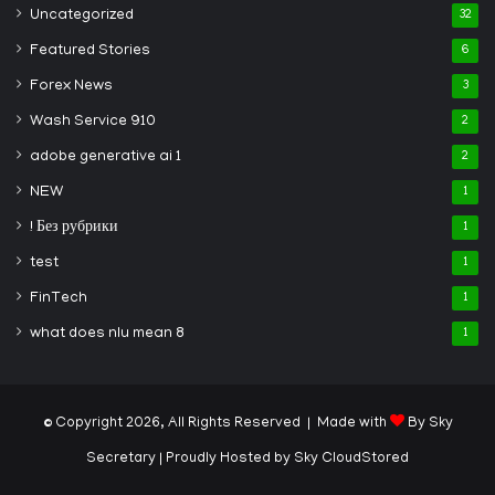
Uncategorized
32
Featured Stories
6
Forex News
3
Wash Service 910
2
adobe generative ai 1
2
NEW
1
! Без рубрики
1
test
1
FinTech
1
what does nlu mean 8
1
© Copyright 2026, All Rights Reserved | Made with
By Sky
Secretary
| Proudly Hosted by
Sky CloudStored