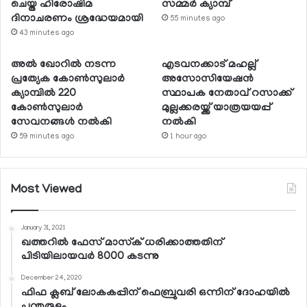
ചെയ്ത ഹിരോഷിമ
സമ്മര്‍ ക്യാമ്പ്
ദിനാചരണം ശ്രദ്ധേയമായി
55 minutes ago
43 minutes ago
അല്‍ ഖോറില്‍ നടന്ന
എടവനക്കാട് മഹല്ല്
പ്രത്യേക കോണ്‍സുലാര്‍
അസോസിയേഷന്‍
ക്യാമ്പില്‍ 220
സ്ഥാപക നേതാവ് റസാക്ക്
കോണ്‍സുലാര്‍
മുല്ലക്കരയ്ക്ക് യാത്രയയപ്പ്
സേവനങ്ങള്‍ നല്‍കി
നല്‍കി
59 minutes ago
1 hour ago
Most Viewed
January 31, 2021
ഖത്തറില്‍ ഫേസ് മാസ്‌ക് ധരിക്കാത്തതിന്
പിടിയിലായവര്‍ 8000 കടന്നു
December 24, 2020
ഫിഫ ക്ലബ് ലോകകപ്പിന് ഫെബ്രുവരി ഒന്നിന് ദോഹയില്‍