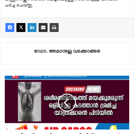
ചര്‍ച്ച ചെയ്തു.
ഡോ. അമാനുല്ല വടക്കാങ്ങര