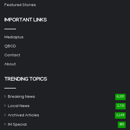
Featured Stories
IMPORTANT LINKS
Mediaplus
QBCD
Contact
About
TRENDING TOPICS
Breaking News
6,335
Local News
3,733
Archived Articles
2,149
IM Special
385