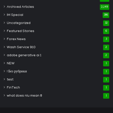
Archived Articles
2,149
IM Special
386
Uncategorized
32
Featured Stories
6
Forex News
3
Wash Service 910
2
adobe generative ai 1
2
NEW
1
! Без рубрики
1
test
1
FinTech
1
what does nlu mean 8
1