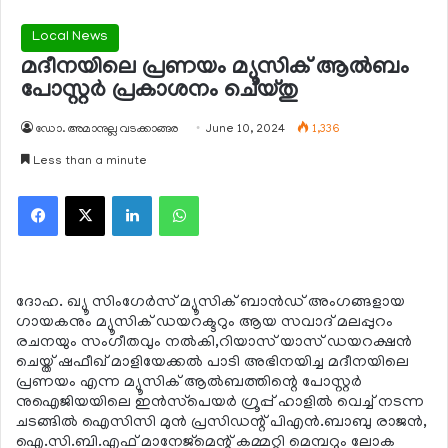
Local News
മദീനയിലെ പ്രണയം മ്യൂസിക് ആല്‍ബം
പോസ്റ്റര്‍ പ്രകാശനം ചെയ്തു
ഡോ. അമാനുല്ല വടക്കാങ്ങര
June 10, 2024
1,336
Less than a minute
Facebook
X
LinkedIn
WhatsApp
ദോഹ. ഖ്യൂ സിംഗേര്‍സ് മ്യൂസിക് ബാന്‍ഡ് അംഗങ്ങളായ
ഗായകനും മ്യൂസിക് ഡയറക്ടറും ആയ സവാദ് മലപ്പുറം
രചനയും സംഗീതവും നല്‍കി,റിയാസ് യാസ് ഡയറക്ഷന്‍
ചെയ്ത് ഷഫീഖ് മാളിയേക്കല്‍ പാടി അഭിനയിച്ച മദീനയിലെ
പ്രണയം എന്ന മ്യൂസിക് ആല്‍ബത്തിന്റെ പോസ്റ്റര്‍
നുഐജിയയിലെ ഇന്‍സ്‌പെയര്‍ ഗ്രൂപ്പ് ഹാളില്‍ വെച്ച് നടന്ന
ചടങ്ങില്‍ ഐസിസി മുന്‍ പ്രസിഡന്റ് പിഎന്‍.ബാബു രാജന്‍,
ഐ.സി.ബി.എഫ് മാനേജ്‌മെന്റ് കമ്മറ്റി മെമ്പറും ലോക