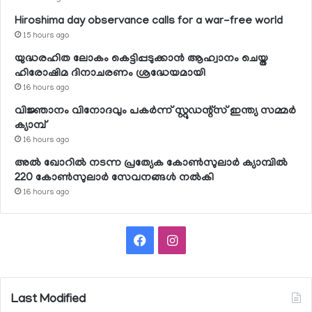
Hiroshima day observance calls for a war-free world
15 hours ago
യുദ്ധരഹിത ലോകം കെട്ടിപ്പടുക്കാന്‍ ആഹ്വാനം ചെയ്ത
ഹിരോഷിമ ദിനാചരണം ശ്രദ്ധേയമായി
16 hours ago
വിജ്ഞാനം വിനോദവും പകര്‍ന്ന് സ്റ്റുഡന്റ്‌സ് ഇന്ത്യ സമ്മര്‍
ക്യാമ്പ്
16 hours ago
അല്‍ ഖോറില്‍ നടന്ന പ്രത്യേക കോണ്‍സുലാര്‍ ക്യാമ്പില്‍
220 കോണ്‍സുലാര്‍ സേവനങ്ങള്‍ നല്‍കി
16 hours ago
Facebook
Instagram
Last Modified