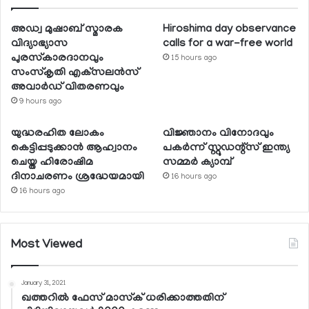
അഡ്വ മുഷാബ് സ്മാരക
Hiroshima day observance
വിദ്യാഭ്യാസ
calls for a war-free world
പുരസ്‌കാരദാനവും
15 hours ago
സംസ്‌കൃതി എക്‌സലന്‍സ്
അവാര്‍ഡ് വിതരണവും
9 hours ago
യുദ്ധരഹിത ലോകം
വിജ്ഞാനം വിനോദവും
കെട്ടിപ്പടുക്കാന്‍ ആഹ്വാനം
പകര്‍ന്ന് സ്റ്റുഡന്റ്‌സ് ഇന്ത്യ
ചെയ്ത ഹിരോഷിമ
സമ്മര്‍ ക്യാമ്പ്
ദിനാചരണം ശ്രദ്ധേയമായി
16 hours ago
16 hours ago
Most Viewed
January 31, 2021
ഖത്തറില്‍ ഫേസ് മാസ്‌ക് ധരിക്കാത്തതിന്