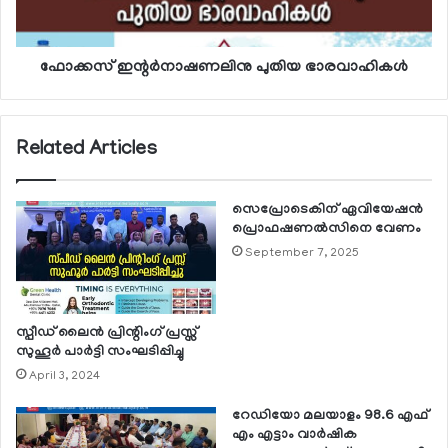
ഫോക്കസ് ഇന്റര്‍നാഷണലിനു പുതിയ ഭാരവാഹികള്‍
Related Articles
സെപ്രോടെകിന് ഏവിയേഷന്‍
പ്രൊഫഷണല്‍സിനെ വേണം
September 7, 2025
സ്പീഡ് ലൈന്‍ പ്രിന്റിംഗ് പ്രസ്സ്
സുഹൂര്‍ പാര്‍ട്ടി സംഘടിപ്പിച്ചു
April 3, 2024
റേഡിയോ മലയാളം 98.6 എഫ്
എം എട്ടാം വാര്‍ഷിക