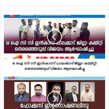
ഒ ഐ സി സി ഇന്‍കാസ് പാലക്കാട് ജില്ലാ കമ്മിറ്റി
തെരഞ്ഞെടുപ്പ് വിജയം ആഘോഷിച്ചു