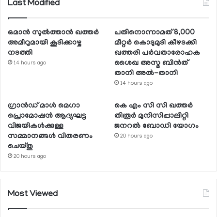
Last Modified
ഒമാന്‍ സുല്‍ത്താന്‍ ഖത്തര്‍
പതിനൊന്നാമത് 8,000
അമീറുമായി കൂടിക്കാഴ്ച
മീറ്റര്‍ കൊടുമുടി കീഴടക്കി
നടത്തി
ഖത്തരി പര്‍വതാരോഹക
ശൈഖ അസ്മ ബിന്‍ത്
14 hours ago
താനി അല്‍-താനി
14 hours ago
ഗ്രാന്‍ഡ് മാള്‍ മെഗാ
കെ എം സി സി ഖത്തര്‍
പ്രൊമോഷന്‍ ആദ്യഘട്ട
തിരൂര്‍ മുനിസിപ്പാലിറ്റി
വിജയികള്‍ക്കുള്ള
ജനറല്‍ ബോഡി യോഗം
സമ്മാനങ്ങള്‍ വിതരണം
20 hours ago
ചെയ്തു
20 hours ago
Most Viewed