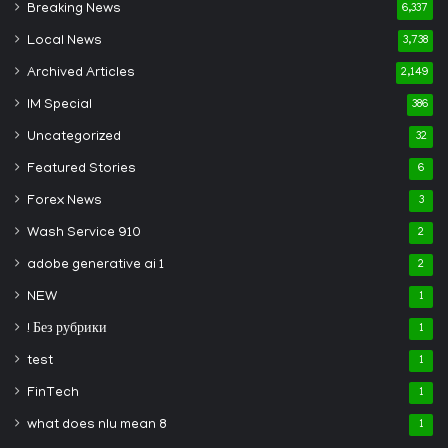
Breaking News
6,337
Local News
3,738
Archived Articles
2,149
IM Special
386
Uncategorized
32
Featured Stories
6
Forex News
3
Wash Service 910
2
adobe generative ai 1
2
NEW
1
! Без рубрики
1
test
1
FinTech
1
what does nlu mean 8
1