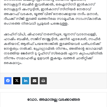
സെക്രട്ടറി ബഷീര്‍ തുവരിക്കല്‍, ഒഐസിസി ഇന്‍കാസ്
സെക്രട്ടറി ഷംസുദ്ദീന്‍, ഇന്‍കാസ് സീനിയര്‍ നേതാവ്
അഷറഫ് വടകര, യൂത്ത് വിങ് നേതാക്കളായ നദീം മനാര്‍,
ദീപക്ക് സിജി തുടങ്ങി ഖത്തറിലെ സാമൂഹിക സാംസ്‌കാരിക
രംഗത്തെ നിരവധി പ്രമുഖര്‍ പങ്കെടുത്തു.
ഷാഹിദ് വിപി, ഷിഹാബ് നരണിപ്പുഴ, യൂനസ് വാടനപ്പള്ളി,
ഹാഷിം ബഷീര്‍, സജീദ് താജുദ്ദീന്‍, ഷനീര്‍ എടശേരി, സഫീര്‍
കരിയാട്, ആരിഫ് പയന്തോങ്കില്‍ തുടങ്ങിയവര്‍ പരിപാടിക്ക്
നേതൃത്വം നല്‍കി. പ്രോഗ്രാമില്‍ നിന്നും, അതിന്റെ ഭാഗമായി
നടത്തിയ ജേര്‍ണി ടു റൂഹിസ് സ്‌മൈല്‍ എന്ന ക്യാംപയിനില്‍
നിന്നും സമാഹരിച്ച മുഴുവന്‍ തുകയും ഖത്തര്‍ ചാരിറ്റിക്ക്
കൈമാറും.
ഡോ. അമാനുല്ല വടക്കാങ്ങര