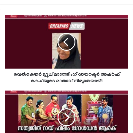
വെല്‍കെയര്‍ ഗ്രൂപ്പ് മാനേജിംഗ് ഡയറക്ടര്‍ അഷ്‌റഫ്
കെ.പിയുടെ മാതാവ് നിര്യാതയായി