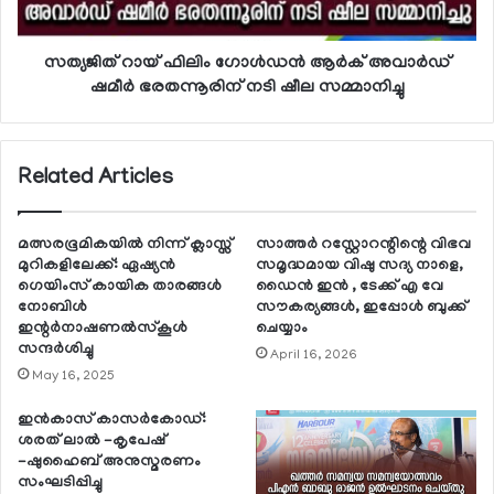
സത്യജിത് റായ് ഫിലിം ഗോള്‍ഡന്‍ ആര്‍ക് അവാര്‍ഡ്
ഷമീര്‍ ഭരതന്നൂരിന് നടി ഷീല സമ്മാനിച്ചു
Related Articles
മത്സരഭൂമികയില്‍ നിന്ന് ക്ലാസ്സ്
സാത്തര്‍ റസ്റ്റോറന്റിന്റെ വിഭവ
മുറികളിലേക്ക്: ഏഷ്യന്‍
സമൃദ്ധമായ വിഷു സദ്യ നാളെ,
ഗെയിംസ് കായിക താരങ്ങള്‍
ഡൈന്‍ ഇന്‍ , ടേക്ക് എ വേ
നോബിള്‍
സൗകര്യങ്ങള്‍, ഇപ്പോള്‍ ബുക്ക്
ഇന്റര്‍നാഷണല്‍സ്‌കൂള്‍
ചെയ്യാം
സന്ദര്‍ശിച്ചു
April 16, 2026
May 16, 2025
ഇന്‍കാസ് കാസര്‍കോഡ്:
ശരത് ലാല്‍ -കൃപേഷ്
-ഷുഹൈബ് അനുസ്മരണം
സംഘടിപ്പിച്ചു