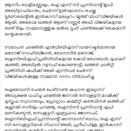
ആസിം വെളിമണ്ണയും, ഐ എസ് സി പ്രസിഡന്റ് ഇപി
അബ്ദുറഹ്‌മാനും, ചേര്‍ന്ന് ഉല്‍ഘാടനം ചെയ്ത
ടൂര്‍ണമെന്റില്‍ ഇന്‍കാസ് മലപ്പുറം യൂത്ത് വിംഗ് വിജയികള്‍
ആയി. അരോമ ഖത്തര്‍ ആണ് റണ്ണര്‍ അപ്പ്. വിജയികളായ
രണ്ട് ടീമും സമ്മാനത്തുക മല്‍ഖ റൂഹി ഫണ്ടിലേക്ക് കൈമാറി
മാതൃകയായി.
സമാപന ചടങ്ങില്‍ എന്‍വിബിഎസ് ഡയറക്ടര്‍മാരായ
മനോജ് സാഹിബ്ജാന്‍, ബേനസീര്‍ മനോജ്,
ഐസിബിഎഫ് പ്രതിനിധികളായ കെവി ബോബന്‍, മുഹമദ്
കുഞ്ഞി, അബ്ദുല്‍ റഊഫ് കൊണ്ടോട്ടി, ഖത്തര്‍ ചാരിറ്റി
പ്രതിനിധി ഷഫീക്ക് അലി എന്നിവര്‍ ചേര്‍ന്ന്
വിജയികള്‍ക്കുള്ള സമ്മാന ദാനം നിര്‍വഹിച്ചു.
ഐവൈസി ചെയര്‍ പേഴ്‌സണ്‍ ഷഹാന ഇല്യാസ്
അധ്യക്ഷത വഹിച്ച ചടങ്ങില്‍ ജനറല്‍ സെക്രട്ടറി മാഷിക്ക്
മുസ്തഫ സ്വാഗതവും, പ്രോഗ്രാം കമ്മിറ്റി കണ്‍വീനര്‍ ലത്തീഫ്
കല്ലായി നന്ദിയും പറഞ്ഞു. ഐസിസി പ്രസിഡന്റ എപി
മണികണ്ഠന്‍, സെക്രട്ടറി എബ്രഹാം ജോസഫ്,
ഐസിബിഎഫ് പ്രസിഡന്റ് ഷാനവാസ് ബാവ, ഐ എസ്
സി സെക്രട്ടറിമാര്‍ നിഹാദ് അലി, പ്രദീപ് പിള്ള, ഇന്‍കാസ്
സെന്‍ട്രല്‍ കമ്മിറ്റി പ്രസിഡന്റ് ഹൈദര്‍ ചുങ്കത്തറ,