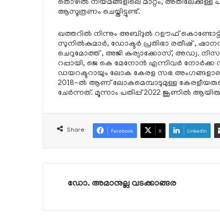
തൊഴില്‍ നിയമങ്ങളിലെ മാറ്റം, അതിലേക്കുള്ള 
ആസൂത്രണം ചെയ്തിട്ടുണ്ട്.
ഖത്തറില്‍ നിന്നും അബ്ദുല്‍ റഊഫ് കൊണ്ടോട്ടി,
സുനില്‍കുമാര്‍, ഡോക്ടര്‍ പ്രതിഭാ രതീഷ് , ഷ
ചെറുമോത്ത് , അജി കുര്യാക്കോസ്, അഡ്വ. നിസാ
റപ്പായി, ജെ കെ മേനോന്‍ എന്നിവര്‍ നോര്‍ക്ക
ഡയറക്ടറായും ലോക കേരള സഭ അംഗങ്ങളാണ
2018-ല്‍ ആണ് ലോകമെമ്പാടുമുള്ള കേരളീയ
ചേര്‍ന്നത്. മൂന്നാം പതിപ്പ് 2022 ജൂണില്‍ ആയിരുന
Share
Facebook
X
LinkedIn
ഡോ. അമാനുല്ല വടക്കാങ്ങര