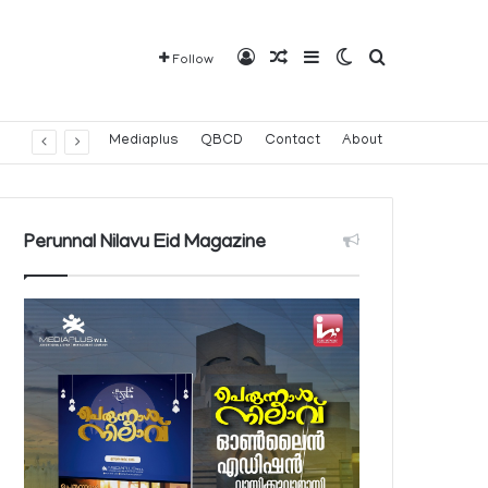
Log In
Random Article
Sidebar
Switch skin
Search for
Follow
Mediaplus
QBCD
Contact
About
Perunnal Nilavu Eid Magazine