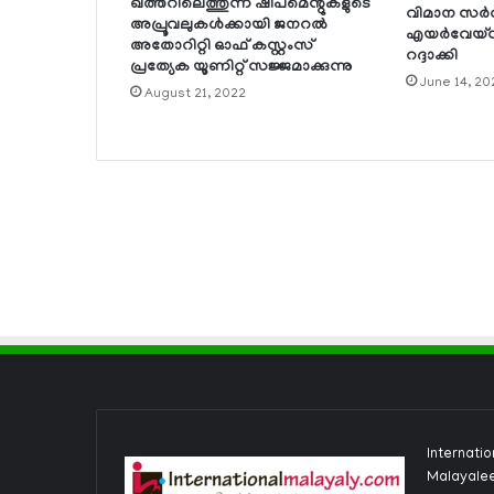
ഖത്തറിലെത്തുന്ന ഷിപ്‌മെന്റുകളുടെ
വിമാന സര്‍വ
അപ്രൂവലുകള്‍ക്കായി ജനറല്‍
എയര്‍വേയ്സ
അതോറിറ്റി ഓഫ് കസ്റ്റംസ്
റദ്ദാക്കി
പ്രത്യേക യൂണിറ്റ് സജ്ജമാക്കുന്നു
June 14, 20
August 21, 2022
Internati
Malayalee