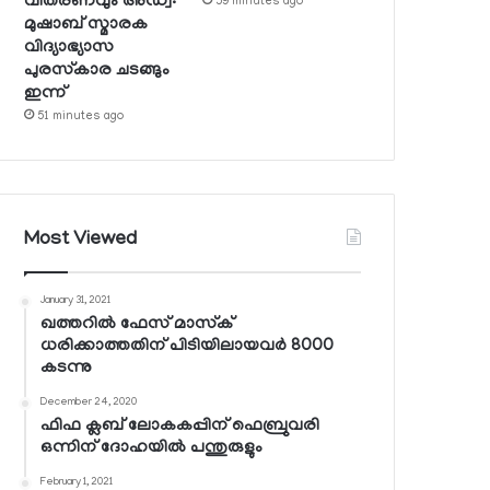
വിതരണവും അഡ്വ:
59 minutes ago
മുഷാബ് സ്മാരക
വിദ്യാഭ്യാസ
പുരസ്‌കാര ചടങ്ങും
ഇന്ന്
51 minutes ago
Most Viewed
January 31, 2021
ഖത്തറില്‍ ഫേസ് മാസ്‌ക്
ധരിക്കാത്തതിന് പിടിയിലായവര്‍ 8000
കടന്നു
December 24, 2020
ഫിഫ ക്ലബ് ലോകകപ്പിന് ഫെബ്രുവരി
ഒന്നിന് ദോഹയില്‍ പന്തുരുളും
February 1, 2021