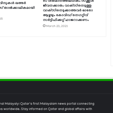
80 ശതമാനത്തിലധികം സ്‌ക്കൂള്‍
ീസുകള്‍ ഖത്തര്‍
ജീവനക്കാരും വാക്‌സിനെടുത്തു
് താല്‍ക്കാലികമായി
വാക്‌സിനെടുക്കാത്തവര്‍ ഓരോ
ആഴ്ചയും കോവിഡ് നെഗറ്റീവ്
25
സര്‍ട്ടിഫിക്കറ്റ് ഹാജറാക്കണം
March 23, 2021
onal Malayaly: Qatar's first Malayalam news portal connecting
s worldwide. Stay informed on Qatar and global affairs with