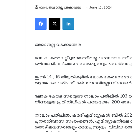
ഡോ. അമാനുല്ല വടക്കാങ്ങര
June 13, 2024
Facebook
X
LinkedIn
അമാനുല്ല വടക്കാങ്ങര
ദോഹ. കുവൈറ്റ് ദുരന്തത്തിന്റെ പശ്ചാത്തലത
ഒഴിവാക്കി. ഉദ്ഘാടന സമ്മേളനവും സെമിനാറു
ജൂണ്‍ 14 , 15 തീയ്യതികളില്‍ ലോക കേരളസഭാ സമ
ആഘോഷ പരിപാടികള്‍ ഉണ്ടാവില്ലെന്ന് ഗവണ്‍മെന
ലോക കേരള സഭയുടെ നാലാം പതിപ്പില്‍ 103 രാജ്യ
നിന്നുമുള്ള പ്രതിനിധികള്‍ പങ്കെടുക്കും. 200 ഓ
നാലാം പതിപ്പില്‍, കരട് എമിഗ്രേഷന്‍ ബില്‍ 2021, 
പുനരധിവാസ സംരംഭങ്ങള്‍, എമിഗ്രേഷനിലെ സുരക
തൊഴിലവസരങ്ങളും നൈപുണ്യവും, വിവിധ രാജ്യ