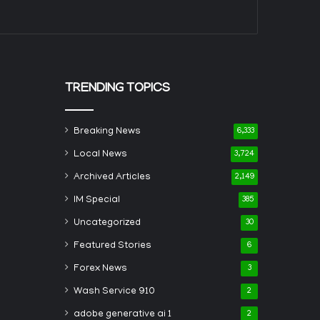
TRENDING TOPICS
Breaking News
6,333
Local News
3,724
Archived Articles
2,149
IM Special
385
Uncategorized
30
Featured Stories
6
Forex News
3
Wash Service 910
2
adobe generative ai 1
2