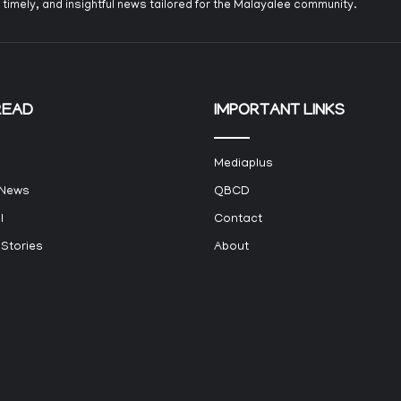
 timely, and insightful news tailored for the Malayalee community.
READ
IMPORTANT LINKS
Mediaplus
 News
QBCD
l
Contact
 Stories
About