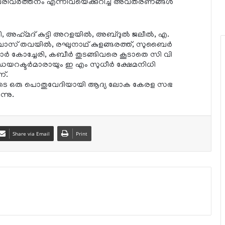
പരിവര്‍ത്തനം എന്നിവയെക്കുറിച്ച് അവതരണങ്ങള്‍
 അഹ്‌മദ് കുട്ടി അറളയില്‍, അബ്ദുല്‍ ജലീല്‍, എ.
ാനവാസ് തവയില്‍, രഘുനാഥ് കുളങ്ങരത്ത്, സുബൈര്‍
ര്‍ കോച്ചേരി, കബീര്‍ തുടങ്ങിവരെ കൂടാതെ സി വി
 ഡയറക്ടര്‍മാരായും ഇ എം സുധീര്‍ ക്ഷേമനിധി
്.
രുടെ ഒരു പൊതുവേദിയായി ആദ്യ ലോക കേരള സഭ
്നു.
Share via Email
Print