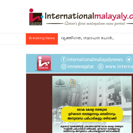
വ്യക്തിഗത, സ്ഥാപന പോര്‍ട്ടലുകള്‍ വഴി
Breaking News