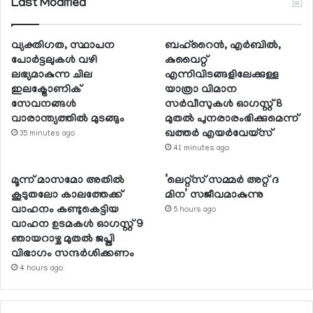
Last Modified
വ്യക്തിഗത, സ്ഥാപന
ബഹ്റൈന്‍, എര്‍ബില്‍,
പോര്‍ട്ടലുകള്‍ വഴി
കുവൈറ്റ്
ലഭ്യമാകുന്ന ചില
എന്നിവിടങ്ങളിലേക്കുള്ള
ഇലക്ട്രോണിക്
യാത്രാ വിമാന
സേവനങ്ങള്‍
സര്‍വീസുകള്‍ ഓഗസ്റ്റ് 8
വാരാന്ത്യത്തില്‍ മുടങ്ങും
മുതല്‍ പുനരാരംഭിക്കുമെന്ന്
ഖത്തര്‍ എയര്‍വേയ്സ്
35 minutes ago
41 minutes ago
മൂന്ന് മാസമോ അതില്‍
‘ലെറ്റ്‌സ് സമ്മര്‍ അറ്റ് ദ
കൂടുതലോ കാലത്തേക്ക്
മിന’ സജീവമാകുന്നു
വാഹനം കണ്ടുകെട്ടിയ
5 hours ago
വാഹന ഉടമകള്‍ ഓഗസ്റ്റ് 9
ഞായറാഴ്ച മുതല്‍ ജപ്തി
വിഭാഗം സന്ദര്‍ശിക്കണം
4 hours ago