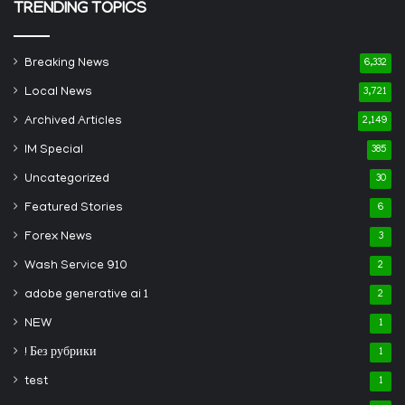
TRENDING TOPICS
Breaking News
6,332
Local News
3,721
Archived Articles
2,149
IM Special
385
Uncategorized
30
Featured Stories
6
Forex News
3
Wash Service 910
2
adobe generative ai 1
2
NEW
1
! Без рубрики
1
test
1