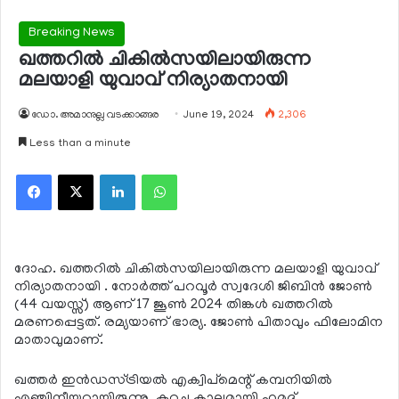
Breaking News
ഖത്തറില്‍ ചികില്‍സയിലായിരുന്ന
മലയാളി യുവാവ് നിര്യാതനായി
ഡോ. അമാനുല്ല വടക്കാങ്ങര
June 19, 2024
2,306
Less than a minute
Facebook
X
LinkedIn
WhatsApp
ദോഹ. ഖത്തറില്‍ ചികില്‍സയിലായിരുന്ന മലയാളി യുവാവ്
നിര്യാതനായി . നോര്‍ത്ത് പറവൂര്‍ സ്വദേശി ജിബിന്‍ ജോണ്‍
(44 വയസ്സ്) ആണ് 17 ജൂണ്‍ 2024 തിങ്കള്‍ ഖത്തറില്‍
മരണപ്പെട്ടത്. രമ്യയാണ് ഭാര്യ. ജോണ്‍ പിതാവും ഫിലോമിന
മാതാവുമാണ്.
ഖത്തര്‍ ഇന്‍ഡസ്ട്രിയല്‍ എക്വിപ്‌മെന്റ് കമ്പനിയില്‍
എഞ്ചിനീയറായിരുന്നു. കുറച്ചു കാലമായി ഹമദ്