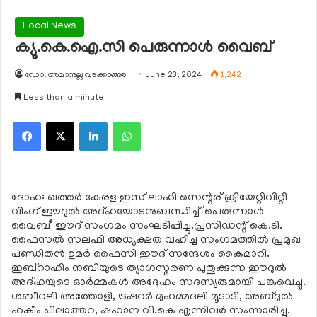
Local News
ക്യു.കെ.ഐ.സി പെരുന്നാള്‍ വൈബ്
ഡോ. അമാനുല്ല വടക്കാങ്ങര
June 23, 2024
1,242
Less than a minute
Facebook
X
LinkedIn
WhatsApp
ദോഹ: ഖത്തര്‍ കേരള ഇസ് ലാഹി സെന്റര് ക്രിയേറ്റിവിറ്റി
വിംഗ് ഈദുല്‍ അദ്ഹയോടനുബന്ധിച്ച് ‘പെരുന്നാള്‍
വൈബ്’ ഈദ് സംഗമം സംഘടിപ്പിച്ചു.പ്രസിഡന്റ് കെ.ടി.
ഫൈസല്‍ സലഫി അധ്യക്ഷത വഹിച്ച സംഗമത്തില്‍ പ്രമുഖ
പണ്ഡിതന്‍ ഉമര്‍ ഫൈസി ഈദ് സന്ദേശം കൈമാറി.
ഇബ്‌റാഹിം നബിയുടെ ത്യാഗസ്മരണ പുതുക്കുന്ന ഈദുല്‍
അദ്ഹയുടെ ഓര്‍മ്മകള്‍ അദ്ദേഹം സദസ്യരുമായി പങ്കുവെച്ചു.
ശബീറലി അത്തോളി, ട്രഷറര്‍ മുഹമ്മദലി മൂടാടി, അബ്ദുല്‍
ഹകീം പിലാത്തറ, ഷഹാന വി.കെ എന്നിവര്‍ സംസാരിച്ചു.