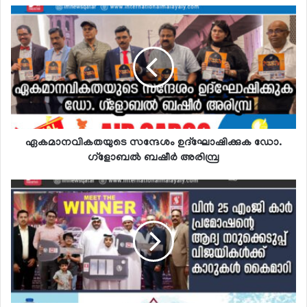
ഏകമാനവികതയുടെ സന്ദേശം ഉദ്‌ഘോഷിക്കുക ഡോ.
ഗ്‌ളോബല്‍ ബഷീര്‍ അരിമ്പ്ര