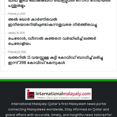
ഫിഫ ക്ലബ് ലോകകപ്പിന് ഫെബ്രുവരി ഒന്നിന് ദോഹയില്‍
പന്തുരുളും
February 1, 2021
അല്‍ ഖോര്‍ കാര്‍ണിവെല്‍
ഇനിയൊരറിയിപ്പുണ്ടാകുന്നതുവരെ നിര്‍ത്തിവെച്ചു
January 31, 2021
പെട്രോള്‍, ഡീസല്‍ കുത്തനെ വര്‍ദ്ധിപ്പിച്ച് ഖത്തര്‍
പെട്രോളിയം
February 5, 2021
ഖത്തറില്‍ 11 വയസ്സുള്ള കുട്ടി കോവിഡ് ബാധിച്ച് മരിച്ചു
ഇന്ന് 398 കോവിഡ് കേസുകള്‍
International Malayaly: Qatar's first Malayalam news portal
connecting Malayalees worldwide. Stay informed on Qatar and
global affairs with accurate, timely, and insightful news tailored for