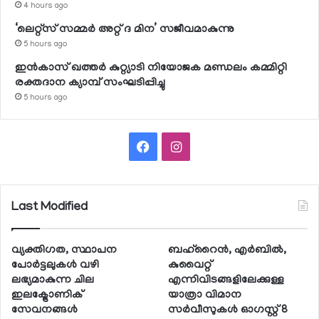
4 hours ago
‘ലെറ്റ്‌സ് സമ്മര്‍ അറ്റ് ദ മിന’ സജീവമാകുന്നു
5 hours ago
ഇന്‍കാസ് ഖത്തര്‍ കുറ്റ്യാടി നിയോജക മണ്ഡലം കമ്മിറ്റി
രക്തദാന ക്യാമ്പ് സംഘടിപ്പിച്ചു
5 hours ago
Facebook
Instagram
Last Modified
വ്യക്തിഗത, സ്ഥാപന
ബഹ്റൈന്‍, എര്‍ബില്‍,
പോര്‍ട്ടലുകള്‍ വഴി
കുവൈറ്റ്
ലഭ്യമാകുന്ന ചില
എന്നിവിടങ്ങളിലേക്കുള്ള
ഇലക്ട്രോണിക്
യാത്രാ വിമാന
സേവനങ്ങള്‍
സര്‍വീസുകള്‍ ഓഗസ്റ്റ് 8