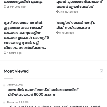
വാരാന്ത്യത്തില്‍ മുടങ്ങും
മുതല്‍ പുനരാരംഭിക്കുമെന്ന്
ഖത്തര്‍ എയര്‍വേയ്സ്
28 minutes ago
33 minutes ago
മൂന്ന് മാസമോ അതില്‍
‘ലെറ്റ്‌സ് സമ്മര്‍ അറ്റ് ദ
കൂടുതലോ കാലത്തേക്ക്
മിന’ സജീവമാകുന്നു
വാഹനം കണ്ടുകെട്ടിയ
5 hours ago
വാഹന ഉടമകള്‍ ഓഗസ്റ്റ് 9
ഞായറാഴ്ച മുതല്‍ ജപ്തി
വിഭാഗം സന്ദര്‍ശിക്കണം
4 hours ago
Most Viewed
January 31, 2021
ഖത്തറില്‍ ഫേസ് മാസ്‌ക് ധരിക്കാത്തതിന്
പിടിയിലായവര്‍ 8000 കടന്നു
December 24, 2020