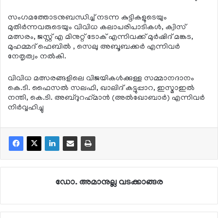
സംഗമത്തോടനുബന്ധിച്ച് നടന്ന കുട്ടികളുടെയും
മുതിര്‍ന്നവരുടെയും വിവിധ കലാപരിപാടികള്‍, ക്വിസ്
മത്സരം, ജസ്റ്റ് എ മിനുറ്റ് ടോക് എന്നിവക്ക് മുര്‍ഷിദ് മങ്കട,
മുഹമ്മദ് ഫെബില്‍ , സെലു അബൂബക്കര്‍ എന്നിവര്‍
നേതൃത്വം നല്‍കി.
വിവിധ മത്സരങ്ങളിലെ വിജയികള്‍ക്കുള്ള സമ്മാനദാനം
കെ.ടി. ഫൈസല്‍ സലഫി, ഖാലിദ് കട്ടുപ്പാറ, ഇസ്മാഇല്‍
നന്തി, കെ.ടി. അബ്ദുറഹ്‌മാന്‍ (അല്‍ഖോബാര്‍) എന്നിവര്‍
നിര്‍വ്വഹിച്ചു
ഡോ. അമാനുല്ല വടക്കാങ്ങര