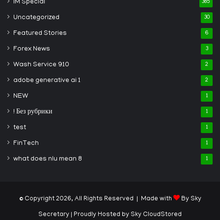
IM Special
385
Uncategorized
30
Featured Stories
6
Forex News
3
Wash Service 910
2
adobe generative ai 1
2
NEW
1
! Без рубрики
1
test
1
FinTech
1
what does nlu mean 8
1
© Copyright 2026, All Rights Reserved | Made with
By Sky
Secretary
| Proudly Hosted by
Sky CloudStored