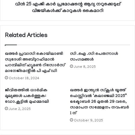
വിന്‍ 25 എംജി കാര്‍ പ്രമോഷന്റെ ആദ്യ നറുക്കെടുപ്പ്
വിജയികള്‍ക്ക് കാറുകള്‍ കൈമാറി
Related Articles
ഖത്തര്‍ പ്രവാസി കൊയിലാണ്ടി
സി .ഐ .സി പെരുന്നാൾ
സ്വദേശി അബ്ദുറഹിമാന്‍
സംഗമങ്ങൾ
പറമ്പിലിന് ഹ്യൂമണ്‍ റിസോര്‍സ്
June 8, 2025
മാനേജ്‌മെന്റില്‍ പി എച് ഡി
October 18, 2024
ജീവിതത്തില്‍ ധാര്‍മിക
ഖത്തര്‍ ഇന്ത്യന്‍ സ്‌കൂള്‍ യൂത്ത്
മൂല്യങ്ങള്‍ പകര്‍ത്തുക:
ഫെസ്റ്റിവല്‍ ‘കലാഞ്ജലി 2025”
ഡോ.കൂട്ടില്‍ മുഹമ്മദലി
ഒക്ടോബര്‍ 26 മുതല്‍ 29 വരെ,
സമാപന സമ്മേളനം നവംബര്‍
June 2, 2025
1 ന്
October 9, 2025