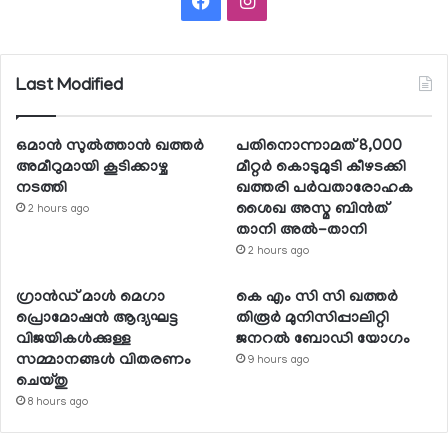
Last Modified
ഒമാന്‍ സുല്‍ത്താന്‍ ഖത്തര്‍
പതിനൊന്നാമത് 8,000
അമീറുമായി കൂടിക്കാഴ്ച
മീറ്റര്‍ കൊടുമുടി കീഴടക്കി
നടത്തി
ഖത്തരി പര്‍വതാരോഹക
ശൈഖ അസ്മ ബിന്‍ത്
2 hours ago
താനി അല്‍-താനി
2 hours ago
ഗ്രാന്‍ഡ് മാള്‍ മെഗാ
കെ എം സി സി ഖത്തര്‍
പ്രൊമോഷന്‍ ആദ്യഘട്ട
തിരൂര്‍ മുനിസിപ്പാലിറ്റി
വിജയികള്‍ക്കുള്ള
ജനറല്‍ ബോഡി യോഗം
സമ്മാനങ്ങള്‍ വിതരണം
9 hours ago
ചെയ്തു
8 hours ago