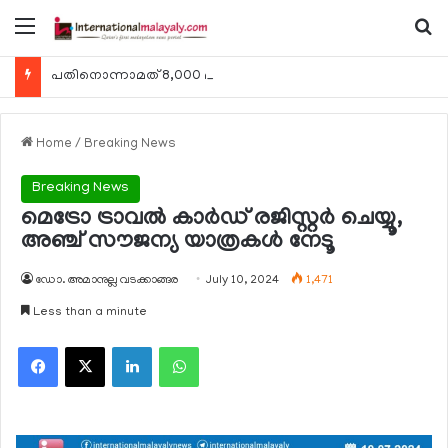
Menu
Se
പതിനൊന്നാമത് 8,000 മീറ്റര്‍ കൊടുമുടി കീഴടക്കി ഖത്തരി പര്‍വതാരോഹക ശൈഖ അസ്മ ബിന്‍ത് താനി അല്‍-താനി
Home
/
Breaking News
Breaking News
മെട്രോ ട്രാവല്‍ കാര്‍ഡ് രജിസ്റ്റര്‍ ചെയ്യൂ,
അഞ്ച് സൗജന്യ യാത്രകള്‍ നേടൂ
ഡോ. അമാനുല്ല വടക്കാങ്ങര
July 10, 2024
1,471
Less than a minute
Facebook
X
LinkedIn
WhatsApp