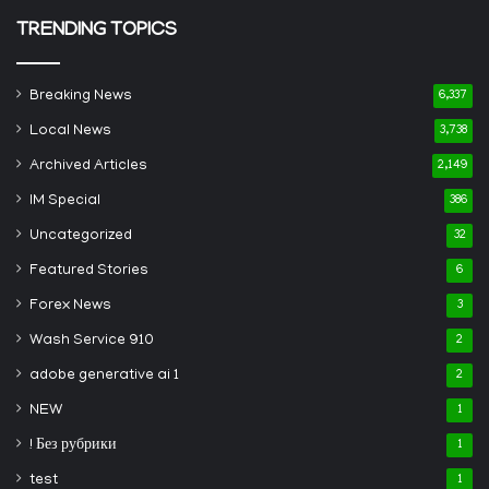
TRENDING TOPICS
Breaking News
6,337
Local News
3,738
Archived Articles
2,149
IM Special
386
Uncategorized
32
Featured Stories
6
Forex News
3
Wash Service 910
2
adobe generative ai 1
2
NEW
1
! Без рубрики
1
test
1