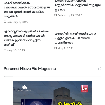
പന്ത്രണ്ടാമത് റമദാന്‍
ഹമദ് മെഡിക്കല്‍
സ്പോര്‍ട്സ് ഫെസ്റ്റിവലിന് ഉജ്വല
കോര്‍പ്പറേഷന്‍ സേവനങ്ങളില്‍
തുടക്കം
നാളെ മുതല്‍ താല്‍ക്കാലിക
February 23, 2026
മാറ്റങ്ങള്‍
January 8, 2022
എവറസ്റ്റ് കൊടുമുടി കീഴടക്കിയ
ഖത്തറില്‍ ആയിരത്തിലേറെ
ആദ്യ മലയാളി വനിതയായി
പള്ളികളില്‍ പെരുന്നാള്‍
ഖത്തര്‍ പ്രവാസി സഫ്രീന
നമസ്‌കാരം
ലതീഫ്
May 9, 2021
May 20, 2025
Perunnal Nilavu Eid Magazine