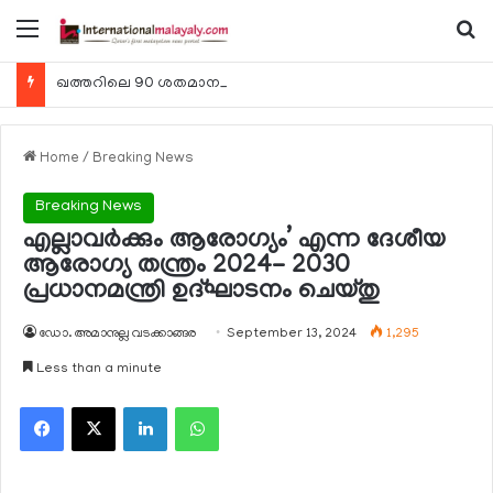
Menu
Se
ഖത്തറിലെ 90 ശതമാനം കമ്പനികളും 2025 ലെ ടാക്‌സ് റിട്ടേണുകള്‍ സമര്‍പ്പിച്ചു
Home
/
Breaking News
Breaking News
എല്ലാവര്‍ക്കും ആരോഗ്യം’ എന്ന ദേശീയ
ആരോഗ്യ തന്ത്രം 2024- 2030
പ്രധാനമന്ത്രി ഉദ്ഘാടനം ചെയ്തു
ഡോ. അമാനുല്ല വടക്കാങ്ങര
September 13, 2024
1,295
Less than a minute
Facebook
X
LinkedIn
WhatsApp