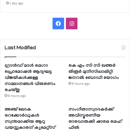
1 day ago
Facebook
Instagram
Last Modified
ഗ്രാന്‍ഡ് മാള്‍ മെഗാ
കെ എം സി സി ഖത്തര്‍
പ്രൊമോഷന്‍ ആദ്യഘട്ട
തിരൂര്‍ മുനിസിപ്പാലിറ്റി
വിജയികള്‍ക്കുള്ള
ജനറല്‍ ബോഡി യോഗം
സമ്മാനങ്ങള്‍ വിതരണം
6 hours ago
ചെയ്തു
6 hours ago
അഞ്ച് ലോക
സംഗീതാസ്വാദകര്‍ക്ക്
റെക്കോര്‍ഡുകള്‍
അവിസ്മരണീയ
സ്വന്തമാക്കിയ ആറു
രാവൊരുക്കി ഷാമെ മെഹ്
വയസ്സുകാരന് ക്യുമേറ്റ്‌സ്
ഫില്‍