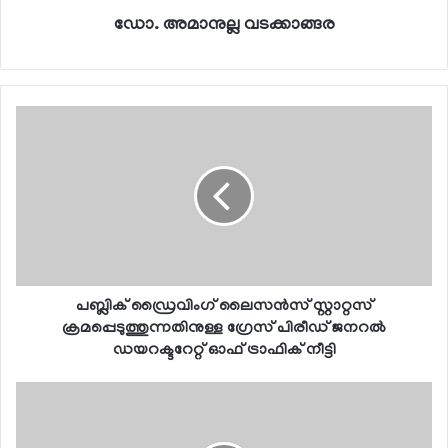
ഡോ. അമാനുല്ല വടക്കാങ്ങര
പബ്ലിക് ഡ്രൈവിംഗ് ലൈസന്‍സ് സ്റ്റാറ്റസ്
ക്രമപ്പെടുത്തുന്നതിനുള്ള ഗ്രേസ് പിരീഡ് ജനറല്‍
ഡയറക്ടറേറ്റ് ഓഫ് ട്രാഫിക് നീട്ടി