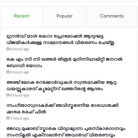
Recent
Popular
Comments
ഗ്രാന്‍ഡ് മാള്‍ മെഗാ പ്രൊമോഷന്‍ ആദ്യഘട്ട
വിജയികള്‍ക്കുള്ള സമ്മാനങ്ങള്‍ വിതരണം ചെയ്തു
6 hours ago
കെ എം സി സി ഖത്തര്‍ തിരൂര്‍ മുനിസിപ്പാലിറ്റി ജനറല്‍
ബോഡി യോഗം
6 hours ago
അഞ്ച് ലോക റെക്കോര്‍ഡുകള്‍ സ്വന്തമാക്കിയ ആറു
വയസ്സുകാരന് ക്യുമേറ്റ്‌സ് ഖത്തറിന്റെ ആദരം
6 hours ago
സംഗീതാസ്വാദകര്‍ക്ക് അവിസ്മരണീയ രാവൊരുക്കി
ഷാമെ മെഹ് ഫില്‍
7 hours ago
അഡ്വ മുഷാബ് സ്മാരക വിദ്യാഭ്യാസ പുരസ്‌കാരദാനവും
സംസ്‌കൃതി എക്‌സലന്‍സ് അവാര്‍ഡ് വിതരണവും