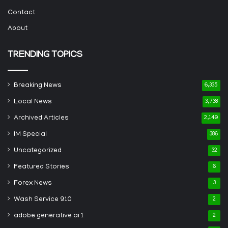
Contact
About
TRENDING TOPICS
Breaking News
6,335
Local News
3,738
Archived Articles
2,149
IM Special
386
Uncategorized
32
Featured Stories
6
Forex News
3
Wash Service 910
2
adobe generative ai 1
2