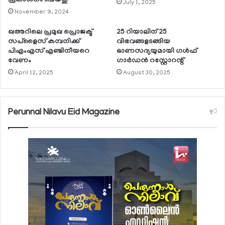
പ്രകാശനം ചെയ്തു
July 1, 2025
November 9, 2024
ഖത്തറിലെ പ്രമുഖ പ്രൊജക്ട്
25 റിയാലിന് 25
സപ്‌ളൈസ് കമ്പനിക്ക്
വിഭവങ്ങളടങ്ങിയ
പിഎംഎസ് എഞ്ചിനീയറെ
ഓണസദ്യയുമായി ഗള്‍ഫ്
വേണം
ഗാര്‍ഡന്‍ റസ്റ്റോറന്റ്
April 12, 2025
August 30, 2025
Perunnal Nilavu Eid Magazine