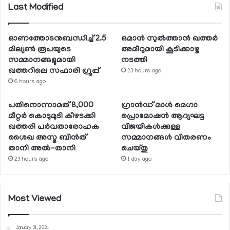
Last Modified
ഓണത്തോടനുബന്ധിച്ച് 2.5
ഒമാന്‍ സുല്‍ത്താന്‍ ഖത്തര്‍
മില്യണ്‍ രൂപയുടെ
അമീറുമായി കൂടിക്കാഴ്ച
സമ്മാനങ്ങളുമായി
നടത്തി
ഖത്തറിലെ സഫാരി ഗ്രൂപ്പ്
23 hours ago
6 hours ago
പതിനൊന്നാമത് 8,000
ഗ്രാന്‍ഡ് മാള്‍ മെഗാ
മീറ്റര്‍ കൊടുമുടി കീഴടക്കി
പ്രൊമോഷന്‍ ആദ്യഘട്ട
ഖത്തരി പര്‍വതാരോഹക
വിജയികള്‍ക്കുള്ള
ശൈഖ അസ്മ ബിന്‍ത്
സമ്മാനങ്ങള്‍ വിതരണം
താനി അല്‍-താനി
ചെയ്തു
23 hours ago
1 day ago
Most Viewed
January 31, 2021