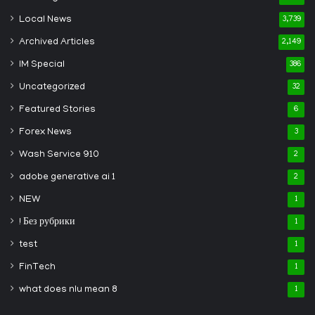
Local News
3,739
Archived Articles
2,149
IM Special
386
Uncategorized
32
Featured Stories
6
Forex News
3
Wash Service 910
2
adobe generative ai 1
2
NEW
1
! Без рубрики
1
test
1
FinTech
1
what does nlu mean 8
1