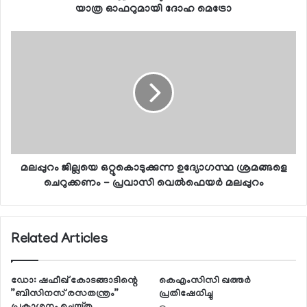
യാത്ര ഓഫറുമായി ദോഹ മെട്രോ
മലപ്പുറം ജില്ലയെ ഒറ്റുകൊടുക്കുന്ന ഉദ്യോഗസ്ഥ ശ്രമങ്ങളെ
ചെറുക്കണം - പ്രവാസി വെല്‍ഫെയര്‍ മലപ്പുറം
Related Articles
ഡോ: ഷഫീഖ് കോടങ്ങാടിന്റെ
കെഎംസിസി ഖത്തർ
”ബിസിനസ് രസതന്ത്രം”
പ്രതിഷേധിച്ചു