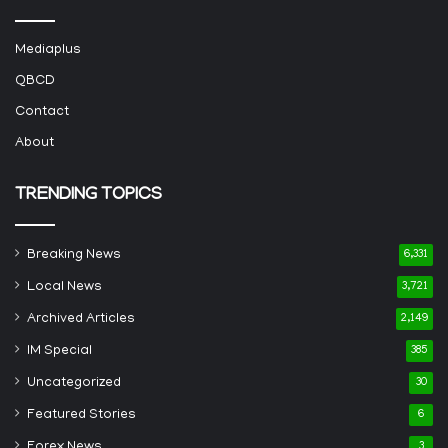
Mediaplus
QBCD
Contact
About
TRENDING TOPICS
Breaking News
6,331
Local News
3,721
Archived Articles
2,149
IM Special
385
Uncategorized
30
Featured Stories
6
Forex News
3