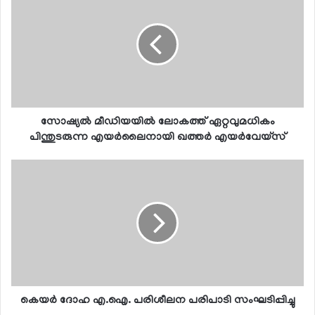
സോഷ്യല്‍ മീഡിയയില്‍ ലോകത്ത് ഏറ്റവുമധികം
പിന്തുടരുന്ന എയര്‍ലൈനായി ഖത്തര്‍ എയര്‍വേയ്സ്
കെയര്‍ ദോഹ എ.ഐ. പരിശീലന പരിപാടി സംഘടിപ്പിച്ചു