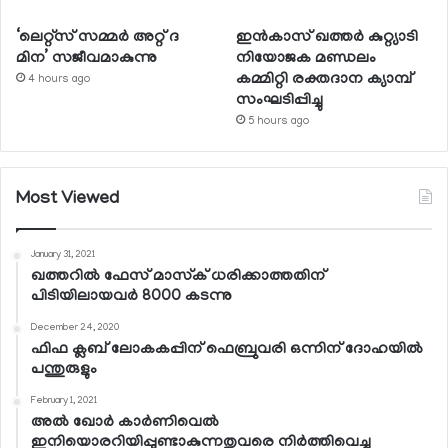
‘ലെറ്റ്‌സ് സമ്മര്‍ അറ്റ് ദ
ഇന്‍കാസ് ഖത്തര്‍ കുറ്റ്യാടി
മിന’ സജീവമാകുന്നു
നിയോജക മണ്ഡലം
കമ്മിറ്റി രക്തദാന ക്യാമ്പ്
4 hours ago
സംഘടിപ്പിച്ചു
5 hours ago
Most Viewed
January 31, 2021
ഖത്തറില്‍ ഫേസ് മാസ്‌ക് ധരിക്കാത്തതിന്
പിടിയിലായവര്‍ 8000 കടന്നു
December 24, 2020
ഫിഫ ക്ലബ് ലോകകപ്പിന് ഫെബ്രുവരി ഒന്നിന് ദോഹയില്‍
പന്തുരുളും
February 1, 2021
അല്‍ ഖോര്‍ കാര്‍ണിവെല്‍
ഇനിയൊരറിയിപ്പുണ്ടാകുന്നതുവരെ നിര്‍ത്തിവെച്ചു