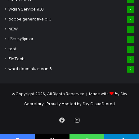
Wash Service 910
2
adobe generative ai 1
2
NEW
1
! Без рубрики
1
test
1
FinTech
1
what does nlu mean 8
1
© Copyright 2026, All Rights Reserved | Made with
By Sky
Secretary
| Proudly Hosted by
Sky CloudStored
Facebook
Instagram