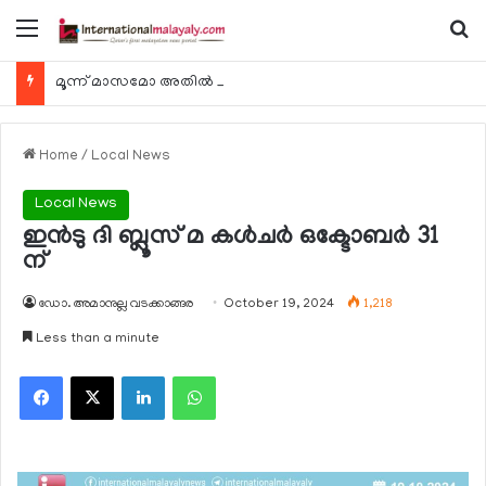
Menu
Se
മൂന്ന് മാസമോ അതില്‍ കൂടുതലോ കാലത്തേക്ക് വാഹനം കണ്ടുകെട്ടിയ വാഹന ഉടമകള്‍ ഓഗസ്റ്റ് 9 ഞായറാഴ്ച മുതല്‍ ജപ്തി വിഭാഗം സന്ദര്‍ശിക്കണം
Home
/
Local News
Local News
ഇന്‍ടു ദി ബ്ലൂസ് മ കള്‍ചര്‍ ഒക്ടോബര്‍ 31
ന്
ഡോ. അമാനുല്ല വടക്കാങ്ങര
October 19, 2024
1,218
Less than a minute
Facebook
X
LinkedIn
WhatsApp