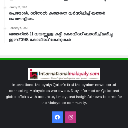
January 31, 2021
പെട്രോള്‍, ഡീസല്‍ കുത്തനെ വര്‍ദ്ധിപ്പിച്ച് ഖത്തര്‍
പെട്രോളിയം
February 5, 2021
ഖത്തറില്‍ 11 വയസ്സുള്ള കുട്ടി കോവിഡ് ബാധിച്ച് മരിച്ചു
ഇന്ന് 398 കോവിഡ് കേസുകള്‍
International Malayaly: Qatar's first Malayalam news portal
connecting Malayalees worldwide. Stay informed on Qatar and
global affairs with accurate, timely, and insightful news tailored for
the Malayalee community.
Facebook
Instagram