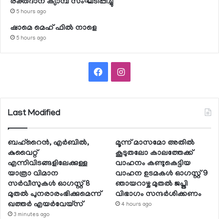
രക്തദാന ക്യാമ്പ് സംഘടിപ്പിച്ചു
5 hours ago
ഷാമെ മെഹ് ഫില്‍ നാളെ
5 hours ago
Facebook
Instagram
Last Modified
ബഹ്റൈന്‍, എര്‍ബില്‍,
മൂന്ന് മാസമോ അതില്‍
കുവൈറ്റ്
കൂടുതലോ കാലത്തേക്ക്
എന്നിവിടങ്ങളിലേക്കുള്ള
വാഹനം കണ്ടുകെട്ടിയ
യാത്രാ വിമാന
വാഹന ഉടമകള്‍ ഓഗസ്റ്റ് 9
സര്‍വീസുകള്‍ ഓഗസ്റ്റ് 8
ഞായറാഴ്ച മുതല്‍ ജപ്തി
മുതല്‍ പുനരാരംഭിക്കുമെന്ന്
വിഭാഗം സന്ദര്‍ശിക്കണം
ഖത്തര്‍ എയര്‍വേയ്സ്
4 hours ago
3 minutes ago