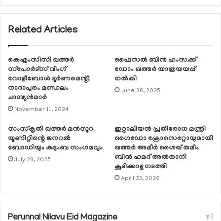
Related Articles
കെഎംസിസി ഖത്തര്‍
ഫൈസല്‍ ബിന്‍ ഹംസക്ക്
സ്‌പോര്‍ട്‌സ് വിംഗ്
ഡോം ഖത്തര്‍ യാത്രയയപ്പ്
വോളീബോള്‍ ടൂര്‍ണമെന്റ്;
നല്‍കി
നാദാപുരം മണ്ഡലം
June 28, 2025
ചാമ്പ്യന്‍മാര്‍
November 11, 2024
സംസ്‌കൃതി ഖത്തര്‍ മന്‍സൂറ
ഇറ്റാലിയന്‍ പ്രതിരോധ മന്ത്രി
യൂണിറ്റിന്റെ ജനറല്‍
ഗൈഡോ ക്രോസെറ്റോയുമായി
ബോഡിയും കുടുംബ സംഗമവും
ഖത്തര്‍ അമീര്‍ ശൈഖ് തമീം
ബിന്‍ ഹമദ് അല്‍താനി
July 28, 2025
കൂടിക്കാഴ്ച നടത്തി
April 23, 2026
Perunnal Nilavu Eid Magazine