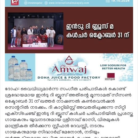
ദോഹ: വൈവിധ്യമാര്‍ന്ന സംഗീത പരിപാടികള്‍ കൊണ്ട്
ശ്രദ്ധേയമായ ഇന്‍ടു ദി ബ്ലൂസ് അതിന്റെ മൂന്നാമത് സീസണ്‍
ഒക്ടോബര്‍ 31 ന് ഖത്തര്‍ നാഷണല്‍ കണ്‍വെന്‍ഷന്‍
സെന്ററില്‍ നടക്കും. ദി കാറ്റ്‌ലിസ്റ്റ് അവതരിപ്പുക്കുന്ന സിറ്റി
എക്‌സ്‌ചെഞ്ച് ഇന്‍ടു ദി ബ്ലൂസ് കള്‍ചര്‍ പരിപാടിയില്‍ പ്രശസ്ത
ഗായകനും യുവനടനുമായ ശ്രീനാഥ് ഭാസി, വിരലുകള്‍
മാന്ത്രികത തീര്‍ക്കുന്ന സ്റ്റീഫന്‍ ദേവസ്സി, നടനും
ഗായകനുമായ സിദ്ധാര്‍ഥ് മേനോന്‍, നടിയും