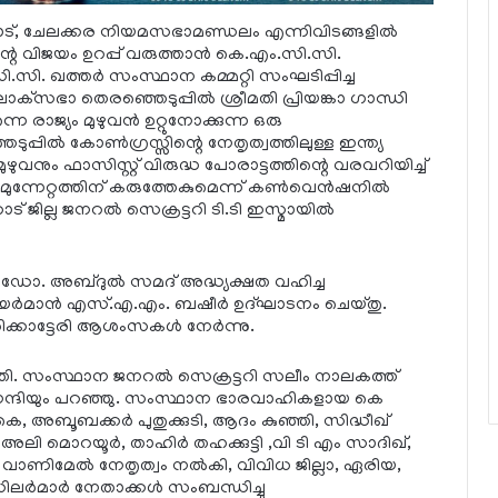
്, ചേലക്കര നിയമസഭാമണ്ഡലം എന്നിവിടങ്ങളില്‍
്റെ വിജയം ഉറപ്പ് വരുത്താന്‍ കെ.എം.സി.സി.
.സി. ഖത്തര്‍ സംസ്ഥാന കമ്മറ്റി സംഘടിപ്പിച്ച
‌സഭാ തെരഞ്ഞെടുപ്പില്‍ ശ്രീമതി പ്രിയങ്കാ ഗാന്ധി
െ രാജ്യം മുഴുവന്‍ ഉറ്റുനോക്കുന്ന ഒരു
ില്‍ കോണ്‍ഗ്രസ്സിന്റെ നേതൃത്വത്തിലുള്ള ഇന്ത്യ
വനും ഫാസിസ്റ്റ് വിരുദ്ധ പോരാട്ടത്തിന്റെ വരവറിയിച്ച്
ന്നേറ്റത്തിന് കരുത്തേകുമെന്ന് കണ്‍വെന്‍ഷനില്‍
് ജില്ല ജനറല്‍ സെക്രട്ടറി ടി.ടി ഇസ്മായില്‍
 ഡോ. അബ്ദുല്‍ സമദ് അദ്ധ്യക്ഷത വഹിച്ച
‍മാന്‍ എസ്.എ.എം. ബഷീര്‍ ഉദ്ഘാടനം ചെയ്തു.
നരിക്കാട്ടേരി ആശംസകള്‍ നേര്‍ന്നു.
തി. സംസ്ഥാന ജനറല്‍ സെക്രട്ടറി സലീം നാലകത്ത്
 നന്ദിയും പറഞ്ഞു. സംസ്ഥാന ഭാരവാഹികളായ കെ
െ, അബൂബക്കര്‍ പുതുക്കുടി, ആദം കുഞ്ഞി, സിദ്ധീഖ്
ി മൊറയൂര്‍, താഹിര്‍ തഹക്കുട്ടി ,വി ടി എം സാദിഖ്,
്‍ വാണിമേല്‍ നേതൃത്വം നല്‍കി, വിവിധ ജില്ലാ, ഏരിയ,
്‍മാര്‍ നേതാക്കള്‍ സംബന്ധിച്ചു