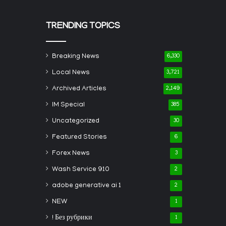
TRENDING TOPICS
Breaking News
6,330
Local News
3,721
Archived Articles
2,149
IM Special
385
Uncategorized
30
Featured Stories
6
Forex News
3
Wash Service 910
2
adobe generative ai 1
2
NEW
1
! Без рубрики
1