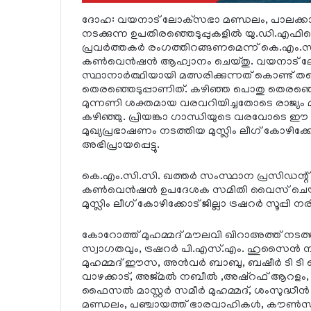
ദോഹ: വയനാട് ലോക്‌സഭാ മണ്ഡലം, പാലക്കാട
നടക്കുന്ന ഉപതിരഞ്ഞെടുപ്പുകളില്‍ യു.ഡി.എഫിന
പ്രവര്‍ത്തകര്‍ രംഗത്തിറങ്ങണമെന്ന് കെ.എം.സി
കണ്‍വെന്‍ഷന്‍ ആഹ്വാനം ചെയ്തു. വയനാട് ലോക്
സ്ഥാനാര്‍ത്ഥിയായി മത്സരിക്കുന്നത് കൊണ്ട് തന്ന
തെരഞ്ഞെടുപ്പാണിത്. കഴിഞ്ഞ പൊതു തെരഞ്ഞെടുപ്പ
മുന്നണി ശക്തമായ വരവറിയിച്ചതോടെ രാജ്യം മുഴു
കഴിഞ്ഞു. പ്രിയങ്കാ ഗാന്ധിയുടെ വരവോടെ ഈ മു
മുഖ്യപ്രഭാഷണം നടത്തിയ മുസ്ലിം ലീഗ് കോഴിക്കോട
അഭിപ്രായപ്പെട്ടു.
കെ.എം.സി.സി. ഖത്തര്‍ സംസ്ഥാന പ്രസിഡന്റ്
കണ്‍വെന്‍ഷന്‍ ഉപദേശക സമിതി വൈസ് ചെയര്
മുസ്ലിം ലീഗ് കോഴിക്കോട് ജില്ലാ ട്രഷറര്‍ സൂപ്പി 
കോറോത്ത് മുഹമ്മദ് മൗലവി ഖിറാഅത്ത് നടത്
സ്വാഗതവും, ട്രഷറര്‍ പി.എസ്.എം. ഹുസൈന്‍
മുഹമ്മദ് ഈസ, അന്‍വര്‍ ബാബു, ബഷീര്‍ ടി ടി ക
വാഴക്കാട്, അജ്മല്‍ നബീല്‍ ,അഷ്റഫ് ആറളം, അല
ഫൈസല്‍ മാസ്റ്റര്‍ സമീര്‍ മുഹമ്മദ്, ശംസുദ്ധീന
മണ്ഡലം, പഞ്ചായത്ത് ഭാരവാഹികള്‍, കൗണ്‍സിലര