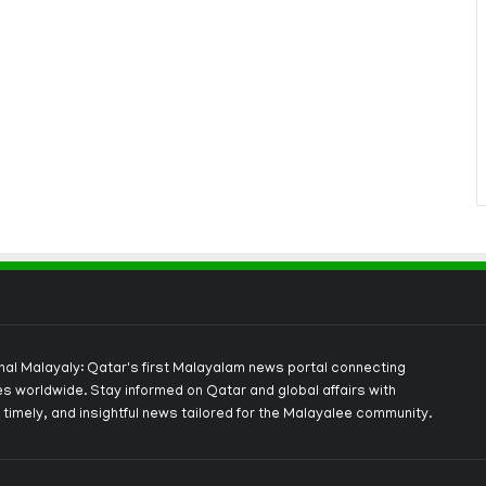
onal Malayaly: Qatar's first Malayalam news portal connecting
s worldwide. Stay informed on Qatar and global affairs with
 timely, and insightful news tailored for the Malayalee community.