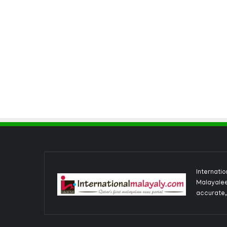
Internati
Malayalee
accurate,