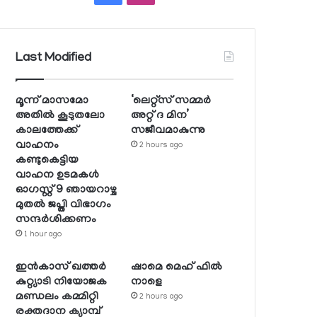
Last Modified
മൂന്ന് മാസമോ
‘ലെറ്റ്‌സ് സമ്മര്‍
അതില്‍ കൂടുതലോ
അറ്റ് ദ മിന’
കാലത്തേക്ക്
സജീവമാകുന്നു
വാഹനം
2 hours ago
കണ്ടുകെട്ടിയ
വാഹന ഉടമകള്‍
ഓഗസ്റ്റ് 9 ഞായറാഴ്ച
മുതല്‍ ജപ്തി വിഭാഗം
സന്ദര്‍ശിക്കണം
1 hour ago
ഇന്‍കാസ് ഖത്തര്‍
ഷാമെ മെഹ് ഫില്‍
കുറ്റ്യാടി നിയോജക
നാളെ
മണ്ഡലം കമ്മിറ്റി
2 hours ago
രക്തദാന ക്യാമ്പ്