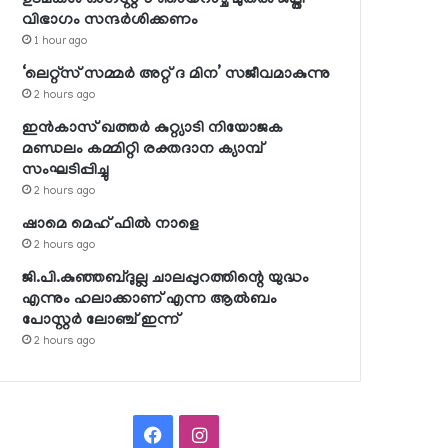
വിഭാഗം സന്ദര്‍ശിക്കണം
1 hour ago
‘ലെറ്റ്‌സ് സമ്മര്‍ അറ്റ് ദ മിന’ സജീവമാകുന്നു
2 hours ago
ഇന്‍കാസ് ഖത്തര്‍ കുറ്റ്യാടി നിയോജക
മണ്ഡലം കമ്മിറ്റി രക്തദാന ക്യാമ്പ്
സംഘടിപ്പിച്ചു
2 hours ago
ഷാമെ മെഹ് ഫില്‍ നാളെ
2 hours ago
ജി.പി.കുഞ്ഞബ്ദുല്ല ചാലപ്പുറത്തിന്റെ യുദ്ധം
എന്നും ഹലാക്കാണ് എന്ന ആല്‍ബം
പോസ്റ്റര്‍ ലോഞ്ച് ഇന്ന്
2 hours ago
Facebook
Instagram