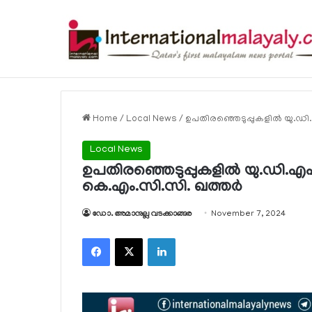
Breaking News
Home
/
Local News
/
ഉപതിരഞ്ഞെടുപ്പുകളില്‍ യു.ഡി
Local News
ഉപതിരഞ്ഞെടുപ്പുകളില്‍ യു.ഡി.എഫ
കെ.എം.സി.സി. ഖത്തര്‍
ഡോ. അമാനുല്ല വടക്കാങ്ങര
November 7, 2024
Facebook
X
LinkedIn