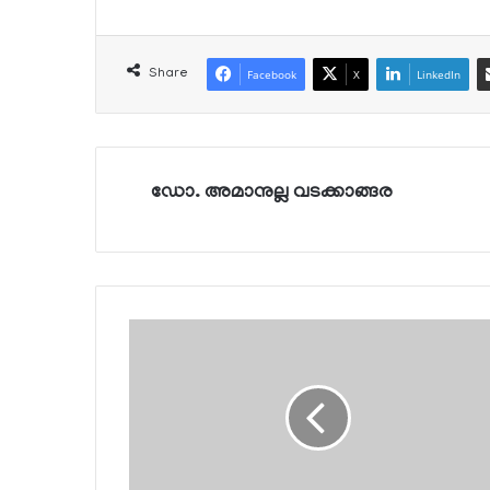
Share
Facebook
X
LinkedIn
ഡോ. അമാനുല്ല വടക്കാങ്ങര