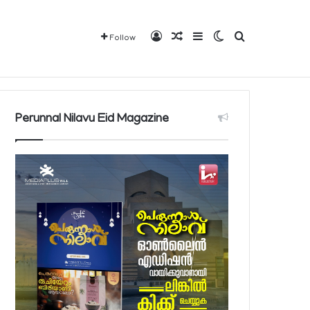
Log In
Random Article
Sidebar
Switch skin
Search for
Follow
മൂന്ന് മാസമോ അതില്‍ കൂടുതലോ കാലത്തേക്ക് വാഹനം കണ്ടുകെട്ടിയ വാഹന ഉടമകള്‍ ഓഗസ്റ്റ് 9 ഞായറാഴ്ച മുതല്‍ ജപ്തി വിഭാഗം സന്ദര്‍ശിക്കണം
Mediaplus
QBCD
Contact
About
Perunnal Nilavu Eid Magazine