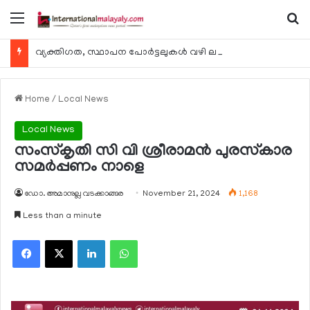
Menu
Se
വ്യക്തിഗത, സ്ഥാപന പോര്‍ട്ടലുകള്‍ വഴി ലഭ്യമാകുന്ന ചില ഇലക്ട്രോണിക് സേവനങ്ങള്‍ വാരാന്ത്യത്തില്‍ മുടങ്ങും
Home
/
Local News
Local News
സംസ്‌കൃതി സി വി ശ്രീരാമന്‍ പുരസ്‌കാര
സമര്‍പ്പണം നാളെ
ഡോ. അമാനുല്ല വടക്കാങ്ങര
November 21, 2024
1,168
Less than a minute
Facebook
X
LinkedIn
WhatsApp