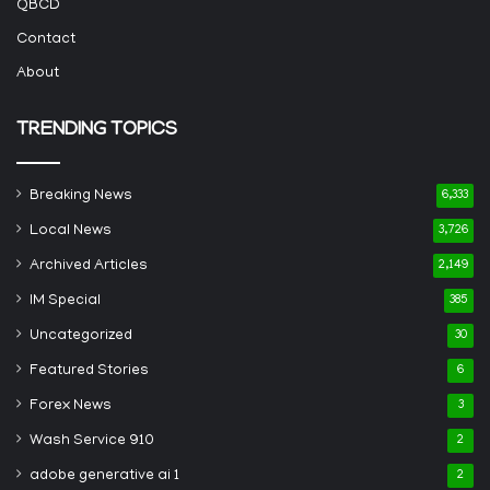
QBCD
Contact
About
TRENDING TOPICS
Breaking News
6,333
Local News
3,726
Archived Articles
2,149
IM Special
385
Uncategorized
30
Featured Stories
6
Forex News
3
Wash Service 910
2
adobe generative ai 1
2