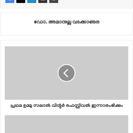
ഡോ. അമാനുല്ല വടക്കാങ്ങര
പ്രഥമ ഉമ്മു സലാല്‍ വിന്റര്‍ ഫെസ്റ്റിവല്‍ ഇന്നാരംഭിക്കും