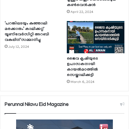
കണ്‍വെന്‍ഷന്‍
April 22, 2024
‘പറങ്കിപ്പടയും കുഞ്ഞാലി
മരക്കാരും’ കാലിക്കറ്റ്
യൂണിവേര്‍സിറ്റി അറബി
വകുപ്പിന് സമ്മാനിച്ചു
July 12, 2024
ജൈവ കൃഷിയുടെ
ഉപാസകനായി
കായല്‍മഠത്തില്‍
സെയ്താലിക്കുട്ടി
March 6, 2024
Perunnal Nilavu Eid Magazine