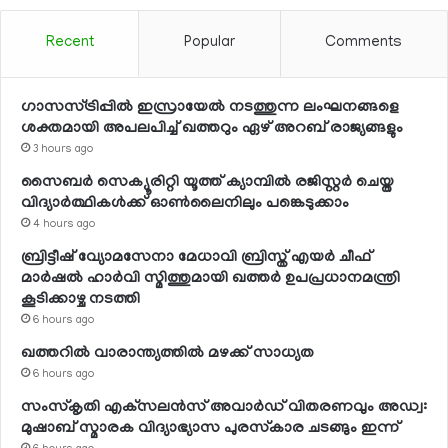
Recent
Popular
Comments
ഗാസസ്ട്രിപ്പില്‍ ഇസ്രായേല്‍ നടത്തുന്ന ലംഘനങ്ങളെ
ശക്തമായി അപലപിച്ച് ഖത്തറും ഏഴ് അറബ് രാജ്യങ്ങളും
3 hours ago
സൈബര്‍ സെക്യൂരിറ്റി യൂത്ത് ക്യാമ്പില്‍ രജിസ്റ്റര്‍ ചെയ്ത
വിദ്യാര്‍ത്ഥികള്‍ക്ക് ഓണ്‍ലൈനിലും പങ്കെടുക്കാം
4 hours ago
ബ്രിട്ടീഷ് വ്യോമസേനാ മേധാവി ബ്രിസ്ത് എയര്‍ ചീഫ്
മാര്‍ഷല്‍ ഹാര്‍വി സ്മിത്തുമായി ഖത്തര്‍ ഉപപ്രധാനമന്ത്രി
കൂടിക്കാഴ്ച നടത്തി
6 hours ago
ഖത്തറില്‍ വാരാന്ത്യത്തില്‍ മഴക്ക് സാധ്യത
6 hours ago
സംസ്‌കൃതി എക്‌സലന്‍സ് അവാര്‍ഡ് വിതരണവും അഡ്വ:
മുഷാബ് സ്മാരക വിദ്യാഭ്യാസ പുരസ്‌കാര ചടങ്ങും ഇന്ന്