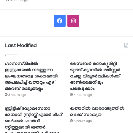
6 hours ago
Facebook
Instagram
Last Modified
ഗാസസ്ട്രിപ്പില്‍
സൈബര്‍ സെക്യൂരിറ്റി
ഇസ്രായേല്‍ നടത്തുന്ന
യൂത്ത് ക്യാമ്പില്‍ രജിസ്റ്റര്‍
ലംഘനങ്ങളെ ശക്തമായി
ചെയ്ത വിദ്യാര്‍ത്ഥികള്‍ക്ക്
അപലപിച്ച് ഖത്തറും ഏഴ്
ഓണ്‍ലൈനിലും
അറബ് രാജ്യങ്ങളും
പങ്കെടുക്കാം
3 hours ago
4 hours ago
ബ്രിട്ടീഷ് വ്യോമസേനാ
ഖത്തറില്‍ വാരാന്ത്യത്തില്‍
മേധാവി ബ്രിസ്ത് എയര്‍ ചീഫ്
മഴക്ക് സാധ്യത
മാര്‍ഷല്‍ ഹാര്‍വി
6 hours ago
സ്മിത്തുമായി ഖത്തര്‍