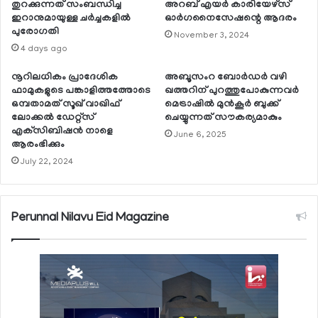
തുറക്കുന്നത് സംബന്ധിച്ച
അറബ് എയര്‍ കാരിയേഴ്സ്
ഇറാനുമായുള്ള ചര്‍ച്ചകളില്‍
ഓര്‍ഗനൈസേഷന്റെ ആദരം
പുരോഗതി
November 3, 2024
4 days ago
നൂറിലധികം പ്രാദേശിക
അബൂസംറ ബോര്‍ഡര്‍ വഴി
ഫാമുകളുടെ പങ്കാളിത്തത്തോടെ
ഖത്തറിന് പുറത്തുപോകുന്നവര്‍
ഒമ്പതാമത് സൂഖ് വാഖിഫ്
മെട്രാഷില്‍ മുന്‍കൂര്‍ ബുക്ക്
ലോക്കല്‍ ഡേറ്റ്‌സ്
ചെയ്യുന്നത് സൗകര്യമാകും
എക്‌സിബിഷന്‍ നാളെ
June 6, 2025
ആരംഭിക്കും
July 22, 2024
Perunnal Nilavu Eid Magazine