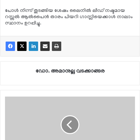
പോള്‍ നിന്ന് തുടങ്ങിയ ശേഷം ലൈനില്‍ ലീഡ് നഷ്ടമായ
റസ്സല്‍ ആല്‍പൈന്‍ താരം പിയറി ഗാസ്ലിയെക്കാള്‍ നാലാം
സ്ഥാനം ഉറപ്പിച്ചു.
ഡോ. അമാനുല്ല വടക്കാങ്ങര