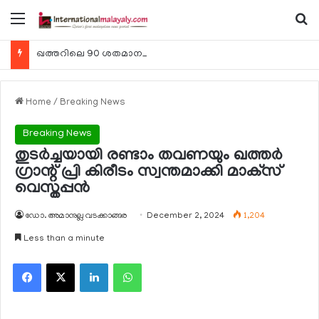
Menu
Se
ഖത്തറിലെ 90 ശതമാനം കമ്പനികളും 2025 ലെ ടാക്‌സ് റിട്ടേണുകള്‍ സമര്‍പ്പിച്ചു
Home
/
Breaking News
Breaking News
തുടര്‍ച്ചയായി രണ്ടാം തവണയും ഖത്തര്‍
ഗ്രാന്റ് പ്രി കിരീടം സ്വന്തമാക്കി മാക്‌സ്
വെസ്തപ്പന്‍
ഡോ. അമാനുല്ല വടക്കാങ്ങര
December 2, 2024
1,204
Less than a minute
Facebook
X
LinkedIn
WhatsApp