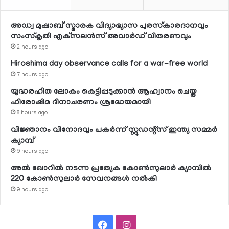
അഡ്വ മുഷാബ് സ്മാരക വിദ്യാഭ്യാസ പുരസ്‌കാരദാനവും
സംസ്‌കൃതി എക്‌സലന്‍സ് അവാര്‍ഡ് വിതരണവും
2 hours ago
Hiroshima day observance calls for a war-free world
7 hours ago
യുദ്ധരഹിത ലോകം കെട്ടിപ്പടുക്കാന്‍ ആഹ്വാനം ചെയ്ത
ഹിരോഷിമ ദിനാചരണം ശ്രദ്ധേയമായി
8 hours ago
വിജ്ഞാനം വിനോദവും പകര്‍ന്ന് സ്റ്റുഡന്റ്‌സ് ഇന്ത്യ സമ്മര്‍
ക്യാമ്പ്
9 hours ago
അല്‍ ഖോറില്‍ നടന്ന പ്രത്യേക കോണ്‍സുലാര്‍ ക്യാമ്പില്‍
220 കോണ്‍സുലാര്‍ സേവനങ്ങള്‍ നല്‍കി
9 hours ago
Facebook
Instagram