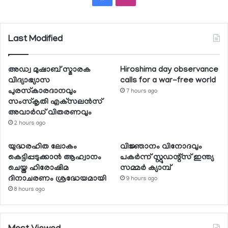
Last Modified
അഡ്വ മുഷാബ് സ്മാരക
Hiroshima day observance
വിദ്യാഭ്യാസ
calls for a war-free world
പുരസ്‌കാരദാനവും
7 hours ago
സംസ്‌കൃതി എക്‌സലന്‍സ്
അവാര്‍ഡ് വിതരണവും
2 hours ago
യുദ്ധരഹിത ലോകം
വിജ്ഞാനം വിനോദവും
കെട്ടിപ്പടുക്കാന്‍ ആഹ്വാനം
പകര്‍ന്ന് സ്റ്റുഡന്റ്‌സ് ഇന്ത്യ
ചെയ്ത ഹിരോഷിമ
സമ്മര്‍ ക്യാമ്പ്
ദിനാചരണം ശ്രദ്ധേയമായി
9 hours ago
8 hours ago