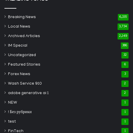
Breaking News
6,335
Local News
3,734
Archived Articles
2,149
IM Special
386
Uncategorized
32
Featured Stories
6
Forex News
3
Wash Service 910
2
adobe generative ai 1
2
NEW
1
! Без рубрики
1
test
1
FinTech
1