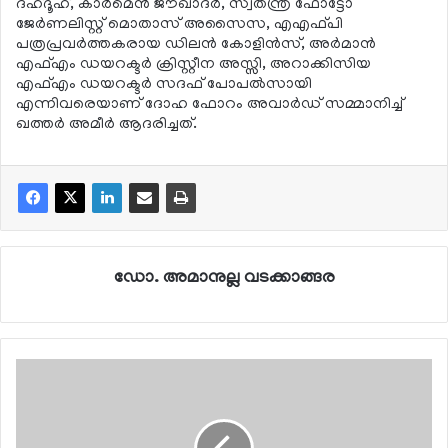
ദഹ്ദൂഹ്, കാര്‍മെന്‍ ജൗഖാദര്‍, സ്വതന്ത്ര ഫോട്ടോ
ജേര്‍ണലിസ്റ്റ് മൊതാസ് അസൈസ, എഎഫ്പി
പത്രപ്രവര്‍ത്തകരായ ഡിലന്‍ കോളിന്‍സ്, അര്‍മാന്‍
എഫ്എം ഡയറക്ടര്‍ ക്രിസ്റ്റീന അസ്സി, അറാക്കിസിയ
എഫ്എം ഡയറക്ടര്‍ സദഫ് പോപല്‍സായി
എന്നിവരെയാണ് ദോഹ ഫോറം അവാര്‍ഡ് സമ്മാനിച്ച്
ഖത്തര്‍ അമീര്‍ ആദരിച്ചത്.
ഡോ. അമാനുല്ല വടക്കാങ്ങര