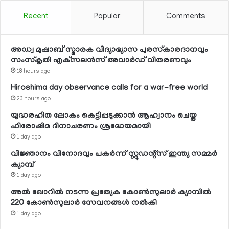
Recent
Popular
Comments
അഡ്വ മുഷാബ് സ്മാരക വിദ്യാഭ്യാസ പുരസ്‌കാരദാനവും
സംസ്‌കൃതി എക്‌സലന്‍സ് അവാര്‍ഡ് വിതരണവും
18 hours ago
Hiroshima day observance calls for a war-free world
23 hours ago
യുദ്ധരഹിത ലോകം കെട്ടിപ്പടുക്കാന്‍ ആഹ്വാനം ചെയ്ത
ഹിരോഷിമ ദിനാചരണം ശ്രദ്ധേയമായി
1 day ago
വിജ്ഞാനം വിനോദവും പകര്‍ന്ന് സ്റ്റുഡന്റ്‌സ് ഇന്ത്യ സമ്മര്‍
ക്യാമ്പ്
1 day ago
അല്‍ ഖോറില്‍ നടന്ന പ്രത്യേക കോണ്‍സുലാര്‍ ക്യാമ്പില്‍
220 കോണ്‍സുലാര്‍ സേവനങ്ങള്‍ നല്‍കി
1 day ago