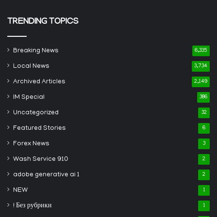
TRENDING TOPICS
Breaking News
6,335
Local News
3,734
Archived Articles
2,149
IM Special
386
Uncategorized
32
Featured Stories
6
Forex News
3
Wash Service 910
2
adobe generative ai 1
2
NEW
1
! Без рубрики
1