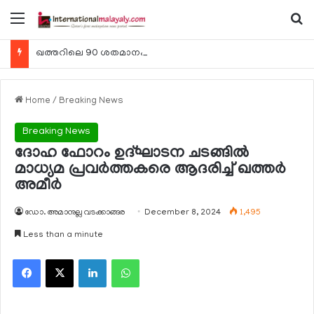
Menu
Se
ഖത്തറിലെ 90 ശതമാനം കമ്പനികളും 2025 ലെ ടാക്‌സ് റിട്ടേണുകള്‍ സമര്‍പ്പിച്ചു
Home
/
Breaking News
Breaking News
ദോഹ ഫോറം ഉദ്ഘാടന ചടങ്ങില്‍
മാധ്യമ പ്രവര്‍ത്തകരെ ആദരിച്ച് ഖത്തര്‍
അമീര്‍
ഡോ. അമാനുല്ല വടക്കാങ്ങര
December 8, 2024
1,495
Less than a minute
Facebook
X
LinkedIn
WhatsApp