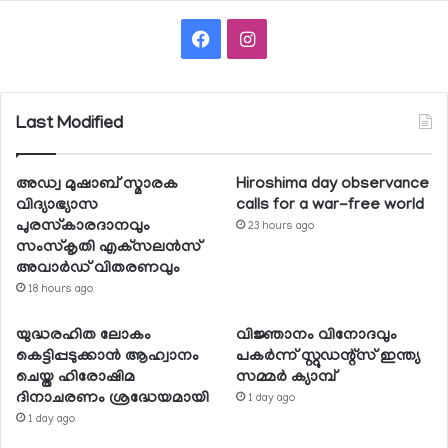
Facebook
Instagram
Last Modified
അഡ്വ മുഷാബ് സ്മാരക
Hiroshima day observance
വിദ്യാഭ്യാസ
calls for a war-free world
പുരസ്‌കാരദാനവും
23 hours ago
സംസ്‌കൃതി എക്‌സലന്‍സ്
അവാര്‍ഡ് വിതരണവും
18 hours ago
യുദ്ധരഹിത ലോകം
വിജ്ഞാനം വിനോദവും
കെട്ടിപ്പടുക്കാന്‍ ആഹ്വാനം
പകര്‍ന്ന് സ്റ്റുഡന്റ്‌സ് ഇന്ത്യ
ചെയ്ത ഹിരോഷിമ
സമ്മര്‍ ക്യാമ്പ്
ദിനാചരണം ശ്രദ്ധേയമായി
1 day ago
1 day ago