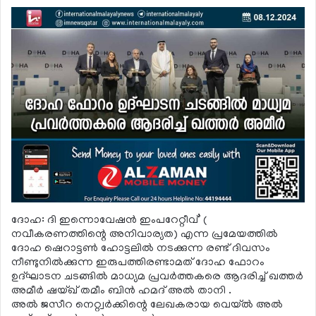
ദോഹ: ദി ഇന്നൊവേഷന്‍ ഇംപറേറ്റീവ്’ (
നവീകരണത്തിന്റെ അനിവാര്യത) എന്ന പ്രമേയത്തില്‍
ദോഹ ഷെറാട്ടണ്‍ ഹോട്ടലില്‍ നടക്കുന്ന രണ്ട് ദിവസം
നീണ്ടുനില്‍ക്കുന്ന ഇരുപത്തിരണ്ടാമത് ദോഹ ഫോറം
ഉദ്ഘാടന ചടങ്ങില്‍ മാധ്യമ പ്രവര്‍ത്തകരെ ആദരിച്ച് ഖത്തര്‍
അമീര്‍ ഷയ്ഖ് തമീം ബിന്‍ ഹമദ് അല്‍ താനി .
അല്‍ ജസീറ നെറ്റ്വര്‍ക്കിന്റെ ലേഖകരായ വെയ്ല്‍ അല്‍