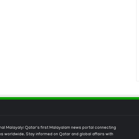
onal Malayaly: Qatar's first Malayalam news portal connecting
s worldwide. Stay informed on Qatar and global affairs with