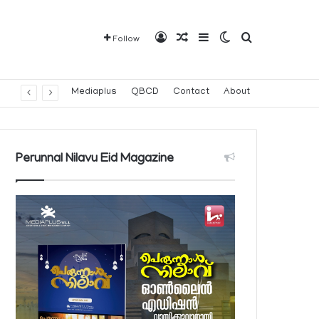
Log In
Random Article
Sidebar
Switch skin
Search for
Follow
പതിനൊന്നാമത് 8,000 മീറ്റര്‍ കൊടുമുടി കീഴടക്കി ഖത്തരി പര്‍വതാരോഹക ശൈഖ അസ്മ ബിന്‍ത് താനി അല്‍-താനി
Mediaplus
QBCD
Contact
About
Perunnal Nilavu Eid Magazine