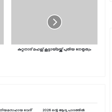
കുറ്റനാട് മഹല്ല് കൂട്ടായ്മയ്ക്ക് പുതിയ നേതൃത്വം
 ‘നിയമസഹായ വേദി’
2026 ന്റെ ആദ്യ പാദത്തില്‍