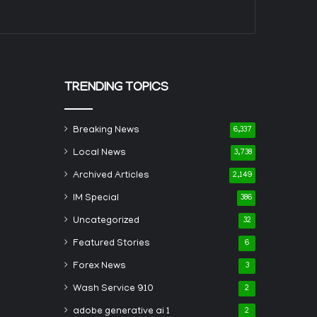
TRENDING TOPICS
Breaking News
6,337
Local News
3,738
Archived Articles
2,149
IM Special
386
Uncategorized
32
Featured Stories
6
Forex News
3
Wash Service 910
2
adobe generative ai 1
2