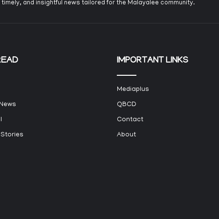
 timely, and insightful news tailored for the Malayalee community.
READ
IMPORTANT LINKS
Mediaplus
 News
QBCD
l
Contact
 Stories
About