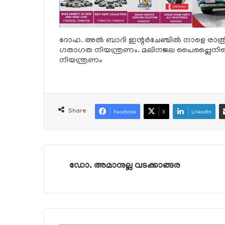
ദോഹ. അല്‍ ബാദി ഇന്റര്‍ചേഞ്ചില്‍ നാളെ രാത്
ഗതാഗത നിയന്ത്രണം. മലിനജല പൈപ്പ്ലൈനിന്റെ
നിയന്ത്രണം
Share
Facebook
X
LinkedIn
ഡോ. അമാനുല്ല വടക്കാങ്ങര