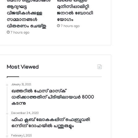
മെഗാ പ്രൊമോഷന്‍
ഖത്തര്‍ തിരൂര്‍
ആദ്യഘട്ട
മുനിസിപ്പാലിറ്റി
വിജയികള്‍ക്കുള്ള
ജനറല്‍ ബോഡി
സമ്മാനങ്ങള്‍
യോഗം
വിതരണം ചെയ്തു
7 hours ago
7 hours ago
Most Viewed
January 31, 2021
ഖത്തറില്‍ ഫേസ് മാസ്‌ക്
ധരിക്കാത്തതിന് പിടിയിലായവര്‍ 8000
കടന്നു
December 24, 2020
ഫിഫ ക്ലബ് ലോകകപ്പിന് ഫെബ്രുവരി
ഒന്നിന് ദോഹയില്‍ പന്തുരുളും
February 1, 2021