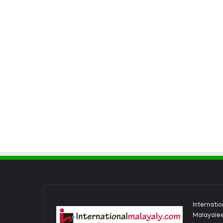
Internati
Malayalee