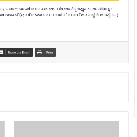
കുപ്പുമായി ബന്ധപ്പെട്ട റിപ്പോര്‍ട്ടുകളും പരാതികളും
്തേക്ക് (മുമ്പ് ഒനൈസ സര്‍വീസസ് സെന്റര്‍ കെട്ടിടം)
Share via Email
Print