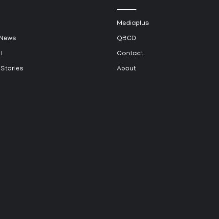
Mediaplus
 News
QBCD
l
Contact
 Stories
About