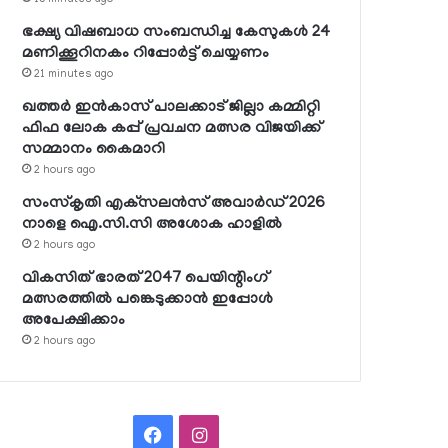
ഭക്ഷ്യ വിഷബാധ സംബന്ധിച്ച കേസുകള്‍ 24
മണിക്കൂറിനകം റിപ്പോര്‍ട്ട് ചെയ്യണം
21 minutes ago
ഖത്തര്‍ ഇന്‍കാസ് പാലക്കാട് ജില്ലാ കമ്മിറ്റി
ഫിഫ ലോക കപ്പ് പ്രവചന മത്സര വിജയിക്ക്
സമ്മാനം കൈമാറി
2 hours ago
സംസ്‌കൃതി എക്‌സലന്‍സ് അവാര്‍ഡ് 2026
നാളെ ഐ.സി.സി അശോക ഹാളില്‍
2 hours ago
വികസിത് ഭാരത് 2047 പെയിന്റിംഗ്
മത്സരത്തില്‍ പങ്കെടുക്കാന്‍ ഇപ്പോള്‍
അപേക്ഷിക്കാം
2 hours ago
Facebook
Instagram