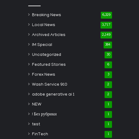
Breaking News
6,329
Local News
3,717
Archived Articles
2,149
IM Special
384
Uncategorized
30
Featured Stories
6
Forex News
3
Wash Service 910
2
adobe generative ai 1
2
NEW
1
! Без рубрики
1
test
1
FinTech
1