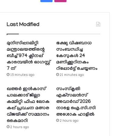
Last Modified
മുനിസിപ്പാലിറ്റി
ഭക്ഷ്യ വിഷബാധ
മന്ത്രാലയത്തിന്റെ
സംബന്ധിച്ച
ബീച്ച് 974 ക്ലീനപ്പ്
കേസുകള്‍ 24
കാമ്പെയിന്‍ ഓഗസ്റ്റ്
മണിക്കൂറിനകം
7 ന്
റിപ്പോര്‍ട്ട് ചെയ്യണം
15 minutes ago
21 minutes ago
ഖത്തര്‍ ഇന്‍കാസ്
സംസ്‌കൃതി
പാലക്കാട് ജില്ലാ
എക്‌സലന്‍സ്
കമ്മിറ്റി ഫിഫ ലോക
അവാര്‍ഡ് 2026
കപ്പ് പ്രവചന മത്സര
നാളെ ഐ.സി.സി
വിജയിക്ക് സമ്മാനം
അശോക ഹാളില്‍
കൈമാറി
2 hours ago
2 hours ago