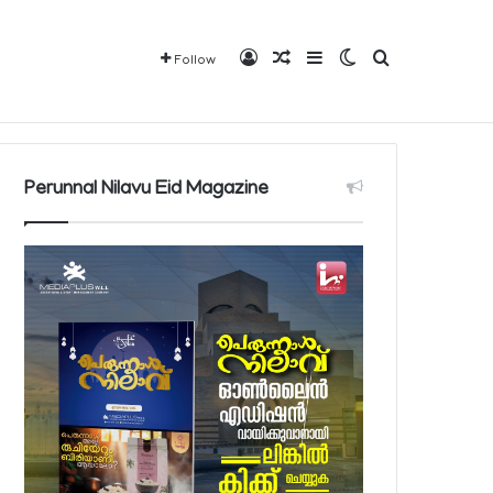
Log In
Random Article
Sidebar
Switch skin
Search for
Follow
Mediaplus
QBCD
Contact
About
Perunnal Nilavu Eid Magazine