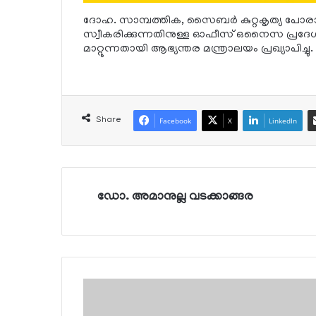
ദോഹ. സാമ്പത്തിക, സൈബര്‍ കുറ്റകൃത്യ പോരാട്ട വ
സ്വീകരിക്കുന്നതിനുള്ള ഓഫീസ് ഒനൈസ പ്രദേശത
മാറ്റുന്നതായി ആഭ്യന്തര മന്ത്രാലയം പ്രഖ്യാപിച്ചു.
Share
Facebook
X
LinkedIn
ഡോ. അമാനുല്ല വടക്കാങ്ങര