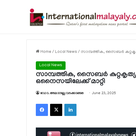
ഭക്ഷ്യ വിഷബാധ സംബന്ധിച്ച കേസുകള്‍ 
Breaking News
Home
/
Local News
/
സാമ്പത്തിക, സൈബര്‍ കുറ്റകൃത
Local News
സാമ്പത്തിക, സൈബര്‍ കുറ്റകൃത്യങ
ഒനൈസയിലേക്ക് മാറ്റി
ഡോ. അമാനുല്ല വടക്കാങ്ങര
June 23, 2025
Facebook
X
LinkedIn