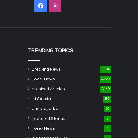
Facebook
Instagram
TRENDING TOPICS
Breaking News
6,334
Local News
3,729
Archived Articles
2,149
IM Special
385
Uncategorized
30
Featured Stories
6
Forex News
3