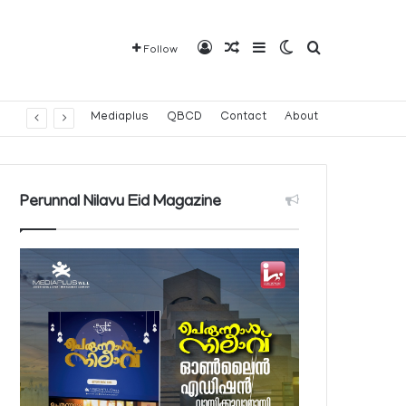
Log In
Random Article
Sidebar
Switch skin
Search for
Follow
Mediaplus
QBCD
Contact
About
Perunnal Nilavu Eid Magazine