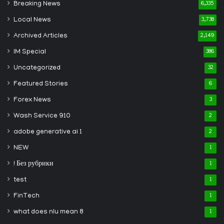
Breaking News
6,335
Local News
3,738
Archived Articles
2,149
IM Special
386
Uncategorized
32
Featured Stories
6
Forex News
3
Wash Service 910
2
adobe generative ai 1
2
NEW
1
! Без рубрики
1
test
1
FinTech
1
what does nlu mean 8
1