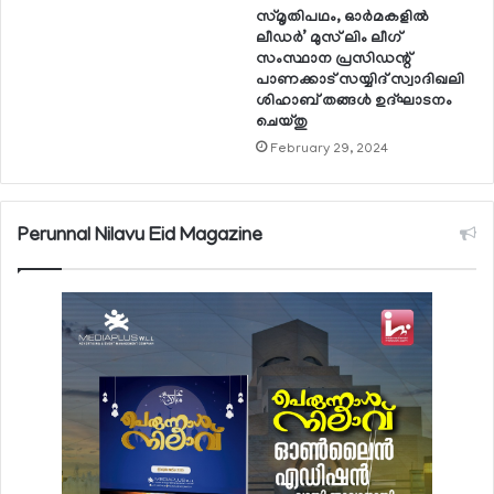
സ്മൃതിപഥം, ഓര്‍മകളില്‍
ലീഡര്‍’ മുസ് ലിം ലീഗ്
സംസ്ഥാന പ്രസിഡന്റ്
പാണക്കാട് സയ്യിദ് സ്വാദിഖലി
ശിഹാബ് തങ്ങള്‍ ഉദ്ഘാടനം
ചെയ്തു
February 29, 2024
Perunnal Nilavu Eid Magazine