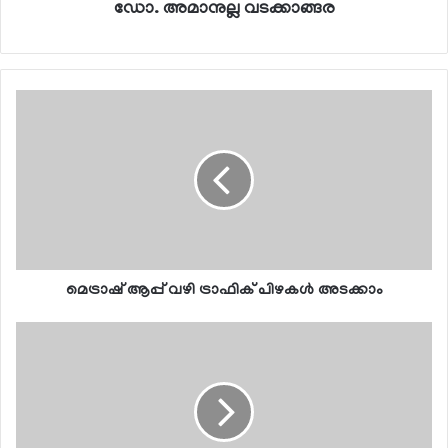
ഡോ. അമാനുല്ല വടക്കാങ്ങര
മെട്രാഷ് ആപ്പ് വഴി ട്രാഫിക് പിഴകള്‍ അടക്കാം