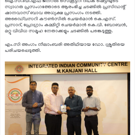
ഐ.സി.ബി.എഫ് ജനറല്‍ സെക്രട്ടറി ദീപക് ഷെട്ടിയുടെ
സ്വാഗത പ്രസംഗത്തോടെ ആരംഭിച്ച ചടങ്ങില്‍ പ്രസിഡന്റ്
ഷാനവാസ് ബാവ അധ്യക്ഷ പ്രസംഗം നടത്തി.
അഡൈ്വസറി കൗണ്‍സില്‍ ചെയര്‍മാന്‍ കെ.എസ്.
പ്രസാദ്, പ്രോഗ്രാം കമ്മിറ്റി ചെയര്‍മാന്‍ കെ.വി. ബോബന്‍,
മറ്റു വിവിധ സമൂഹ നേതാക്കളും ചടങ്ങില്‍ പങ്കെടുത്തു.
എം.സി അംഗം നീലാംബരി അതിഥിയായ ഡോ. ശ്രുതിയെ
പരിചയപ്പെടുത്തി.