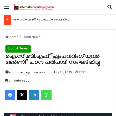
Menu
Se
ഖത്തറിലെ 90 ശതമാനം കമ്പനികളും 2025 ലെ ടാക്‌സ് റിട്ടേണുകള്‍ സമര്‍പ്പിച്ചു
Home
/
Local News
Local News
ഐ.സി.ബി.എഫ് ”എംപവറിംഗ് യുവര്‍
ജേര്‍ണി” പഠന പരിപാടി സംഘടിപ്പിച്ചു
ഡോ. അമാനുല്ല വടക്കാങ്ങര
July 21, 2025
1,137
1 minute read
Facebook
X
LinkedIn
WhatsApp