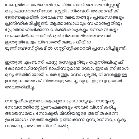
കോളജിലെ ജേര്‍ണലിസം വിഭാഗത്തിലെ അസിസ്റ്റന്റ്
പ്രൊഫസറാണ് ഡോ. ശ്രുതി . നിരവധി അക്കാദമിക്
ജേര്‍ണലുകളില്‍ ഗവേഷണ ലേഖനങ്ങളും പ്രബന്ധങ്ങളും
പ്രസിദ്ധീകരിച്ചിട്ടുണ്ട്. ആത്മബോധവും സഹാനുഭൂതിയും
പ്രോത്സാഹിപ്പിക്കുന്ന വര്‍ക്ക്ഷോപ്പുകളും സെഷനുകളും
സംഘടിപ്പിക്കുന്നതില്‍ മുന്‍നിരക്കാരിയായ അവര്‍
ഇന്ത്യയിലേയും വിദേശത്തിലേയും വിവിധ
യൂണിവേഴ്‌സിറ്റികളില്‍ ഗസ്റ്റ് സ്പീക്കറായി പ്രസംഗിച്ചിട്ടുണ്ട് .
ഇന്ത്യന്‍ എംബസി ഫസ്റ്റ് സെക്രട്ടറിയും ഐസിബിഎഫ്
കോഓര്‍ഡിനേറ്റിങ് ഓഫീസറുമായ ഡോ. ഈഷ് സിങാള്‍
മുഖ്യ അതിഥിയായി പങ്കെടുത്തു. ഡോ. ശ്രുതി, വിദേശത്തുള്ള
ഇന്ത്യക്കാരുടെ ജീവിതയാത്രയെ കൃത്യവും ഹ്രസ്വവുമായി
അവതരിപ്പിച്ചു.
സാമൂഹിക ഇടപെടലുകളുടെ പ്രാധാന്യവും, സാമൂഹ്യ
സേവനത്തിന്റെ ഗുണഫലങ്ങളും അവര്‍ വിശദീകരിച്ചു
അതേസമയം സോഷ്യല്‍ മീഡിയയുടെ അതിരുകടന്ന
ഉപയോഗം വ്യക്തികളില്‍ ഉണ്ടാക്കുന്ന ദുസ്വാധീനവും ദൂഷ്യ
വശങ്ങളും അവര്‍ വിശദീകരിച്ചു.