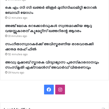
5 minutes ago
കെ എം സി സി ഖത്തര്‍ തിരൂര്‍ മുനിസിപ്പാലിറ്റി ജനറല്‍
ബോഡി യോഗം
12 minutes ago
അഞ്ച് ലോക റെക്കോര്‍ഡുകള്‍ സ്വന്തമാക്കിയ ആറു
വയസ്സുകാരന് ക്യുമേറ്റ്‌സ് ഖത്തറിന്റെ ആദരം
33 minutes ago
സംഗീതാസ്വാദകര്‍ക്ക് അവിസ്മരണീയ രാവൊരുക്കി
ഷാമെ മെഹ് ഫില്‍
52 minutes ago
അഡ്വ മുഷാബ് സ്മാരക വിദ്യാഭ്യാസ പുരസ്‌കാരദാനവും
സംസ്‌കൃതി എക്‌സലന്‍സ് അവാര്‍ഡ് വിതരണവും
19 hours ago
Facebook
Instagram