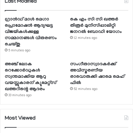
Last Modified
ഗ്രാന്‍ഡ് മാള്‍ മെഗാ
കെ എം സി സി ഖത്തര്‍
പ്രൊമോഷന്‍ ആദ്യഘട്ട
തിരൂര്‍ മുനിസിപ്പാലിറ്റി
വിജയികള്‍ക്കുള്ള
ജനറല്‍ ബോഡി യോഗം
സമ്മാനങ്ങള്‍ വിതരണം
12 minutes ago
ചെയ്തു
5 minutes ago
അഞ്ച് ലോക
സംഗീതാസ്വാദകര്‍ക്ക്
റെക്കോര്‍ഡുകള്‍
അവിസ്മരണീയ
സ്വന്തമാക്കിയ ആറു
രാവൊരുക്കി ഷാമെ മെഹ്
വയസ്സുകാരന് ക്യുമേറ്റ്‌സ്
ഫില്‍
ഖത്തറിന്റെ ആദരം
52 minutes ago
33 minutes ago
Most Viewed