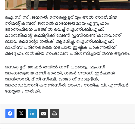
ഐ.സി.സി. ജനറല്‍ സെക്രെട്ടറിയും അല്‍ സാല്‍മിയ
സിമന്റ് കമ്പനി ജനറല്‍ മാനേജരുമായ എബ്രഹാം
ജോസഫിനെ ചടങ്ങില്‍ വെച്ച് ഐ.സി.ബി.എഫ്.
മാനേജ്മെന്റ് കമ്മിറ്റിക്ക് വേണ്ടി പ്രസിഡണ്ട് ഷാനവാസ്
ബാവ മെമന്റോ നല്‍കി ആദരിച്ചു. ഐ.സി.ബി.എഫ്.
ഓഫീസ് പരിസരത്തെ നടപ്പാത ഇഷ്ടിക പാകുന്നതിന്
അദ്ദേഹം നല്‍കിയ സംഭാവന പരിഗണിച്ചായിരുന്നു ആദരം
സെക്രട്ടറി ജാഫര്‍ തയില്‍ നന്ദി പറഞ്ഞു. എം.സി
അംഗങ്ങളായ മണി ഭാരതി, ശങ്കര്‍ ഗൗഡ്, ഇര്‍ഫാന്‍
അന്‍സാരി, മിനി സിബി, ഖാജാ നിസാമുദ്ദീന്‍,
അഡൈ്വസറി കൗണ്‍സില്‍ അംഗം സതീഷ് വി. എന്നിവര്‍
നേതൃത്വം നല്‍കി.