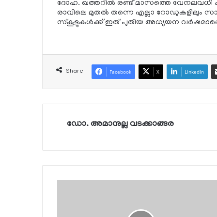
ദോഹ. ഖത്തറില്‍ രണ്ട് മാസത്തെ വേനലവധി കഴിഞ്
രാവിലെ മുതല്‍ തന്നെ എല്ലാ റോഡുകളിലും സാമാ
സ്‌കൂളുകള്‍ക്ക് ഇത് പുതിയ അധ്യയന വര്‍ഷമാണെങ്
Share
Facebook
X
LinkedIn
ഡോ. അമാനുല്ല വടക്കാങ്ങര