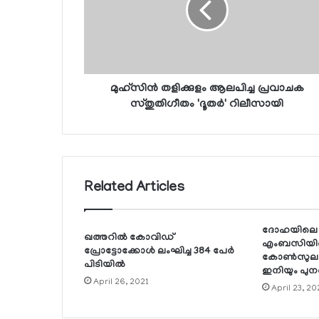
മുഹ്‌സിന്‍ തളിക്കുളം ആലപിച്ച പ്രവാചക
സ്തുതിഗീതം 'ദൂതര്‍' റിലീസായി
Related Articles
ദോഹയിലെ അ
ഖത്തറില്‍ കോവിഡ്
എംബസിയില
പ്രോട്ടോക്കോള്‍ ലംഘിച്ച 384 പേര്‍
കോണ്‍സുലാര
പിടിയില്‍
ഇനിയും പുനരാ
April 26, 2021
April 23, 2