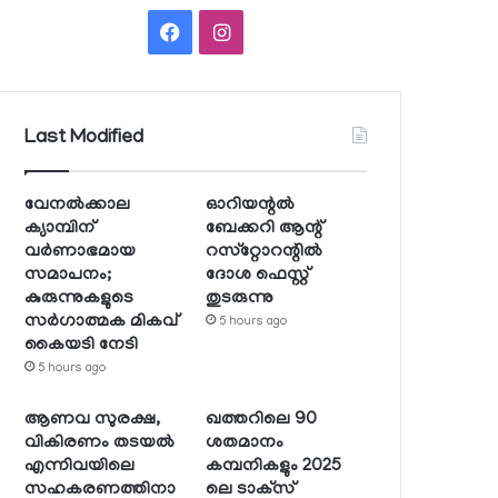
Facebook
Instagram
Last Modified
വേനല്‍ക്കാല
ഓറിയന്റല്‍
ക്യാമ്പിന്
ബേക്കറി ആന്റ്
വര്‍ണാഭമായ
റസ്‌റ്റോറന്റില്‍
സമാപനം;
ദോശ ഫെസ്റ്റ്
കുരുന്നുകളുടെ
തുടരുന്നു
സര്‍ഗാത്മക മികവ്
5 hours ago
കൈയടി നേടി
5 hours ago
ആണവ സുരക്ഷ,
ഖത്തറിലെ 90
വികിരണം തടയല്‍
ശതമാനം
എന്നിവയിലെ
കമ്പനികളും 2025
സഹകരണത്തിനാ
ലെ ടാക്‌സ്