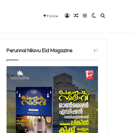
Log In
Random Article
Sidebar
Switch skin
Search for
Follow
Mediaplus
QBCD
Contact
About
Perunnal Nilavu Eid Magazine