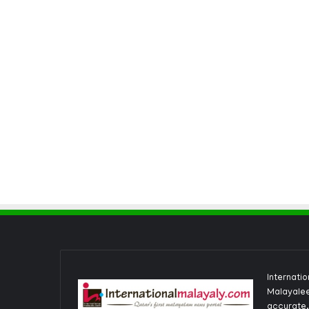
Internati
Malayalee
accurate,