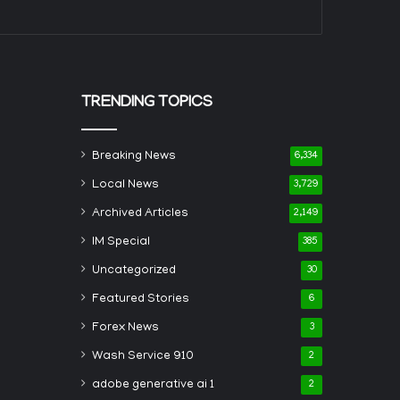
TRENDING TOPICS
Breaking News
6,334
Local News
3,729
Archived Articles
2,149
IM Special
385
Uncategorized
30
Featured Stories
6
Forex News
3
Wash Service 910
2
adobe generative ai 1
2