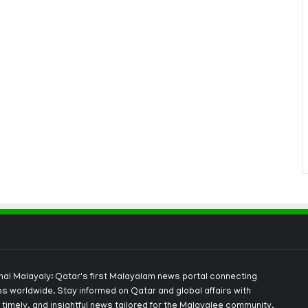
onal Malayaly: Qatar's first Malayalam news portal connecting
s worldwide. Stay informed on Qatar and global affairs with
 timely, and insightful news tailored for the Malayalee community.