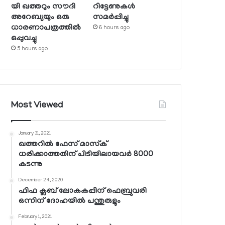
യി ഖത്തറും സൗദി
റിട്ടേണുകള്‍
അറേബ്യയും ഒരു
സമര്‍പ്പിച്ചു
ധാരണാപത്രത്തില്‍
6 hours ago
ഒപ്പുവച്ചു
5 hours ago
Most Viewed
January 31, 2021
ഖത്തറില്‍ ഫേസ് മാസ്‌ക്
ധരിക്കാത്തതിന് പിടിയിലായവര്‍ 8000
കടന്നു
December 24, 2020
ഫിഫ ക്ലബ് ലോകകപ്പിന് ഫെബ്രുവരി
ഒന്നിന് ദോഹയില്‍ പന്തുരുളും
February 1, 2021