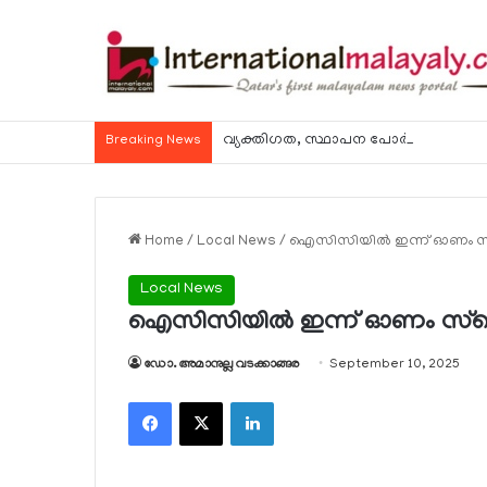
വ്യക്തിഗത, സ്ഥാപന പോര്‍ട്ടലുകള്‍ വഴി
Breaking News
Home
/
Local News
/
ഐസിസിയില്‍ ഇന്ന് ഓണം സ്‌
Local News
ഐസിസിയില്‍ ഇന്ന് ഓണം സ്‌പെ
ഡോ. അമാനുല്ല വടക്കാങ്ങര
September 10, 2025
Facebook
X
LinkedIn