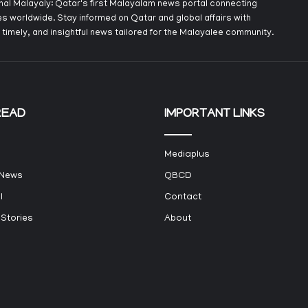
onal Malayaly: Qatar's first Malayalam news portal connecting
s worldwide. Stay informed on Qatar and global affairs with
 timely, and insightful news tailored for the Malayalee community.
READ
IMPORTANT LINKS
Mediaplus
 News
QBCD
l
Contact
 Stories
About