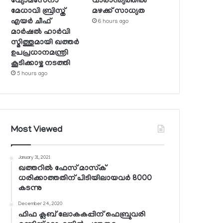
വ്യോമസേനാ
വാരാന്ത്യത്തില്‍
മേധാവി ബ്രിസ്ത്
മഴക്ക് സാധ്യത
എയര്‍ ചീഫ്
6 hours ago
മാര്‍ഷല്‍ ഹാര്‍വി
സ്മിത്തുമായി ഖത്തര്‍
ഉപപ്രധാനമന്ത്രി
കൂടിക്കാഴ്ച നടത്തി
5 hours ago
Most Viewed
January 31, 2021
ഖത്തറില്‍ ഫേസ് മാസ്‌ക്
ധരിക്കാത്തതിന് പിടിയിലായവര്‍ 8000
കടന്നു
December 24, 2020
ഫിഫ ക്ലബ് ലോകകപ്പിന് ഫെബ്രുവരി