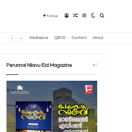
Log In
Random Article
Sidebar
Switch skin
Search for
Follow
Mediaplus
QBCD
Contact
About
Perunnal Nilavu Eid Magazine