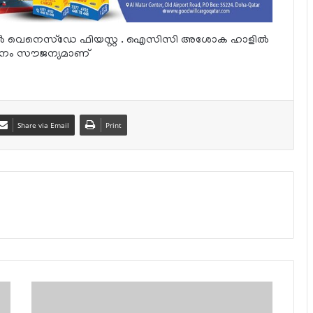
്‍ വെനെസ്‌ഡേ ഫിയസ്റ്റ . ഐസിസി അശോക ഹാളില്‍
േശനം സൗജന്യമാണ്
Share via Email
Print