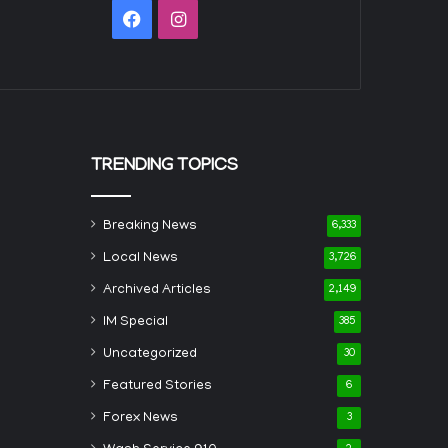
Facebook
Instagram
TRENDING TOPICS
Breaking News
6,333
Local News
3,726
Archived Articles
2,149
IM Special
385
Uncategorized
30
Featured Stories
6
Forex News
3