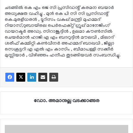
ചടങ്ങില്‍ കെ എം ജെ സി പ്രസിഡന്റ് കരമന ബയാര്‍
അധ്യക്ഷത വഹിച്ചു . മുന്‍ കെ പി സി സി പ്രസിഡന്റ്
കെ.മുരളീധരന്‍ , ടൂറിസം വകുപ്പ് മന്ത്രി മുഹമ്മദ്
റിയാസ്,ദുബായിലെ പെര്‍ഫെക്റ്റ് ഗ്രൂപ്പ് മാനേജിംഗ്
ഡയറക്ടര്‍ അഡ്വ. സിറാജുദ്ദീന്‍ , ഉലമാ കൗണ്‍സില്‍
ചെയര്‍മാന്‍ ഹാജി എ എം ബദറുദ്ദീന്‍ മൗലവി , മിലാദ്
ശരീഫ് കമ്മിറ്റി കണ്‍വീനര്‍ അഹമ്മദ് ബാഖവി , ജില്ലാ
സെക്രട്ടറി എ എല്‍ എം കാസിം , ബീമാപള്ളി സക്കീര്‍
മുസ്ലിയാര്‍ , വിഴിഞ്ഞം ഹനീഫ തുടങ്ങിയവര്‍ സംബന്ധിച്ചു.
ഡോ. അമാനുല്ല വടക്കാങ്ങര