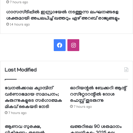
7 hours ago
ഗാസസ്ട്രിപ്പില്‍ ഇസ്രായേല്‍ നടത്തുന്ന ലംഘനങ്ങളെ
ശക്തമായി അപലപിച്ച് ഖത്തറും ഏഴ് അറബ് രാജ്യങ്ങളും
14 hours ago
Facebook
Instagram
Last Modified
വേനല്‍ക്കാല ക്യാമ്പിന്
ഓറിയന്റല്‍ ബേക്കറി ആന്റ്
വര്‍ണാഭമായ സമാപനം;
റസ്‌റ്റോറന്റില്‍ ദോശ
കുരുന്നുകളുടെ സര്‍ഗാത്മക
ഫെസ്റ്റ് തുടരുന്നു
മികവ് കൈയടി നേടി
7 hours ago
7 hours ago
ആണവ സുരക്ഷ,
ഖത്തറിലെ 90 ശതമാനം