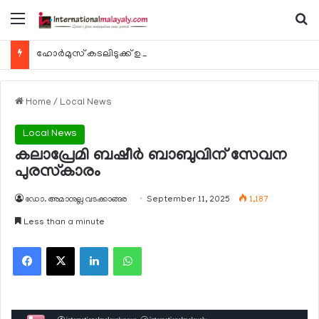
Menu
Se
ഹോര്‍മുസ് കടലിടുക്ക് ഉടന്‍ തുറന്നേക്കും
Home
/
Local News
Local News
കലാപ്രേമി ബഷീര്‍ ബാബുവിന് സേവന
പുരസ്‌കാരം
ഡോ. അമാനുല്ല വടക്കാങ്ങര
September 11, 2025
1,187
Less than a minute
Facebook
X
LinkedIn
WhatsApp