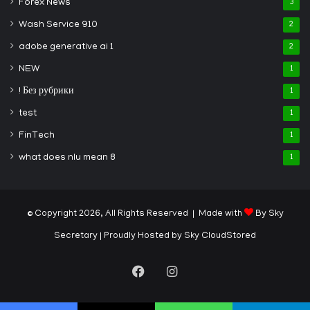
Forex News
3
Wash Service 910
2
adobe generative ai 1
2
NEW
1
! Без рубрики
1
test
1
FinTech
1
what does nlu mean 8
1
© Copyright 2026, All Rights Reserved | Made with
By Sky
Secretary
| Proudly Hosted by
Sky CloudStored
Facebook
Instagram