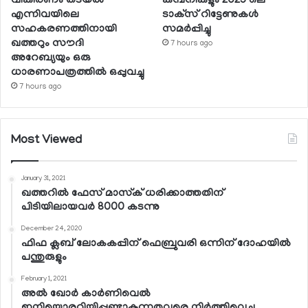
വികിരണം തടയല്‍
കമ്പനികളും 2025 ലെ
എന്നിവയിലെ
ടാക്‌സ് റിട്ടേണുകള്‍
സഹകരണത്തിനായി
സമര്‍പ്പിച്ചു
ഖത്തറും സൗദി
7 hours ago
അറേബ്യയും ഒരു
ധാരണാപത്രത്തില്‍ ഒപ്പുവച്ചു
7 hours ago
Most Viewed
January 31, 2021
ഖത്തറില്‍ ഫേസ് മാസ്‌ക് ധരിക്കാത്തതിന്
പിടിയിലായവര്‍ 8000 കടന്നു
December 24, 2020
ഫിഫ ക്ലബ് ലോകകപ്പിന് ഫെബ്രുവരി ഒന്നിന് ദോഹയില്‍
പന്തുരുളും
February 1, 2021
അല്‍ ഖോര്‍ കാര്‍ണിവെല്‍
ഇനിയൊരറിയിപ്പുണ്ടാകുന്നതുവരെ നിര്‍ത്തിവെച്ചു