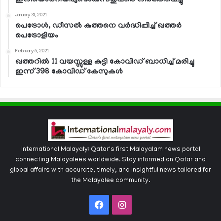
January 31, 2021
പെട്രോള്‍, ഡീസല്‍ കുത്തനെ വര്‍ദ്ധിപ്പിച്ച് ഖത്തര്‍
പെട്രോളിയം
February 5, 2021
ഖത്തറില്‍ 11 വയസ്സുള്ള കുട്ടി കോവിഡ് ബാധിച്ച് മരിച്ചു
ഇന്ന് 398 കോവിഡ് കേസുകള്‍
International Malayaly: Qatar's first Malayalam news portal
connecting Malayalees worldwide. Stay informed on Qatar and
global affairs with accurate, timely, and insightful news tailored for
the Malayalee community.
Facebook
Instagram