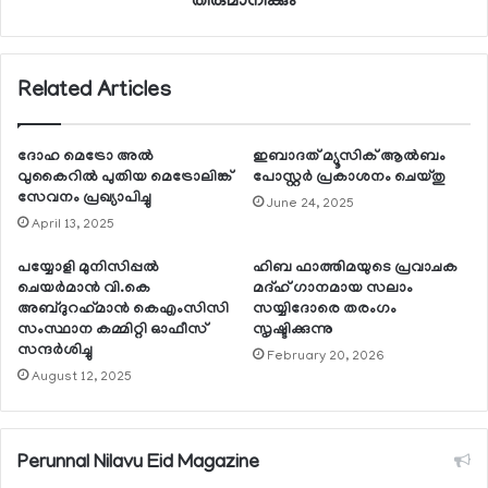
തീരുമാനിക്കും
Related Articles
ദോഹ മെട്രോ അല്‍
ഇബാദത് മ്യൂസിക് ആല്‍ബം
വുകൈറില്‍ പുതിയ മെട്രോലിങ്ക്
പോസ്റ്റര്‍ പ്രകാശനം ചെയ്തു
സേവനം പ്രഖ്യാപിച്ചു
June 24, 2025
April 13, 2025
പയ്യോളി മുനിസിപ്പല്‍
ഹിബ ഫാത്തിമയുടെ പ്രവാചക
ചെയര്‍മാന്‍ വി.കെ
മദ്ഹ് ഗാനമായ സലാം
അബ്ദുറഹ്‌മാന്‍ കെഎംസിസി
സയ്യിദോരെ തരംഗം
സംസ്ഥാന കമ്മിറ്റി ഓഫീസ്
സൃഷ്ടിക്കുന്നു
സന്ദര്‍ശിച്ചു
February 20, 2026
August 12, 2025
Perunnal Nilavu Eid Magazine