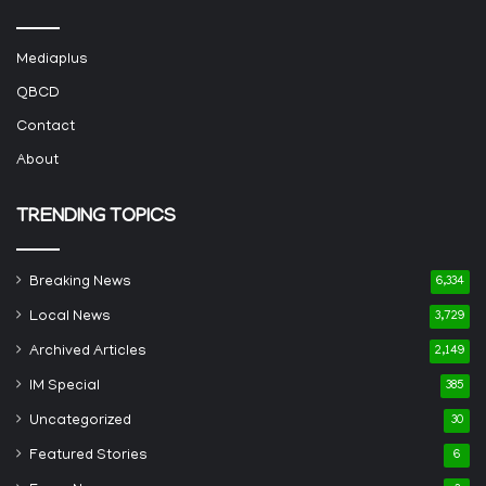
Mediaplus
QBCD
Contact
About
TRENDING TOPICS
Breaking News
6,334
Local News
3,729
Archived Articles
2,149
IM Special
385
Uncategorized
30
Featured Stories
6