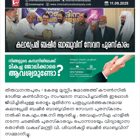
തിരുവനന്തപുരം : കേരള മുസ്ലിം ജമാഅത്ത് കൗണ്‍സില്‍
ദേശീയ കണ്‍വീനറും സംഘടന സ്ഥാപിച്ചവരില്‍ ഇപ്പോള്‍
ജീവിച്ചിരിപ്പുള്ള ഒരാളും മുതിര്‍ന്ന പത്രപ്രവര്‍ത്തകനുമായ
കലാപ്രേമി ബഷീര്‍ ബാബുവിനെ സേവന പുരസ്‌കാരം
നല്‍കി കെ.എം.ജെ.സി ആദരിച്ചു . വൈഎംസിഎ ഹാളില്‍
നടന്ന ചടങ്ങില്‍ പുരസ്‌കാരവും പൊന്നാടയും വിദ്യാഭ്യാസ
തൊഴില്‍ വകുപ്പ് മന്ത്രി വി. ശിവന്‍കുട്ടി ബഷീര്‍ ബാബുവിന്
സമ്മാനിച്ചു.