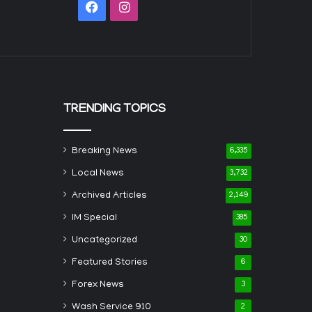
Facebook
Instagram
TRENDING TOPICS
Breaking News
6,335
Local News
3,732
Archived Articles
2,149
IM Special
385
Uncategorized
30
Featured Stories
6
Forex News
3
Wash Service 910
2