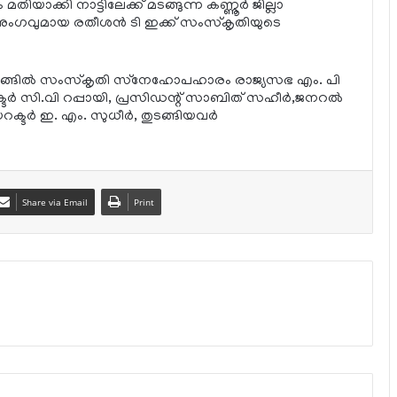
യാക്കി നാട്ടിലേക്ക് മടങ്ങുന്ന കണ്ണൂര്‍ ജില്ലാ
്റിഅംഗവുമായ രതീശന്‍ ടി ഇക്ക് സംസ്‌കൃതിയുടെ
്ങില്‍ സംസ്‌കൃതി സ്‌നേഹോപഹാരം രാജ്യസഭ എം. പി
്‍ സി.വി റപ്പായി, പ്രസിഡന്റ് സാബിത് സഹീര്‍,ജനറല്‍
്ടര്‍ ഇ. എം. സുധീര്‍, തുടങ്ങിയവര്‍
Share via Email
Print