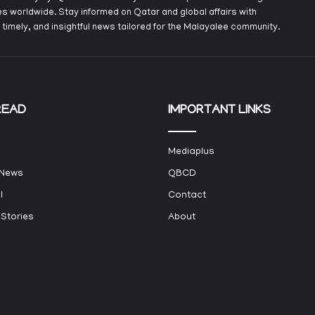
s worldwide. Stay informed on Qatar and global affairs with
 timely, and insightful news tailored for the Malayalee community.
READ
IMPORTANT LINKS
Mediaplus
 News
QBCD
l
Contact
 Stories
About