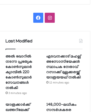
Facebook
Instagram
Last Modified
അല്‍ ഖോറില്‍
എടവനക്കാട് മഹല്ല്
നടന്ന പ്രത്യേക
അസോസിയേഷന്‍
കോണ്‍സുലാര്‍
സ്ഥാപക നേതാവ്
ക്യാമ്പില്‍ 220
റസാക്ക് മുല്ലക്കരയ്ക്ക്
കോണ്‍സുലാര്‍
യാത്രയയപ്പ് നല്‍കി
സേവനങ്ങള്‍
12 minutes ago
നല്‍കി
3 minutes ago
യാത്രക്കാര്‍ക്ക്
148,000-ലധികം
ഖത്തറിലേക്ക്
സന്ദര്‍ശകരെ