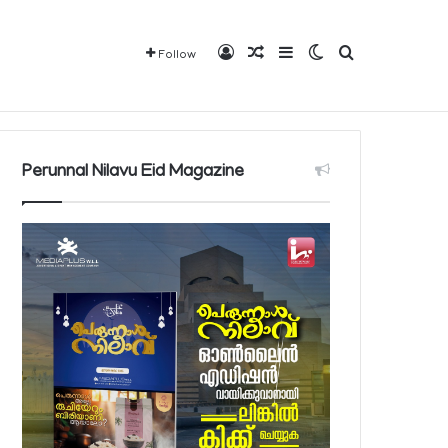
Log In
Random Article
Sidebar
Switch skin
Search for
Follow
വരാവുന്ന 140 നിയന്ത്രിത മരുന്നുകളുടെ പട്ടിക പ്രസിദ്ധീകരിച്ച് പൊതുജനാരോഗ്യ മന്ത്രാലയം
Mediaplus
QBCD
Contact
About
Perunnal Nilavu Eid Magazine