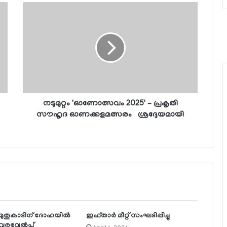
നടുമുറ്റം 'ഓണോത്സവം 2025' – പ്രകൃതി
സൗഹൃദ ഓണക്കളമത്സരം ശ്രദ്ദേയമായി
ുതുകാടിന് ദോഹയില്‍
ഇഫ്താര്‍ മീറ്റ് സംഘടിപ്പിച്ചു
വരവേല്‍പ്