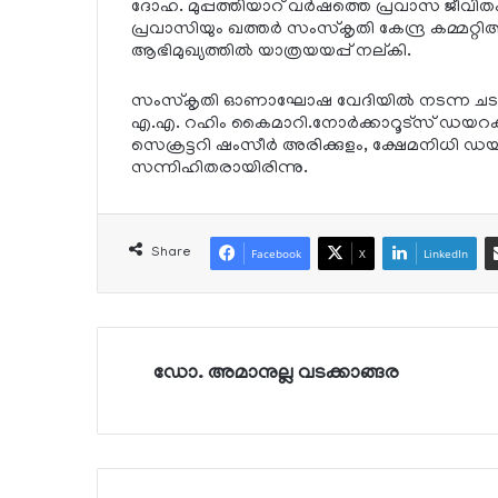
ദോഹ. മുപ്പത്തിയാറ് വര്‍ഷത്തെ പ്രവാസ ജീവിതം മതി
പ്രവാസിയും ഖത്തര്‍ സംസ്‌കൃതി കേന്ദ്ര കമ്മറ
ആഭിമുഖ്യത്തില്‍ യാത്രയയപ്പ് നല്കി.
സംസ്‌കൃതി ഓണാഘോഷ വേദിയില്‍ നടന്ന ചടങ
എ.എ. റഹിം കൈമാറി.നോര്‍ക്കാറൂട്‌സ് ഡയറക്ടര
സെക്രട്ടറി ഷംസീര്‍ അരിക്കുളം, ക്ഷേമനിധി ഡയറക
സന്നിഹിതരായിരിന്നു.
Share
Facebook
X
LinkedIn
ഡോ. അമാനുല്ല വടക്കാങ്ങര