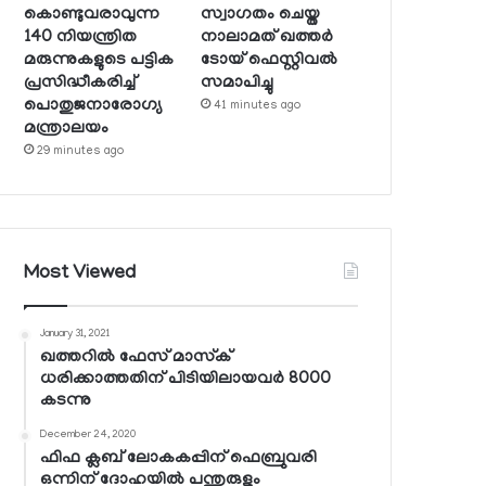
കൊണ്ടുവരാവുന്ന
സ്വാഗതം ചെയ്ത
140 നിയന്ത്രിത
നാലാമത് ഖത്തര്‍
മരുന്നുകളുടെ പട്ടിക
ടോയ് ഫെസ്റ്റിവല്‍
പ്രസിദ്ധീകരിച്ച്
സമാപിച്ചു
പൊതുജനാരോഗ്യ
41 minutes ago
മന്ത്രാലയം
29 minutes ago
Most Viewed
January 31, 2021
ഖത്തറില്‍ ഫേസ് മാസ്‌ക്
ധരിക്കാത്തതിന് പിടിയിലായവര്‍ 8000
കടന്നു
December 24, 2020
ഫിഫ ക്ലബ് ലോകകപ്പിന് ഫെബ്രുവരി
ഒന്നിന് ദോഹയില്‍ പന്തുരുളും