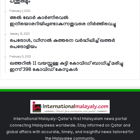
പന്തുരുളും
February 1, 2021
അല്‍ ഖോര്‍ കാര്‍ണിവെല്‍
ഇനിയൊരറിയിപ്പുണ്ടാകുന്നതുവരെ നിര്‍ത്തിവെച്ചു
January 31, 2021
പെട്രോള്‍, ഡീസല്‍ കുത്തനെ വര്‍ദ്ധിപ്പിച്ച് ഖത്തര്‍
പെട്രോളിയം
February 5, 2021
ഖത്തറില്‍ 11 വയസ്സുള്ള കുട്ടി കോവിഡ് ബാധിച്ച് മരിച്ചു
ഇന്ന് 398 കോവിഡ് കേസുകള്‍
International Malayaly: Qatar's first Malayalam news portal
connecting Malayalees worldwide. Stay informed on Qatar and
global affairs with accurate, timely, and insightful news tailored for
the Malayalee community.