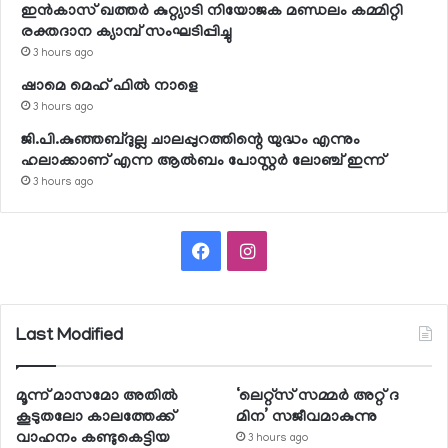
ഇന്‍കാസ് ഖത്തര്‍ കുറ്റ്യാടി നിയോജക മണ്ഡലം കമ്മിറ്റി
രക്തദാന ക്യാമ്പ് സംഘടിപ്പിച്ചു
3 hours ago
ഷാമെ മെഹ് ഫില്‍ നാളെ
3 hours ago
ജി.പി.കുഞ്ഞബ്ദുല്ല ചാലപ്പുറത്തിന്റെ യുദ്ധം എന്നും
ഹലാക്കാണ് എന്ന ആല്‍ബം പോസ്റ്റര്‍ ലോഞ്ച് ഇന്ന്
3 hours ago
Facebook
Instagram
Last Modified
മൂന്ന് മാസമോ അതില്‍
‘ലെറ്റ്‌സ് സമ്മര്‍ അറ്റ് ദ
കൂടുതലോ കാലത്തേക്ക്
മിന’ സജീവമാകുന്നു
വാഹനം കണ്ടുകെട്ടിയ
3 hours ago