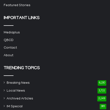
Featured Stories
IMPORTANT LINKS
Mediaplus
QBCD
Contact
About
TRENDING TOPICS
Breaking News
6,330
Local News
3,721
Archived Articles
2,149
IM Special
385