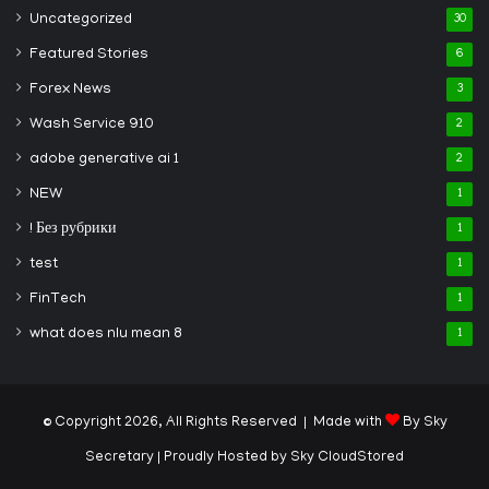
Uncategorized
30
Featured Stories
6
Forex News
3
Wash Service 910
2
adobe generative ai 1
2
NEW
1
! Без рубрики
1
test
1
FinTech
1
what does nlu mean 8
1
© Copyright 2026, All Rights Reserved | Made with
By Sky
Secretary
| Proudly Hosted by
Sky CloudStored