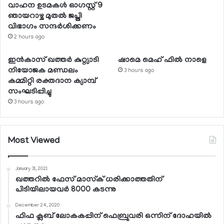
വാഹന ഉടമകള്‍ ഓഗസ്റ്റ് 9
ഞായറാഴ്ച മുതല്‍ ജപ്തി
വിഭാഗം സന്ദര്‍ശിക്കണം
2 hours ago
ഇന്‍കാസ് ഖത്തര്‍ കുറ്റ്യാടി
ഷാമെ മെഹ് ഫില്‍ നാളെ
നിയോജക മണ്ഡലം
3 hours ago
കമ്മിറ്റി രക്തദാന ക്യാമ്പ്
സംഘടിപ്പിച്ചു
3 hours ago
Most Viewed
January 31, 2021
ഖത്തറില്‍ ഫേസ് മാസ്‌ക് ധരിക്കാത്തതിന്
പിടിയിലായവര്‍ 8000 കടന്നു
December 24, 2020
ഫിഫ ക്ലബ് ലോകകപ്പിന് ഫെബ്രുവരി ഒന്നിന് ദോഹയില്‍