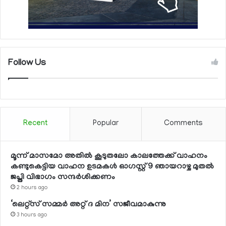
Follow Us
Recent
Popular
Comments
മൂന്ന് മാസമോ അതില്‍ കൂടുതലോ കാലത്തേക്ക് വാഹനം
കണ്ടുകെട്ടിയ വാഹന ഉടമകള്‍ ഓഗസ്റ്റ് 9 ഞായറാഴ്ച മുതല്‍
ജപ്തി വിഭാഗം സന്ദര്‍ശിക്കണം
2 hours ago
‘ലെറ്റ്‌സ് സമ്മര്‍ അറ്റ് ദ മിന’ സജീവമാകുന്നു
3 hours ago