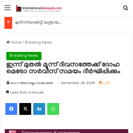
Menu
Se
മുനിസിപ്പാലിറ്റി മന്ത്രാലയത്തിന്റെ ബീച്ച് 974 ക്ലീനപ്പ് കാമ്പെയിന്‍ ഓഗസ്റ്റ് 7 ന്
Home
/
Breaking News
Breaking News
ഇന്ന് മുതല്‍ മൂന്ന് ദിവസത്തേക്ക് ദോഹ
മെട്രോ സര്‍വീസ് സമയം ദീര്‍ഘിപ്പിക്കും
ഡോ. അമാനുല്ല വടക്കാങ്ങര
November 28, 2025
1,137
Less than a minute
Facebook
X
LinkedIn
WhatsApp