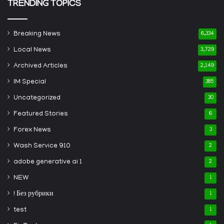
TRENDING TOPICS
Breaking News
6,334
Local News
3,729
Archived Articles
2,149
IM Special
385
Uncategorized
30
Featured Stories
6
Forex News
3
Wash Service 910
2
adobe generative ai 1
2
NEW
1
! Без рубрики
1
test
1