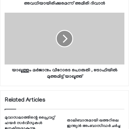
അവധിയായിരിക്കുമെന്ന് അമീരി ദിവാന്‍
യാഖൂത്തും മര്‍ജാനും വീറോടെ പൊരുതി , ട്രോഫിയില്‍
മുത്തമിട്ട് യാഖൂത്ത്
Related Articles
മുവാസലാത്തിന്റെ പ്രൈവറ്റ്
താലിബാനുമായി ഖത്തറിലെ
ഹയര്‍ സര്‍വീസുകള്‍
ഇന്ത്യന്‍ അംബാസിഡര്‍ ചര്‍ച്ച
ജനകീയമാകുന്നു