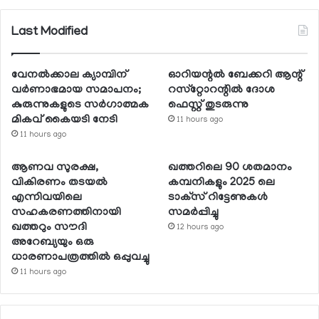
Last Modified
വേനല്‍ക്കാല ക്യാമ്പിന്
ഓറിയന്റല്‍ ബേക്കറി ആന്റ്
വര്‍ണാഭമായ സമാപനം;
റസ്‌റ്റോറന്റില്‍ ദോശ
കുരുന്നുകളുടെ സര്‍ഗാത്മക
ഫെസ്റ്റ് തുടരുന്നു
മികവ് കൈയടി നേടി
11 hours ago
11 hours ago
ആണവ സുരക്ഷ,
ഖത്തറിലെ 90 ശതമാനം
വികിരണം തടയല്‍
കമ്പനികളും 2025 ലെ
എന്നിവയിലെ
ടാക്‌സ് റിട്ടേണുകള്‍
സഹകരണത്തിനായി
സമര്‍പ്പിച്ചു
ഖത്തറും സൗദി
12 hours ago
അറേബ്യയും ഒരു
ധാരണാപത്രത്തില്‍ ഒപ്പുവച്ചു
11 hours ago