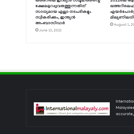
ഖത്തറിലെ ഇന്ത്യന്‍ സമൂഹത്തിന്റെ
2022ലെ ആദ്
ക്ഷേമമുറപ്പുവരുത്തുന്നതിന്
ഖത്തറിലെഹമ
സാധ്യമായ എല്ലാ നടപടികളും
എയര്‍പോര്‍ട
സ്വീകരിക്കും, ഇന്ത്യന്‍
മില്യണിലധിക
അംബാസിഡര്‍
August 1, 2
June 13, 2021
Internati
Malayalee
accurate,