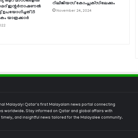
യ ആറ് മാസങ്ങളില്‍
റിലീജിയസ് കോംപ്ലക്‌സിലേക്കും
ദ് ഇന്റര്‍നാഷണല്‍
November 24, 2024
്ട് ഉപയോഗിച്ചത് 15
ം യാത്രക്കാര്‍
022
onal Malayaly: Qatar's first Malayalam news portal connecting
s worldwide. Stay informed on Qatar and global affairs with
 timely, and insightful news tailored for the Malayalee community.