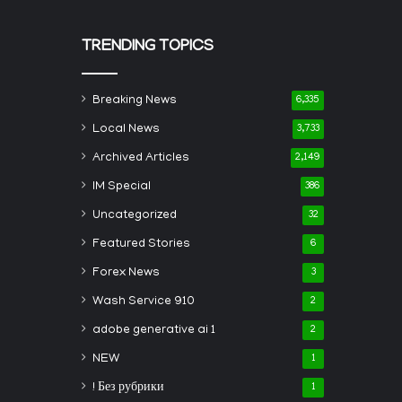
TRENDING TOPICS
Breaking News
6,335
Local News
3,733
Archived Articles
2,149
IM Special
386
Uncategorized
32
Featured Stories
6
Forex News
3
Wash Service 910
2
adobe generative ai 1
2
NEW
1
! Без рубрики
1