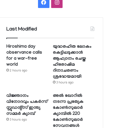
Facebook
Instagram
Last Modified
Hiroshima day
യുദ്ധരഹിത ലോകം
observance calls
കെട്ടിപ്പടുക്കാന്‍
for a war-free
ആഹ്വാനം ചെയ്ത
world
ഹിരോഷിമ
ദിനാചരണം
2 hours ago
ശ്രദ്ധേയമായി
3 hours ago
വിജ്ഞാനം
അല്‍ ഖോറില്‍
വിനോദവും പകര്‍ന്ന്
നടന്ന പ്രത്യേക
സ്റ്റുഡന്റ്‌സ് ഇന്ത്യ
കോണ്‍സുലാര്‍
സമ്മര്‍ ക്യാമ്പ്
ക്യാമ്പില്‍ 220
കോണ്‍സുലാര്‍
3 hours ago
സേവനങ്ങള്‍