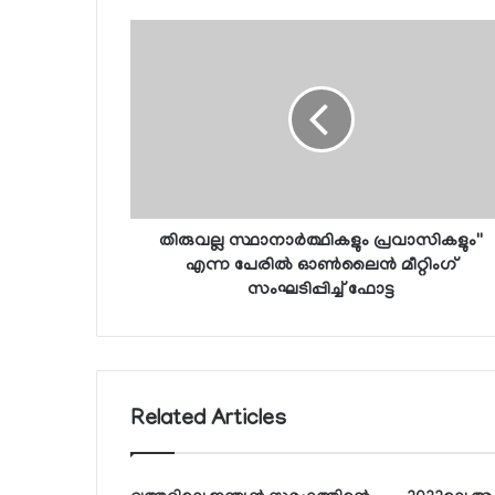
തിരുവല്ല സ്ഥാനാര്‍ത്ഥികളും പ്രവാസികളും''
എന്ന പേരില്‍ ഓണ്‍ലൈന്‍ മീറ്റിംഗ്
സംഘടിപ്പിച്ച് ഫോട്ട
Related Articles