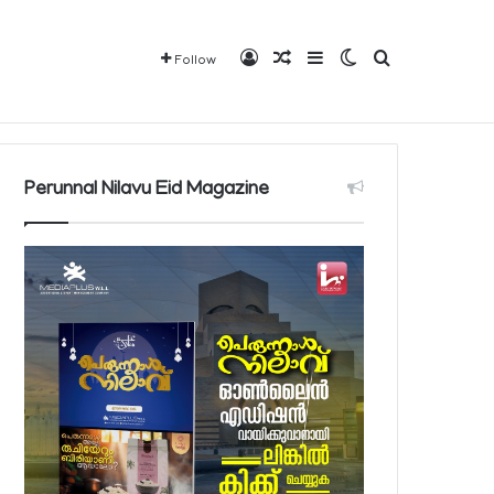
Log In
Random Article
Sidebar
Switch skin
Search for
Follow
വരാവുന്ന 140 നിയന്ത്രിത മരുന്നുകളുടെ പട്ടിക പ്രസിദ്ധീകരിച്ച് പൊതുജനാരോഗ്യ മന്ത്രാലയം
Mediaplus
QBCD
Contact
About
Perunnal Nilavu Eid Magazine