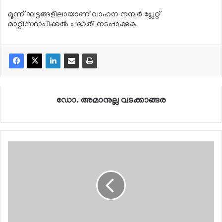
മൂന്ന് ഘട്ടങ്ങളിലായാണ് വാഹന നമ്പര്‍ പ്ലേറ്റ്
മാറ്റിസ്ഥാപിക്കല്‍ പദ്ധതി നടപ്പാക്കുക
ഡോ. അമാനുല്ല വടക്കാങ്ങര