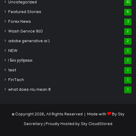
Uncategorized
30
Featured Stories
6
Forex News
3
Wash Service 910
2
adobe generative ai 1
2
NEW
1
! Без рубрики
1
test
1
FinTech
1
what does nlu mean 8
1
© Copyright 2026, All Rights Reserved | Made with
By Sky
Secretary
| Proudly Hosted by
Sky CloudStored