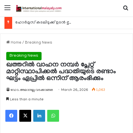
Menu
Se
ഹോര്‍മുസ് കടലിടുക്ക് ഉടന്‍ തുറന്നേക്കും
Home
/
Breaking News
Breaking News
ഖത്തറില്‍ വാഹന നമ്പര്‍ പ്ലേറ്റ്
മാറ്റിസ്ഥാപിക്കല്‍ പദ്ധതിയുടെ രണ്ടാം
ഘട്ടം ഏപ്രില്‍ ഒന്നിന് ആരംഭിക്കും
ഡോ. അമാനുല്ല വടക്കാങ്ങര
March 26, 2026
1,063
Less than a minute
Facebook
X
LinkedIn
WhatsApp