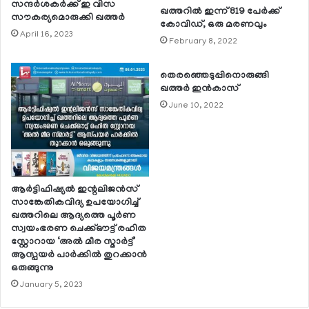
സന്ദര്‍ശകര്‍ക്ക് ഇ വിസ
ഖത്തറില്‍ ഇന്ന് 819 പേര്‍ക്ക്
സൗകര്യമൊരുക്കി ഖത്തര്‍
കോവിഡ്, ഒരു മരണവും
April 16, 2023
February 8, 2022
തെരഞ്ഞെടുപ്പിനൊരുങ്ങി
ഖത്തര്‍ ഇന്‍കാസ്
June 10, 2022
ആര്‍ട്ടിഫിഷ്യല്‍ ഇന്റലിജന്‍സ്
സാങ്കേതികവിദ്യ ഉപയോഗിച്ച്
ഖത്തറിലെ ആദ്യത്തെ പൂര്‍ണ
സ്വയംഭരണ ചെക്ക്ഔട്ട് രഹിത
സ്റ്റോറായ ‘അല്‍ മീര സ്മാര്‍ട്ട്’
ആസ്പയര്‍ പാര്‍ക്കില്‍ തുറക്കാന്‍
ഒരുങ്ങുന്നു
January 5, 2023