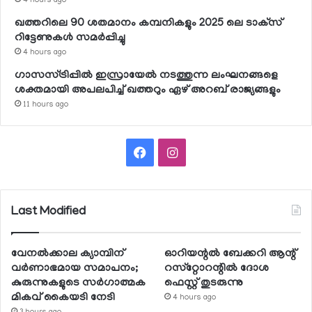
4 hours ago
ഖത്തറിലെ 90 ശതമാനം കമ്പനികളും 2025 ലെ ടാക്‌സ്
റിട്ടേണുകള്‍ സമര്‍പ്പിച്ചു
4 hours ago
ഗാസസ്ട്രിപ്പില്‍ ഇസ്രായേല്‍ നടത്തുന്ന ലംഘനങ്ങളെ
ശക്തമായി അപലപിച്ച് ഖത്തറും ഏഴ് അറബ് രാജ്യങ്ങളും
11 hours ago
Facebook
Instagram
Last Modified
വേനല്‍ക്കാല ക്യാമ്പിന്
ഓറിയന്റല്‍ ബേക്കറി ആന്റ്
വര്‍ണാഭമായ സമാപനം;
റസ്‌റ്റോറന്റില്‍ ദോശ
കുരുന്നുകളുടെ സര്‍ഗാത്മക
ഫെസ്റ്റ് തുടരുന്നു
മികവ് കൈയടി നേടി
4 hours ago