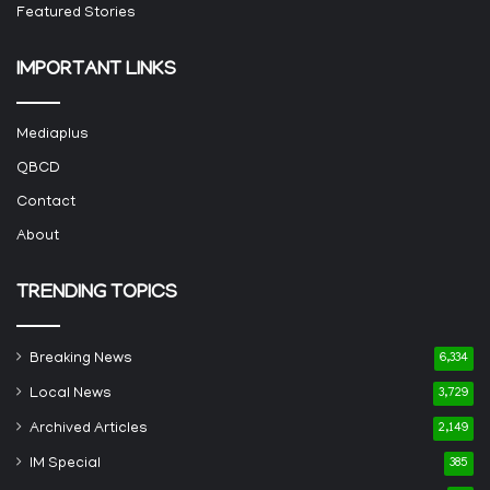
Featured Stories
IMPORTANT LINKS
Mediaplus
QBCD
Contact
About
TRENDING TOPICS
Breaking News
6,334
Local News
3,729
Archived Articles
2,149
IM Special
385