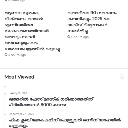
3 hours ago
ആണവ സുരക്ഷ,
ഖത്തറിലെ 90 ശതമാനം
വികിരണം തടയല്‍
കമ്പനികളും 2025 ലെ
എന്നിവയിലെ
ടാക്‌സ് റിട്ടേണുകള്‍
സഹകരണത്തിനായി
സമര്‍പ്പിച്ചു
ഖത്തറും സൗദി
4 hours ago
അറേബ്യയും ഒരു
ധാരണാപത്രത്തില്‍ ഒപ്പുവച്ചു
4 hours ago
Most Viewed
January 31, 2021
ഖത്തറില്‍ ഫേസ് മാസ്‌ക് ധരിക്കാത്തതിന്
പിടിയിലായവര്‍ 8000 കടന്നു
December 24, 2020
ഫിഫ ക്ലബ് ലോകകപ്പിന് ഫെബ്രുവരി ഒന്നിന് ദോഹയില്‍
പന്തുരുളും