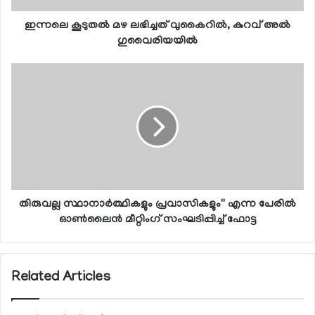
ഇന്നലെ കൂടുതല്‍ മഴ ലഭിച്ചത് വുകൈറില്‍, കുറവ് അല്‍
ഗുവൈരിയയില്‍
തിരുവല്ല സ്ഥാനാര്‍ത്ഥികളും പ്രവാസികളും'' എന്ന പേരില്‍
ഓണ്‍ലൈന്‍ മീറ്റിംഗ് സംഘടിപ്പിച്ച് ഫോട്ട
Related Articles