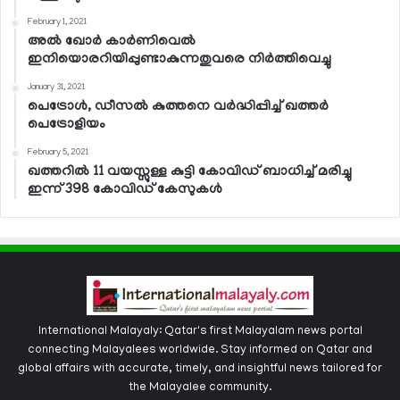
February 1, 2021
അല്‍ ഖോര്‍ കാര്‍ണിവെല്‍
ഇനിയൊരറിയിപ്പുണ്ടാകുന്നതുവരെ നിര്‍ത്തിവെച്ചു
January 31, 2021
പെട്രോള്‍, ഡീസല്‍ കുത്തനെ വര്‍ദ്ധിപ്പിച്ച് ഖത്തര്‍
പെട്രോളിയം
February 5, 2021
ഖത്തറില്‍ 11 വയസ്സുള്ള കുട്ടി കോവിഡ് ബാധിച്ച് മരിച്ചു
ഇന്ന് 398 കോവിഡ് കേസുകള്‍
International Malayaly: Qatar's first Malayalam news portal
connecting Malayalees worldwide. Stay informed on Qatar and
global affairs with accurate, timely, and insightful news tailored for
the Malayalee community.