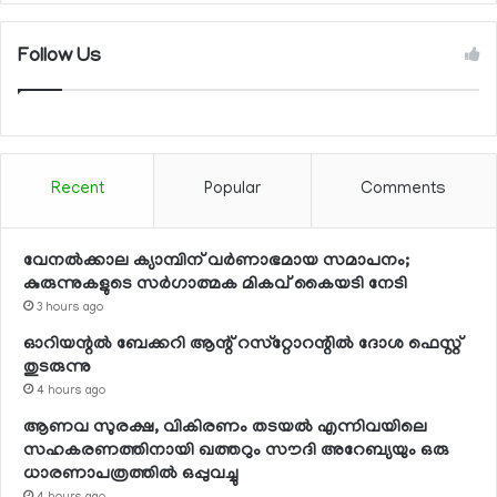
Follow Us
Recent
Popular
Comments
വേനല്‍ക്കാല ക്യാമ്പിന് വര്‍ണാഭമായ സമാപനം;
കുരുന്നുകളുടെ സര്‍ഗാത്മക മികവ് കൈയടി നേടി
3 hours ago
ഓറിയന്റല്‍ ബേക്കറി ആന്റ് റസ്‌റ്റോറന്റില്‍ ദോശ ഫെസ്റ്റ്
തുടരുന്നു
4 hours ago
ആണവ സുരക്ഷ, വികിരണം തടയല്‍ എന്നിവയിലെ
സഹകരണത്തിനായി ഖത്തറും സൗദി അറേബ്യയും ഒരു
ധാരണാപത്രത്തില്‍ ഒപ്പുവച്ചു