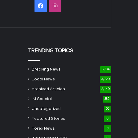
Facebook
Instagram
TRENDING TOPICS
Breaking News
6,334
Local News
3,729
Archived Articles
2,149
IM Special
385
Uncategorized
30
Featured Stories
6
Forex News
3