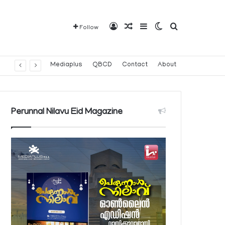
Log In
Random Article
Sidebar
Switch skin
Search for
Follow
Mediaplus
QBCD
Contact
About
Perunnal Nilavu Eid Magazine