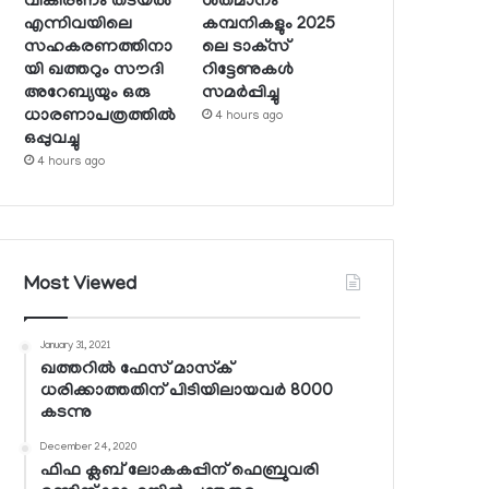
വികിരണം തടയല്‍
ശതമാനം
എന്നിവയിലെ
കമ്പനികളും 2025
സഹകരണത്തിനാ
ലെ ടാക്‌സ്
യി ഖത്തറും സൗദി
റിട്ടേണുകള്‍
അറേബ്യയും ഒരു
സമര്‍പ്പിച്ചു
ധാരണാപത്രത്തില്‍
4 hours ago
ഒപ്പുവച്ചു
4 hours ago
Most Viewed
January 31, 2021
ഖത്തറില്‍ ഫേസ് മാസ്‌ക്
ധരിക്കാത്തതിന് പിടിയിലായവര്‍ 8000
കടന്നു
December 24, 2020
ഫിഫ ക്ലബ് ലോകകപ്പിന് ഫെബ്രുവരി