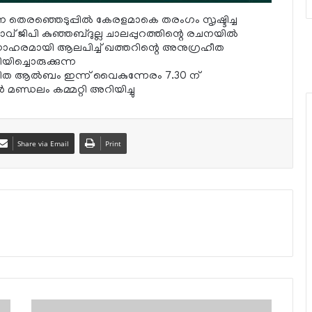
 തെരഞ്ഞെടുപ്പില്‍ കേരളമാകെ തരംഗം സൃഷ്ടിച്ച
് ജിപി കുഞ്ഞബ്ദുല്ല ചാലപ്പുറത്തിന്റെ രചനയില്‍
നോഹരമായി ആലപിച്ച് ഖത്തറിന്റെ അനുഗ്രഹീത
ച്ചൊരുക്കുന്ന
ഗീത ആല്‍ബം ഇന്ന് വൈകുന്നേരം 7.30 ന്
‍ മണ്ഡലം കമ്മറ്റി അറിയിച്ചു
Share via Email
Print