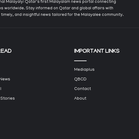
onal Malayaly: Qatar's first Malayalam news portal connecting
s worldwide. Stay informed on Qatar and global affairs with
 timely, and insightful news tailored for the Malayalee community.
READ
IMPORTANT LINKS
Mediaplus
 News
QBCD
l
Contact
 Stories
About