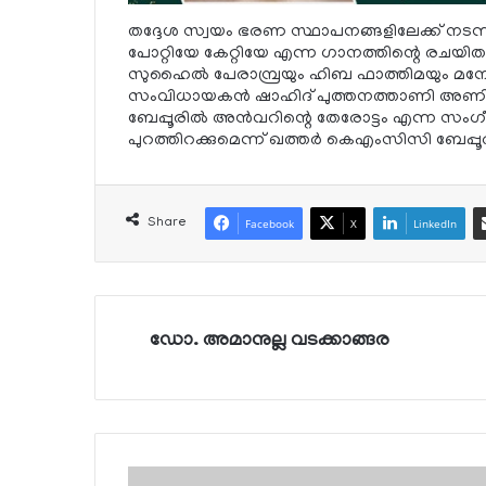
തദ്ദേശ സ്വയം ഭരണ സ്ഥാപനങ്ങളിലേക്ക് നടന്ന
പോറ്റിയേ കേറ്റിയേ എന്ന ഗാനത്തിന്റെ രചയിതാവ
സുഹൈല്‍ പേരാമ്പ്രയും ഹിബ ഫാത്തിമയും മ
സംവിധായകന്‍ ഷാഹിദ് പുത്തനത്താണി അണിയി
ബേപ്പൂരില്‍ അന്‍വറിന്റെ തേരോട്ടം എന്ന സം
പുറത്തിറക്കുമെന്ന് ഖത്തര്‍ കെഎംസിസി ബേപ്പൂര്
Share
Facebook
X
LinkedIn
ഡോ. അമാനുല്ല വടക്കാങ്ങര