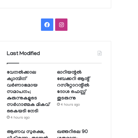
Facebook
Instagram
Last Modified
വേനല്‍ക്കാല
ഓറിയന്റല്‍
ക്യാമ്പിന്
ബേക്കറി ആന്റ്
വര്‍ണാഭമായ
റസ്‌റ്റോറന്റില്‍
സമാപനം;
ദോശ ഫെസ്റ്റ്
കുരുന്നുകളുടെ
തുടരുന്നു
സര്‍ഗാത്മക മികവ്
4 hours ago
കൈയടി നേടി
4 hours ago
ആണവ സുരക്ഷ,
ഖത്തറിലെ 90