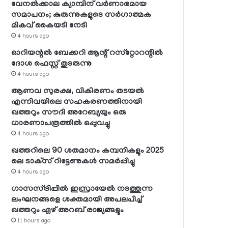
വേനല്‍ക്കാല ക്യാമ്പിന് വര്‍ണാഭമായ
സമാപനം; കുരുന്നുകളുടെ സര്‍ഗാത്മക
മികവ് കൈയടി നേടി
4 hours ago
ഓറിയന്റല്‍ ബേക്കറി ആന്റ് റസ്‌റ്റോറന്റില്‍
ദോശ ഫെസ്റ്റ് തുടരുന്നു
4 hours ago
ആണവ സുരക്ഷ, വികിരണം തടയല്‍
എന്നിവയിലെ സഹകരണത്തിനായി
ഖത്തറും സൗദി അറേബ്യയും ഒരു
ധാരണാപത്രത്തില്‍ ഒപ്പുവച്ചു
4 hours ago
ഖത്തറിലെ 90 ശതമാനം കമ്പനികളും 2025
ലെ ടാക്‌സ് റിട്ടേണുകള്‍ സമര്‍പ്പിച്ചു
4 hours ago
ഗാസസ്ട്രിപ്പില്‍ ഇസ്രായേല്‍ നടത്തുന്ന
ലംഘനങ്ങളെ ശക്തമായി അപലപിച്ച്
ഖത്തറും ഏഴ് അറബ് രാജ്യങ്ങളും
11 hours ago