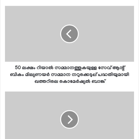
50 ലക്ഷം റിയാല്‍ സമ്മാനത്തുകയുള്ള സേവ് ആന്റ്
ബികം മില്യണയര്‍ സമ്മാന നറുക്കെടുപ്പ് പദ്ധതിയുമായി
ഖത്തറിലെ കൊമേര്‍ഷ്യല്‍ ബാങ്ക്