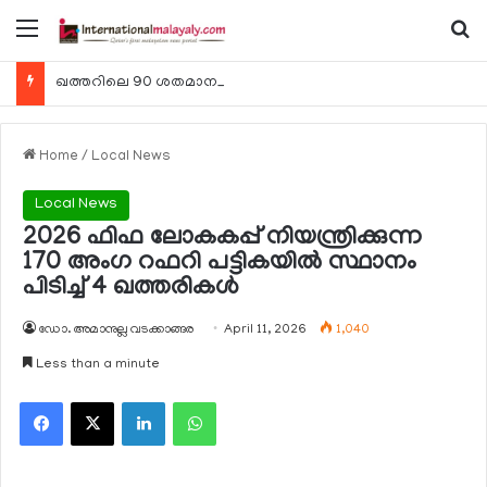
Menu
Se
ഖത്തറിലെ 90 ശതമാനം കമ്പനികളും 2025 ലെ ടാക്‌സ് റിട്ടേണുകള്‍ സമര്‍പ്പിച്ചു
Home
/
Local News
Local News
2026 ഫിഫ ലോകകപ്പ് നിയന്ത്രിക്കുന്ന
170 അംഗ റഫറി പട്ടികയില്‍ സ്ഥാനം
പിടിച്ച് 4 ഖത്തരികള്‍
ഡോ. അമാനുല്ല വടക്കാങ്ങര
April 11, 2026
1,040
Less than a minute
Facebook
X
LinkedIn
WhatsApp