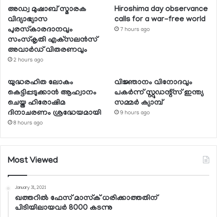
അഡ്വ മുഷാബ് സ്മാരക
Hiroshima day observance
വിദ്യാഭ്യാസ
calls for a war-free world
പുരസ്‌കാരദാനവും
7 hours ago
സംസ്‌കൃതി എക്‌സലന്‍സ്
അവാര്‍ഡ് വിതരണവും
2 hours ago
യുദ്ധരഹിത ലോകം
വിജ്ഞാനം വിനോദവും
കെട്ടിപ്പടുക്കാന്‍ ആഹ്വാനം
പകര്‍ന്ന് സ്റ്റുഡന്റ്‌സ് ഇന്ത്യ
ചെയ്ത ഹിരോഷിമ
സമ്മര്‍ ക്യാമ്പ്
ദിനാചരണം ശ്രദ്ധേയമായി
9 hours ago
8 hours ago
Most Viewed
January 31, 2021
ഖത്തറില്‍ ഫേസ് മാസ്‌ക് ധരിക്കാത്തതിന്
പിടിയിലായവര്‍ 8000 കടന്നു