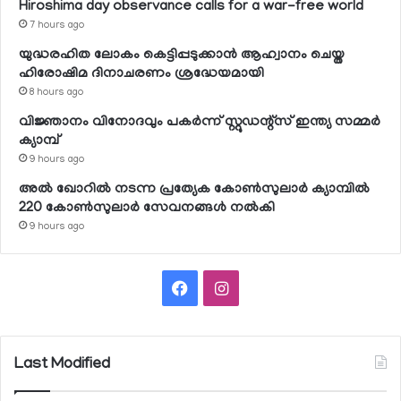
Hiroshima day observance calls for a war-free world
7 hours ago
യുദ്ധരഹിത ലോകം കെട്ടിപ്പടുക്കാന്‍ ആഹ്വാനം ചെയ്ത
ഹിരോഷിമ ദിനാചരണം ശ്രദ്ധേയമായി
8 hours ago
വിജ്ഞാനം വിനോദവും പകര്‍ന്ന് സ്റ്റുഡന്റ്‌സ് ഇന്ത്യ സമ്മര്‍
ക്യാമ്പ്
9 hours ago
അല്‍ ഖോറില്‍ നടന്ന പ്രത്യേക കോണ്‍സുലാര്‍ ക്യാമ്പില്‍
220 കോണ്‍സുലാര്‍ സേവനങ്ങള്‍ നല്‍കി
9 hours ago
Facebook
Instagram
Last Modified