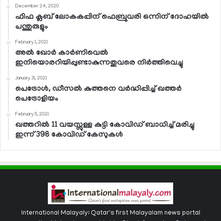
December 24, 2020
ഫിഫ ക്ലബ് ലോകകപ്പിന് ഫെബ്രുവരി ഒന്നിന് ദോഹയില്‍
പന്തുരുളും
February 1, 2021
അല്‍ ഖോര്‍ കാര്‍ണിവെല്‍
ഇനിയൊരറിയിപ്പുണ്ടാകുന്നതുവരെ നിര്‍ത്തിവെച്ചു
January 31, 2021
പെട്രോള്‍, ഡീസല്‍ കുത്തനെ വര്‍ദ്ധിപ്പിച്ച് ഖത്തര്‍
പെട്രോളിയം
February 5, 2021
ഖത്തറില്‍ 11 വയസ്സുള്ള കുട്ടി കോവിഡ് ബാധിച്ച് മരിച്ചു
ഇന്ന് 398 കോവിഡ് കേസുകള്‍
International Malayaly: Qatar's first Malayalam news portal