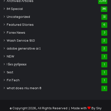
Archived Articles
2,149
IM Special
386
Uncategorized
32
Featured Stories
6
Forex News
3
Wash Service 910
2
adobe generative ai 1
2
NEW
1
! Без рубрики
1
test
1
FinTech
1
what does nlu mean 8
1
© Copyright 2026, All Rights Reserved | Made with
By Sky