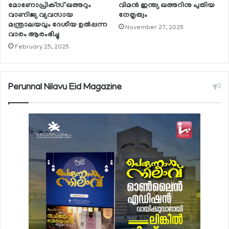
മോണോപ്രിക്‌സ് ഖത്തറും
വിമന്‍ ഇന്ത്യ ഖത്തറിനു പുതിയ
വാണിജ്യ വ്യവസായ
നേതൃത്വം
മന്ത്രാലയവും ദേശീയ ഉല്‍പ്പന്ന
November 27, 2025
വാരം ആരംഭിച്ചു
February 25, 2025
Perunnal Nilavu Eid Magazine