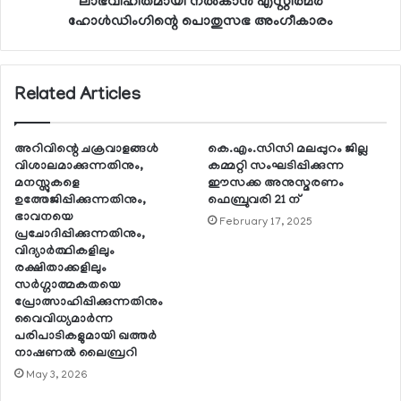
ലാഭവിഹിതമായി നല്‍കാന്‍ എസ്റ്റിത്മര്‍
ഹോള്‍ഡിംഗിന്റെ പൊതുസഭ അംഗീകാരം
Related Articles
അറിവിന്റെ ചക്രവാളങ്ങള്‍
കെ.എം.സിസി മലപ്പുറം ജില്ല
വിശാലമാക്കുന്നതിനും,
കമ്മറ്റി സംഘടിപ്പിക്കുന്ന
മനസ്സുകളെ
ഈസക്ക അനുസ്മരണം
ഉത്തേജിപ്പിക്കുന്നതിനും,
ഫെബ്രുവരി 21 ന്
ഭാവനയെ
February 17, 2025
പ്രചോദിപ്പിക്കുന്നതിനും,
വിദ്യാര്‍ത്ഥികളിലും
രക്ഷിതാക്കളിലും
സര്‍ഗ്ഗാത്മകതയെ
പ്രോത്സാഹിപ്പിക്കുന്നതിനും
വൈവിധ്യമാര്‍ന്ന
പരിപാടികളുമായി ഖത്തര്‍
നാഷണല്‍ ലൈബ്രറി
May 3, 2026