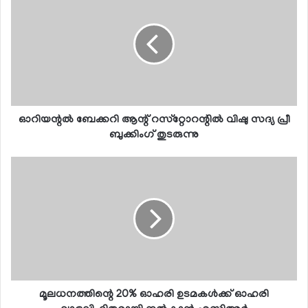
ഓറിയന്റല്‍ ബേക്കറി ആന്റ് റസ്‌റ്റോറന്റില്‍ വിഷു സദ്യ പ്രീ
ബുക്കിംഗ് തുടരുന്നു
മൂലധനത്തിന്റെ 20% ഓഹരി ഉടമകള്‍ക്ക് ഓഹരി