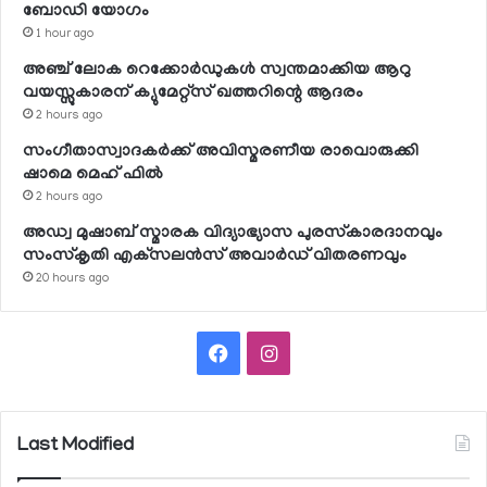
ബോഡി യോഗം
1 hour ago
അഞ്ച് ലോക റെക്കോര്‍ഡുകള്‍ സ്വന്തമാക്കിയ ആറു
വയസ്സുകാരന് ക്യുമേറ്റ്‌സ് ഖത്തറിന്റെ ആദരം
2 hours ago
സംഗീതാസ്വാദകര്‍ക്ക് അവിസ്മരണീയ രാവൊരുക്കി
ഷാമെ മെഹ് ഫില്‍
2 hours ago
അഡ്വ മുഷാബ് സ്മാരക വിദ്യാഭ്യാസ പുരസ്‌കാരദാനവും
സംസ്‌കൃതി എക്‌സലന്‍സ് അവാര്‍ഡ് വിതരണവും
20 hours ago
Facebook
Instagram
Last Modified