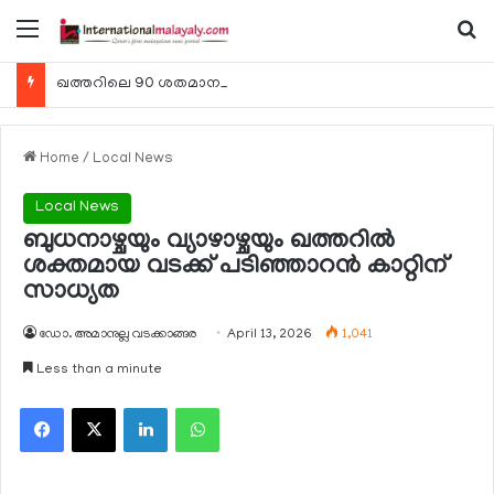
Menu
Se
ഖത്തറിലെ 90 ശതമാനം കമ്പനികളും 2025 ലെ ടാക്‌സ് റിട്ടേണുകള്‍ സമര്‍പ്പിച്ചു
Home
/
Local News
Local News
ബുധനാഴ്ചയും വ്യാഴാഴ്ചയും ഖത്തറില്‍
ശക്തമായ വടക്ക് പടിഞ്ഞാറന്‍ കാറ്റിന്
സാധ്യത
ഡോ. അമാനുല്ല വടക്കാങ്ങര
April 13, 2026
1,041
Less than a minute
Facebook
X
LinkedIn
WhatsApp