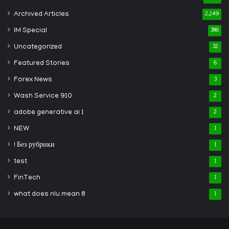
Archived Articles
2,149
IM Special
386
Uncategorized
32
Featured Stories
6
Forex News
3
Wash Service 910
2
adobe generative ai 1
2
NEW
1
! Без рубрики
1
test
1
FinTech
1
what does nlu mean 8
1