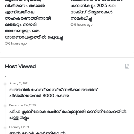
വികിരണം തടയല്‍
കമ്പനികളും 2025 ലെ
എന്നിവയിലെ
ടാക്‌സ് റിട്ടേണുകള്‍
സഹകരണത്തിനായി
സമര്‍പ്പിച്ചു
ഖത്തറും സൗദി
6 hours ago
അറേബ്യയും ഒരു
ധാരണാപത്രത്തില്‍ ഒപ്പുവച്ചു
6 hours ago
Most Viewed
January 31, 2021
ഖത്തറില്‍ ഫേസ് മാസ്‌ക് ധരിക്കാത്തതിന്
പിടിയിലായവര്‍ 8000 കടന്നു
December 24, 2020
ഫിഫ ക്ലബ് ലോകകപ്പിന് ഫെബ്രുവരി ഒന്നിന് ദോഹയില്‍
പന്തുരുളും
February 1, 2021
അല്‍ ഖോര്‍ കാര്‍ണിവെല്‍