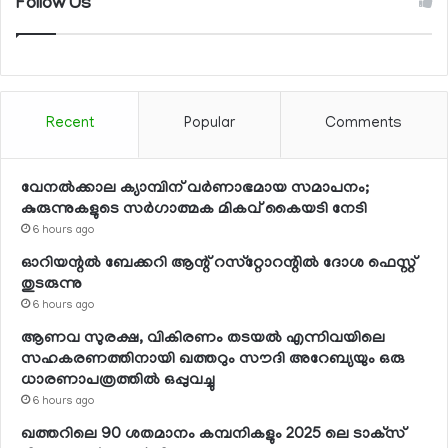
Follow Us
Recent
Popular
Comments
വേനല്‍ക്കാല ക്യാമ്പിന് വര്‍ണാഭമായ സമാപനം;
കുരുന്നുകളുടെ സര്‍ഗാത്മക മികവ് കൈയടി നേടി
6 hours ago
ഓറിയന്റല്‍ ബേക്കറി ആന്റ് റസ്‌റ്റോറന്റില്‍ ദോശ ഫെസ്റ്റ്
തുടരുന്നു
6 hours ago
ആണവ സുരക്ഷ, വികിരണം തടയല്‍ എന്നിവയിലെ
സഹകരണത്തിനായി ഖത്തറും സൗദി അറേബ്യയും ഒരു
ധാരണാപത്രത്തില്‍ ഒപ്പുവച്ചു
6 hours ago
ഖത്തറിലെ 90 ശതമാനം കമ്പനികളും 2025 ലെ ടാക്‌സ്