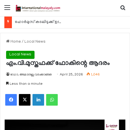
Menu
Se
ഹോര്‍മുസ് കടലിടുക്ക് ഉടന്‍ തുറന്നേക്കും
Home
/
Local News
Local News
എം.വി.മുസ്തഫക്ക് ഫോകിന്റെ ആദരം
ഡോ. അമാനുല്ല വടക്കാങ്ങര
April 25, 2026
1,046
Less than a minute
Facebook
X
LinkedIn
WhatsApp