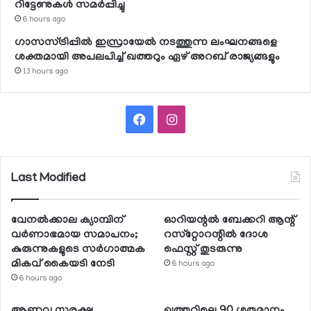
റിട്ടേണുകള്‍ സമര്‍പ്പിച്ചു
6 hours ago
ഗാസസ്ട്രിപ്പില്‍ ഇസ്രായേല്‍ നടത്തുന്ന ലംഘനങ്ങളെ
ശക്തമായി അപലപിച്ച് ഖത്തറും ഏഴ് അറബ് രാജ്യങ്ങളും
13 hours ago
Facebook
Instagram
Last Modified
വേനല്‍ക്കാല ക്യാമ്പിന്
ഓറിയന്റല്‍ ബേക്കറി ആന്റ്
വര്‍ണാഭമായ സമാപനം;
റസ്‌റ്റോറന്റില്‍ ദോശ
കുരുന്നുകളുടെ സര്‍ഗാത്മക
ഫെസ്റ്റ് തുടരുന്നു
മികവ് കൈയടി നേടി
6 hours ago
6 hours ago
ആണവ സുരക്ഷ,
ഖത്തറിലെ 90 ശതമാനം