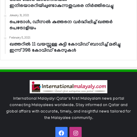
ഇനിയൊരറിയിപ്പുണ്ടാകുന്നതുവരെ നിര്‍ത്തിവെച്ചു
January 31, 2021
പെട്രോള്‍, ഡീസല്‍ കുത്തനെ വര്‍ദ്ധിപ്പിച്ച് ഖത്തര്‍
പെട്രോളിയം
February 5, 2021
ഖത്തറില്‍ 11 വയസ്സുള്ള കുട്ടി കോവിഡ് ബാധിച്ച് മരിച്ചു
ഇന്ന് 398 കോവിഡ് കേസുകള്‍
International Malayaly: Qatar's first Malayalam news portal
connecting Malayalees worldwide. Stay informed on Qatar and
global affairs with accurate, timely, and insightful news tailored for
the Malayalee community.
Facebook
Instagram