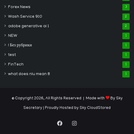
Forex News
3
Wash Service 910
2
adobe generative ai 1
2
NEW
1
! Без рубрики
1
test
1
FinTech
1
what does nlu mean 8
1
© Copyright 2026, All Rights Reserved | Made with
By Sky
Secretary
| Proudly Hosted by
Sky CloudStored
Facebook
Instagram