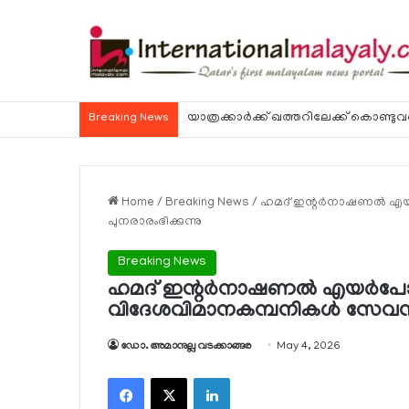
Breaking News
Home
/
Breaking News
/
ഹമദ് ഇന്റര്‍നാഷണല്‍ എയര
പുനരാരംഭിക്കുന്നു
Breaking News
ഹമദ് ഇന്റര്‍നാഷണല്‍ എയര്‍പോര്‍ട
വിദേശവിമാനകമ്പനികള്‍ സേവനം 
ഡോ. അമാനുല്ല വടക്കാങ്ങര
May 4, 2026
Facebook
X
LinkedIn