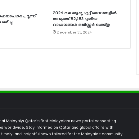
2024 ലെ ആദ്യ എട്ട് മാസങ്ങളില്‍
ാഹനാപകടം, മൂന്ന്
രാജ്യത്ത് 62,163 പുതിയ
രിച്ചു
വാഹനങ്ങള്‍ രജിസ്റ്റര്‍ ചെയ്തു
2
December 31, 2024
onal Malayaly: Qatar's first Malayalam news portal connecting
s worldwide. Stay informed on Qatar and global affairs with
 timely, and insightful news tailored for the Malayalee community.