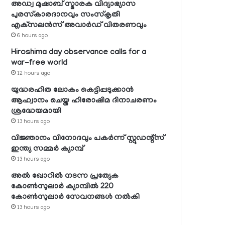
അഡ്വ മുഷാബ് സ്മാരക വിദ്യാഭ്യാസ
പുരസ്‌കാരദാനവും സംസ്‌കൃതി
എക്‌സലന്‍സ് അവാര്‍ഡ് വിതരണവും
6 hours ago
Hiroshima day observance calls for a
war-free world
12 hours ago
യുദ്ധരഹിത ലോകം കെട്ടിപ്പടുക്കാന്‍
ആഹ്വാനം ചെയ്ത ഹിരോഷിമ ദിനാചരണം
ശ്രദ്ധേയമായി
13 hours ago
വിജ്ഞാനം വിനോദവും പകര്‍ന്ന് സ്റ്റുഡന്റ്‌സ്
ഇന്ത്യ സമ്മര്‍ ക്യാമ്പ്
13 hours ago
അല്‍ ഖോറില്‍ നടന്ന പ്രത്യേക
കോണ്‍സുലാര്‍ ക്യാമ്പില്‍ 220
കോണ്‍സുലാര്‍ സേവനങ്ങള്‍ നല്‍കി
13 hours ago