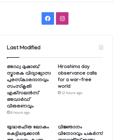
Facebook
Instagram
Last Modified
അഡ്വ മുഷാബ്
Hiroshima day
സ്മാരക വിദ്യാഭ്യാസ
observance calls
പുരസ്‌കാരദാനവും
for a war-free
സംസ്‌കൃതി
world
എക്‌സലന്‍സ്
12 hours ago
അവാര്‍ഡ്
വിതരണവും
6 hours ago
യുദ്ധരഹിത ലോകം
വിജ്ഞാനം
കെട്ടിപ്പടുക്കാന്‍
വിനോദവും പകര്‍ന്ന്