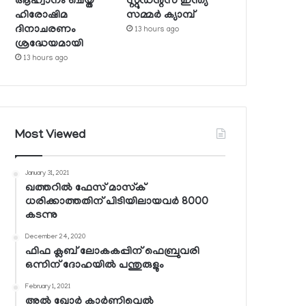
ആഹ്വാനം ചെയ്ത
സ്റ്റുഡന്റ്‌സ് ഇന്ത്യ
ഹിരോഷിമ
സമ്മര്‍ ക്യാമ്പ്
ദിനാചരണം
13 hours ago
ശ്രദ്ധേയമായി
13 hours ago
Most Viewed
January 31, 2021
ഖത്തറില്‍ ഫേസ് മാസ്‌ക്
ധരിക്കാത്തതിന് പിടിയിലായവര്‍ 8000
കടന്നു
December 24, 2020
ഫിഫ ക്ലബ് ലോകകപ്പിന് ഫെബ്രുവരി
ഒന്നിന് ദോഹയില്‍ പന്തുരുളും
February 1, 2021
അല്‍ ഖോര്‍ കാര്‍ണിവെല്‍