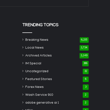
TRENDING TOPICS
Breaking News
6,335
Local News
3,734
Archived Articles
2,149
IM Special
386
Uncategorized
32
Featured Stories
6
Forex News
3
Wash Service 910
2
adobe generative ai 1
2