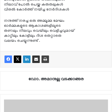
നിലാവ് പോൽ പെയ്ത കരുതലുകൾ
വിരൽ കോർത്ത് നയിച്ച നേർദിശകൾ
നനുത്ത് നരച്ച ഒരു അമ്മൂമ്മ മേഘം
ഓർമ്മകളുടെ ആകാശങ്ങളിലൂടെ
തണലും നിലവും വെയിലും വെളിച്ചവുമായ്
കാറ്റിലും കോളിലും ദിശ തെറ്റാതെ
വലയം ചെയ്യുന്നുണ്ട് .
ഡോ. അമാനുല്ല വടക്കാങ്ങര