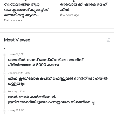
സ്വന്തമാക്കിയ ആറു
രാവൊരുക്കി ഷാമെ മെഹ്
വയസ്സുകാരന് ക്യുമേറ്റ്‌സ്
ഫില്‍
ഖത്തറിന്റെ ആദരം
4 hours ago
4 hours ago
Most Viewed
January 31, 2021
ഖത്തറില്‍ ഫേസ് മാസ്‌ക് ധരിക്കാത്തതിന്
പിടിയിലായവര്‍ 8000 കടന്നു
December 24, 2020
ഫിഫ ക്ലബ് ലോകകപ്പിന് ഫെബ്രുവരി ഒന്നിന് ദോഹയില്‍
പന്തുരുളും
February 1, 2021
അല്‍ ഖോര്‍ കാര്‍ണിവെല്‍
ഇനിയൊരറിയിപ്പുണ്ടാകുന്നതുവരെ നിര്‍ത്തിവെച്ചു
January 31, 2021