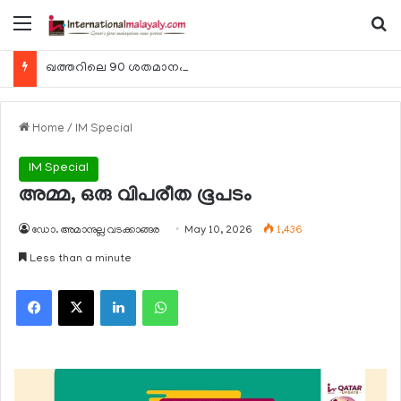
Menu
Se
ഖത്തറിലെ 90 ശതമാനം കമ്പനികളും 2025 ലെ ടാക്‌സ് റിട്ടേണുകള്‍ സമര്‍പ്പിച്ചു
Home
/
IM Special
IM Special
അമ്മ, ഒരു വിപരീത ഭൂപടം
ഡോ. അമാനുല്ല വടക്കാങ്ങര
May 10, 2026
1,436
Less than a minute
Facebook
X
LinkedIn
WhatsApp