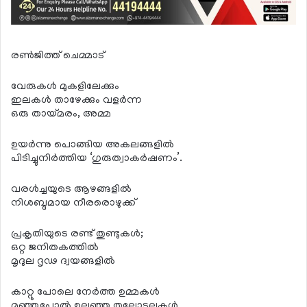
രൺജിത്ത് ചെമ്മാട്
വേരുകൾ മുകളിലേക്കും
ഇലകൾ താഴേക്കും വളർന്ന
ഒരു തായ്മരം, അമ്മ
ഉയർന്നു പൊങ്ങിയ അകലങ്ങളിൽ
പിടിച്ചുനിർത്തിയ ‘ഗുരുത്വാകർഷണം’.
വരൾച്ചയുടെ ആഴങ്ങളിൽ
നിശബ്ദമായ നീരരൊഴുക്ക്
പ്രകൃതിയുടെ രണ്ട് തുണ്ടുകൾ;
ഒറ്റ ജനിതകത്തിൽ
മൃദുല ദൃഢ ദ്വയങ്ങളിൽ
കാറ്റു പോലെ നേർത്ത ഉമ്മകൾ
മഞ്ഞുപോൽ ഉലഞ്ഞ തലോടലുകൾ