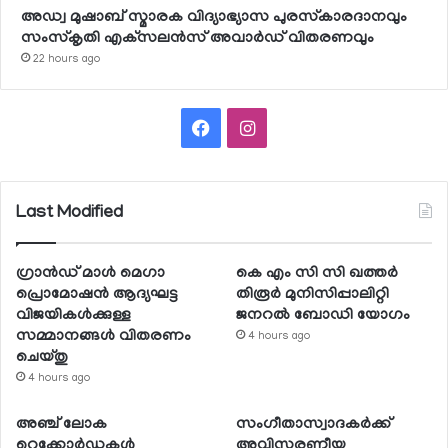
അഡ്വ മുഷാബ് സ്മാരക വിദ്യാഭ്യാസ പുരസ്‌കാരദാനവും
സംസ്‌കൃതി എക്‌സലന്‍സ് അവാര്‍ഡ് വിതരണവും
22 hours ago
Facebook
Instagram
Last Modified
ഗ്രാന്‍ഡ് മാള്‍ മെഗാ
കെ എം സി സി ഖത്തര്‍
പ്രൊമോഷന്‍ ആദ്യഘട്ട
തിരൂര്‍ മുനിസിപ്പാലിറ്റി
വിജയികള്‍ക്കുള്ള
ജനറല്‍ ബോഡി യോഗം
സമ്മാനങ്ങള്‍ വിതരണം
4 hours ago
ചെയ്തു
4 hours ago
അഞ്ച് ലോക
സംഗീതാസ്വാദകര്‍ക്ക്
റെക്കോര്‍ഡുകള്‍
അവിസ്മരണീയ