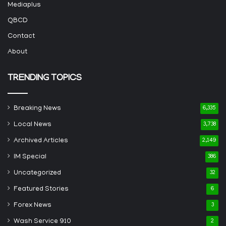
Mediaplus
QBCD
Contact
About
TRENDING TOPICS
Breaking News
6,335
Local News
3,738
Archived Articles
2,149
IM Special
386
Uncategorized
32
Featured Stories
6
Forex News
3
Wash Service 910
2