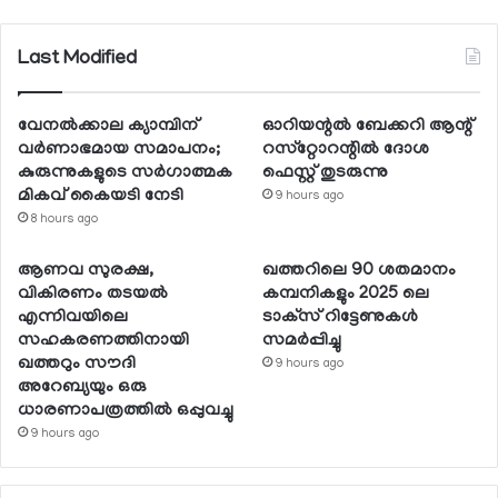
Last Modified
വേനല്‍ക്കാല ക്യാമ്പിന്
ഓറിയന്റല്‍ ബേക്കറി ആന്റ്
വര്‍ണാഭമായ സമാപനം;
റസ്‌റ്റോറന്റില്‍ ദോശ
കുരുന്നുകളുടെ സര്‍ഗാത്മക
ഫെസ്റ്റ് തുടരുന്നു
മികവ് കൈയടി നേടി
9 hours ago
8 hours ago
ആണവ സുരക്ഷ,
ഖത്തറിലെ 90 ശതമാനം
വികിരണം തടയല്‍
കമ്പനികളും 2025 ലെ
എന്നിവയിലെ
ടാക്‌സ് റിട്ടേണുകള്‍
സഹകരണത്തിനായി
സമര്‍പ്പിച്ചു
ഖത്തറും സൗദി
9 hours ago
അറേബ്യയും ഒരു
ധാരണാപത്രത്തില്‍ ഒപ്പുവച്ചു
9 hours ago