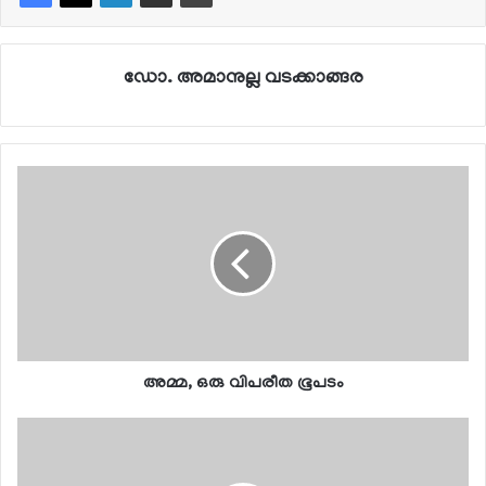
ഡോ. അമാനുല്ല വടക്കാങ്ങര
അമ്മ, ഒരു വിപരീത ഭൂപടം