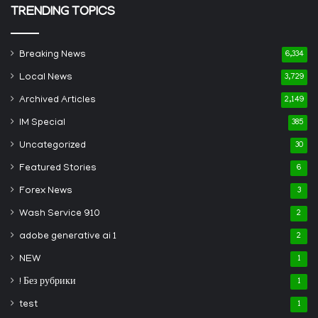
TRENDING TOPICS
Breaking News
6,334
Local News
3,729
Archived Articles
2,149
IM Special
385
Uncategorized
30
Featured Stories
6
Forex News
3
Wash Service 910
2
adobe generative ai 1
2
NEW
1
! Без рубрики
1
test
1