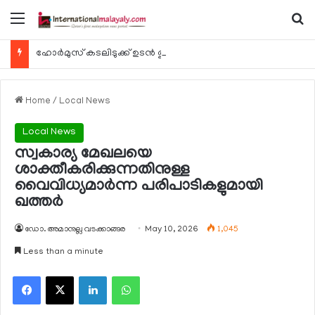
Menu
Se
ഹോര്‍മുസ് കടലിടുക്ക് ഉടന്‍ തുറന്നേക്കും
Home
/
Local News
Local News
സ്വകാര്യ മേഖലയെ
ശാക്തീകരിക്കുന്നതിനുള്ള
വൈവിധ്യമാര്‍ന്ന പരിപാടികളുമായി
ഖത്തര്‍
ഡോ. അമാനുല്ല വടക്കാങ്ങര
May 10, 2026
1,045
Less than a minute
Facebook
X
LinkedIn
WhatsApp