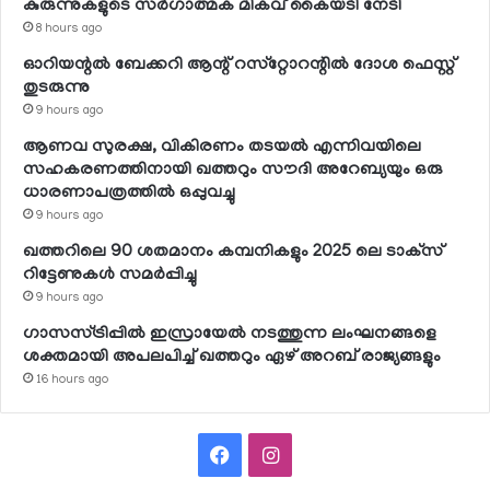
കുരുന്നുകളുടെ സര്‍ഗാത്മക മികവ് കൈയടി നേടി
8 hours ago
ഓറിയന്റല്‍ ബേക്കറി ആന്റ് റസ്‌റ്റോറന്റില്‍ ദോശ ഫെസ്റ്റ്
തുടരുന്നു
9 hours ago
ആണവ സുരക്ഷ, വികിരണം തടയല്‍ എന്നിവയിലെ
സഹകരണത്തിനായി ഖത്തറും സൗദി അറേബ്യയും ഒരു
ധാരണാപത്രത്തില്‍ ഒപ്പുവച്ചു
9 hours ago
ഖത്തറിലെ 90 ശതമാനം കമ്പനികളും 2025 ലെ ടാക്‌സ്
റിട്ടേണുകള്‍ സമര്‍പ്പിച്ചു
9 hours ago
ഗാസസ്ട്രിപ്പില്‍ ഇസ്രായേല്‍ നടത്തുന്ന ലംഘനങ്ങളെ
ശക്തമായി അപലപിച്ച് ഖത്തറും ഏഴ് അറബ് രാജ്യങ്ങളും
16 hours ago
Facebook
Instagram