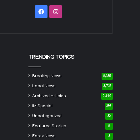
Facebook
Instagram
TRENDING TOPICS
Breaking News
6,335
Local News
3,733
Archived Articles
2,149
IM Special
386
Uncategorized
32
Featured Stories
6
Forex News
3