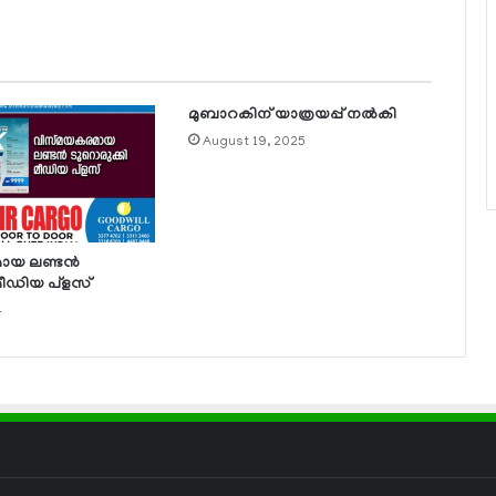
മുബാറകിന് യാത്രയപ്പ് നല്‍കി
August 19, 2025
യ ലണ്ടന്‍
മീഡിയ പ്‌ളസ്
4