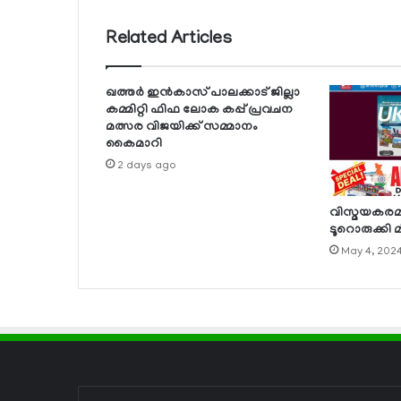
Related Articles
ഖത്തര്‍ ഇന്‍കാസ് പാലക്കാട് ജില്ലാ
കമ്മിറ്റി ഫിഫ ലോക കപ്പ് പ്രവചന
മത്സര വിജയിക്ക് സമ്മാനം
കൈമാറി
2 days ago
വിസ്മയകരമാ
ടൂറൊരുക്കി 
May 4, 202