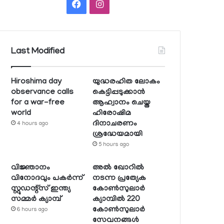
Facebook
Instagram
Last Modified
Hiroshima day
യുദ്ധരഹിത ലോകം
observance calls
കെട്ടിപ്പടുക്കാന്‍
for a war-free
ആഹ്വാനം ചെയ്ത
world
ഹിരോഷിമ
ദിനാചരണം
4 hours ago
ശ്രദ്ധേയമായി
5 hours ago
വിജ്ഞാനം
അല്‍ ഖോറില്‍
വിനോദവും പകര്‍ന്ന്
നടന്ന പ്രത്യേക
സ്റ്റുഡന്റ്‌സ് ഇന്ത്യ
കോണ്‍സുലാര്‍
സമ്മര്‍ ക്യാമ്പ്
ക്യാമ്പില്‍ 220
കോണ്‍സുലാര്‍
6 hours ago
സേവനങ്ങള്‍