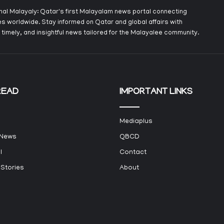
onal Malayaly: Qatar's first Malayalam news portal connecting
s worldwide. Stay informed on Qatar and global affairs with
 timely, and insightful news tailored for the Malayalee community.
READ
IMPORTANT LINKS
Mediaplus
 News
QBCD
l
Contact
 Stories
About