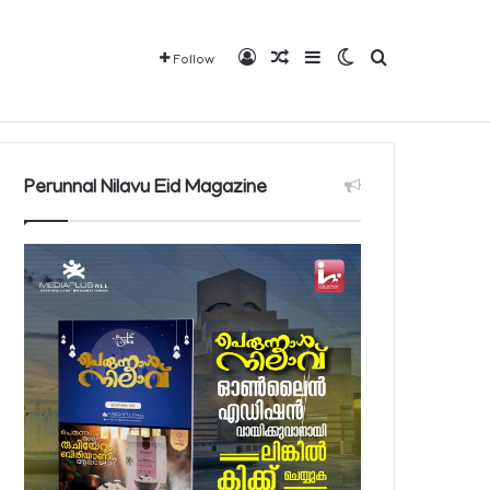
Log In
Random Article
Sidebar
Switch skin
Search for
Follow
വരാവുന്ന 140 നിയന്ത്രിത മരുന്നുകളുടെ പട്ടിക പ്രസിദ്ധീകരിച്ച് പൊതുജനാരോഗ്യ മന്ത്രാലയം
Mediaplus
QBCD
Contact
About
Perunnal Nilavu Eid Magazine