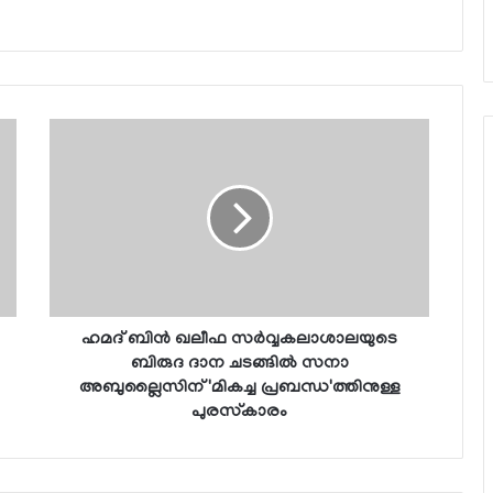
ഹമദ് ബിന്‍ ഖലീഫ സര്‍വ്വകലാശാലയുടെ
ബിരുദ ദാന ചടങ്ങില്‍ സനാ
അബുല്ലൈസിന് 'മികച്ച പ്രബന്ധ'ത്തിനുള്ള
പുരസ്‌കാരം