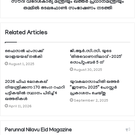
സൗദി വിദേശകാര്യ മന്ത്രിയും ഖത്തര്‍ പ്രധാനമന്ത്രിയും
തമ്മില്‍ ടെലഫോണ്‍ സംഭാഷണം നടത്തി
Related Articles
ഫൈസല്‍ ഹംസക്ക്
ജി.ആര്‍.സി.സി. യുടെ
യാത്രയയപ്പ് നല്‍കി
‘തിരുവോണനിലാവ് -2025’
സെപ്റ്റംബര്‍ 5 ന്
August 1, 2025
August 30, 2025
2026 ഫിഫ ലോകകപ്പ്
യുവകലാസാഹിതി ഖത്തര്‍
നിയന്ത്രിക്കുന്ന 170 അംഗ റഫറി
”ഈണം 2025” പോസ്റ്റര്‍
പട്ടികയില്‍ സ്ഥാനം പിടിച്ച് 4
പ്രകാശനം ചെയ്തു
ഖത്തരികള്‍
September 2, 2025
April 11, 2026
Perunnal Nilavu Eid Magazine