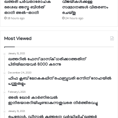
ഖത്തരി പര്‍വതാരോഹക
വിജയികള്‍ക്കുള്ള
ശൈഖ അസ്മ ബിന്‍ത്
സമ്മാനങ്ങള്‍ വിതരണം
താനി അല്‍-താനി
ചെയ്തു
18 hours ago
24 hours ago
Most Viewed
January 31, 2021
ഖത്തറില്‍ ഫേസ് മാസ്‌ക് ധരിക്കാത്തതിന്
പിടിയിലായവര്‍ 8000 കടന്നു
December 24, 2020
ഫിഫ ക്ലബ് ലോകകപ്പിന് ഫെബ്രുവരി ഒന്നിന് ദോഹയില്‍
പന്തുരുളും
February 1, 2021
അല്‍ ഖോര്‍ കാര്‍ണിവെല്‍
ഇനിയൊരറിയിപ്പുണ്ടാകുന്നതുവരെ നിര്‍ത്തിവെച്ചു
January 31, 2021
പെട്രോള്‍, ഡീസല്‍ കുത്തനെ വര്‍ദ്ധിപ്പിച്ച് ഖത്തര്‍