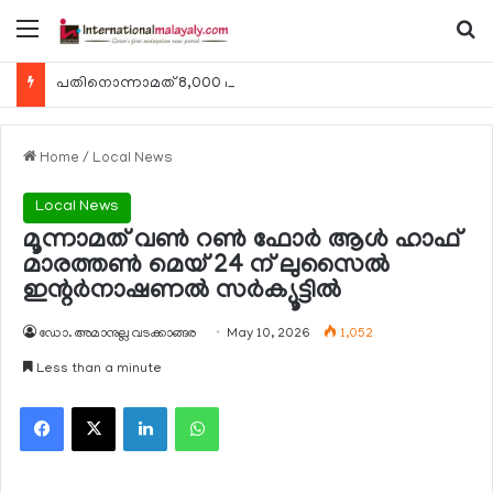
Menu
Se
പതിനൊന്നാമത് 8,000 മീറ്റര്‍ കൊടുമുടി കീഴടക്കി ഖത്തരി പര്‍വതാരോഹക ശൈഖ അസ്മ ബിന്‍ത് താനി അല്‍-താനി
Home
/
Local News
Local News
മൂന്നാമത് വണ്‍ റണ്‍ ഫോര്‍ ആള്‍ ഹാഫ്
മാരത്തണ്‍ മെയ് 24 ന് ലുസൈല്‍
ഇന്റര്‍നാഷണല്‍ സര്‍ക്യൂട്ടില്‍
ഡോ. അമാനുല്ല വടക്കാങ്ങര
May 10, 2026
1,052
Less than a minute
Facebook
X
LinkedIn
WhatsApp