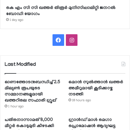
കെ എം സി സി ഖത്തര്‍ തിരൂര്‍ മുനിസിപ്പാലിറ്റി ജനറല്‍
ബോഡി യോഗം
1 day ago
Facebook
Instagram
Last Modified
ഓണത്തോടനുബന്ധിച്ച് 2.5
ഒമാന്‍ സുല്‍ത്താന്‍ ഖത്തര്‍
മില്യണ്‍ രൂപയുടെ
അമീറുമായി കൂടിക്കാഴ്ച
സമ്മാനങ്ങളുമായി
നടത്തി
ഖത്തറിലെ സഫാരി ഗ്രൂപ്പ്
18 hours ago
1 hour ago
പതിനൊന്നാമത് 8,000
ഗ്രാന്‍ഡ് മാള്‍ മെഗാ
മീറ്റര്‍ കൊടുമുടി കീഴടക്കി
പ്രൊമോഷന്‍ ആദ്യഘട്ട