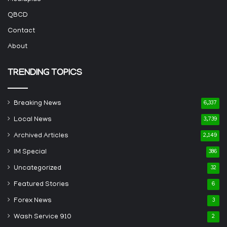
QBCD
Contact
About
TRENDING TOPICS
Breaking News
6,337
Local News
3,739
Archived Articles
2,149
IM Special
386
Uncategorized
32
Featured Stories
6
Forex News
3
Wash Service 910
2