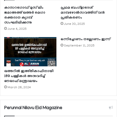
കാസറഗോഡ് മുസ് ലിം
പ്രഥമ ബംഗ്‌ളാദേശ്
ജമാഅത്ത് ഖത്തര്‍ മെഗാ
മാമ്പഴോല്‍സവത്തിന് വന്‍
രക്തദാന ക്യാമ്പ്
പ്രതികരണം
സംഘടിപ്പിക്കുന്നു
June 30, 2025
June 4, 2025
ഒന്നിച്ചോണം നല്ലോണം ഇന്ന്
September 11, 2025
ഖത്തറില്‍ ഇഅ്തികാഫിനായി
189 പള്ളികള്‍ അനുവദിച്ച്
ഔഖാഫ് മന്ത്രാലയം
March 28, 2024
Perunnal Nilavu Eid Magazine