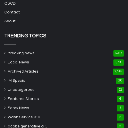
QBCD
Contact
About
TRENDING TOPICS
Breaking News
6,337
Local News
3,739
Archived Articles
2,149
IM Special
386
Uncategorized
32
Featured Stories
6
Forex News
3
Wash Service 910
2
adobe generative ai 1
2