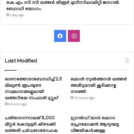
കെ എം സി സി ഖത്തര്‍ തിരൂര്‍ മുനിസിപ്പാലിറ്റി ജനറല്‍
ബോഡി യോഗം
1 day ago
Facebook
Instagram
Last Modified
ഓണത്തോടനുബന്ധിച്ച് 2.5
ഒമാന്‍ സുല്‍ത്താന്‍ ഖത്തര്‍
മില്യണ്‍ രൂപയുടെ
അമീറുമായി കൂടിക്കാഴ്ച
സമ്മാനങ്ങളുമായി
നടത്തി
ഖത്തറിലെ സഫാരി ഗ്രൂപ്പ്
22 hours ago
6 hours ago
പതിനൊന്നാമത് 8,000
ഗ്രാന്‍ഡ് മാള്‍ മെഗാ
മീറ്റര്‍ കൊടുമുടി കീഴടക്കി
പ്രൊമോഷന്‍ ആദ്യഘട്ട
ഖത്തരി പര്‍വതാരോഹക
വിജയികള്‍ക്കുള്ള