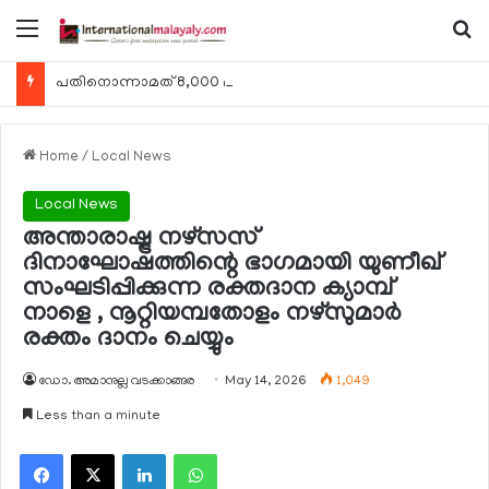
Menu
Se
പതിനൊന്നാമത് 8,000 മീറ്റര്‍ കൊടുമുടി കീഴടക്കി ഖത്തരി പര്‍വതാരോഹക ശൈഖ അസ്മ ബിന്‍ത് താനി അല്‍-താനി
Home
/
Local News
Local News
അന്താരാഷ്ട്ര നഴ്‌സസ്
ദിനാഘോഷത്തിന്റെ ഭാഗമായി യുണീഖ്
സംഘടിപ്പിക്കുന്ന രക്തദാന ക്യാമ്പ്
നാളെ , നൂറ്റിയമ്പതോളം നഴ്‌സുമാര്‍
രക്തം ദാനം ചെയ്യും
ഡോ. അമാനുല്ല വടക്കാങ്ങര
May 14, 2026
1,049
Less than a minute
Facebook
X
LinkedIn
WhatsApp