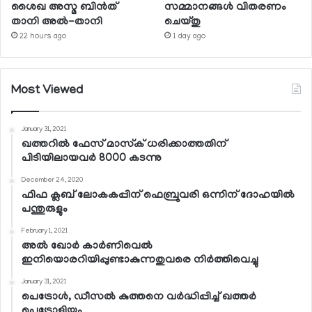
ശൈഖ അസ്മ ബിന്‍ത്
സമ്മാനങ്ങള്‍ വിതരണം
താനി അല്‍-താനി
ചെയ്തു
22 hours ago
1 day ago
Most Viewed
January 31, 2021
ഖത്തറില്‍ ഫേസ് മാസ്‌ക് ധരിക്കാത്തതിന്
പിടിയിലായവര്‍ 8000 കടന്നു
December 24, 2020
ഫിഫ ക്ലബ് ലോകകപ്പിന് ഫെബ്രുവരി ഒന്നിന് ദോഹയില്‍
പന്തുരുളും
February 1, 2021
അല്‍ ഖോര്‍ കാര്‍ണിവെല്‍
ഇനിയൊരറിയിപ്പുണ്ടാകുന്നതുവരെ നിര്‍ത്തിവെച്ചു
January 31, 2021
പെട്രോള്‍, ഡീസല്‍ കുത്തനെ വര്‍ദ്ധിപ്പിച്ച് ഖത്തര്‍
പെട്രോളിയം